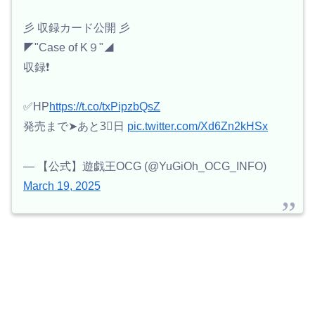
彡 収録カード公開 彡
◤"Case of K９"◢
収録❗️
✅HP
https://t.co/txPipzbQsZ
発売まで➤あと3⃣日
pic.twitter.com/Xd6Zn2kHSx
— 【公式】遊戯王OCG (@YuGiOh_OCG_INFO)
March 19, 2025