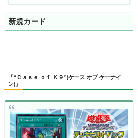
新規カード
『“Ｃａｓｅ ｏｆ Ｋ９”(ケース オブ ケーナイ
ン)』