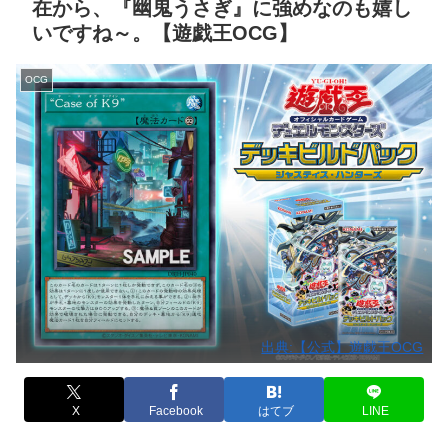
在から、『幽鬼うさぎ』に強めなのも嬉し
いですね～。【遊戯王OCG】
OCG
出典:【公式】遊戯王OCG
X
Facebook
はてブ
LINE