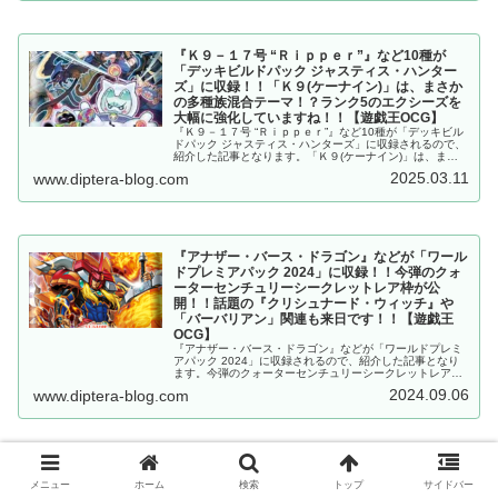
『Ｋ９－１７号 “Ｒｉｐｐｅｒ”』など10種が
「デッキビルドパック ジャスティス・ハンター
ズ」に収録！！「Ｋ９(ケーナイン)」は、まさか
の多種族混合テーマ！？ランク5のエクシーズを
大幅に強化していますね！！【遊戯王OCG】
『Ｋ９－１７号 “Ｒｉｐｐｅｒ”』など10種が「デッキビル
ドパック ジャスティス・ハンターズ」に収録されるので、
紹介した記事となります。「Ｋ９(ケーナイン)」は、まさ
かの多種族混合テーマ！？ランク5のエクシーズを大幅に
2025.03.11
www.diptera-blog.com
強化していますね！！【遊戯王OCG】
『アナザー・バース・ドラゴン』などが「ワール
ドプレミアパック 2024」に収録！！今弾のクォ
ーターセンチュリーシークレットレア枠が公
開！！話題の『クリシュナード・ウィッチ』や
「バーバリアン」関連も来日です！！【遊戯王
OCG】
『アナザー・バース・ドラゴン』などが「ワールドプレミ
アパック 2024」に収録されるので、紹介した記事となり
ます。今弾のクォーターセンチュリーシークレットレア枠
が公開！！話題の『クリシュナード・ウィッチ』や「バー
2024.09.06
www.diptera-blog.com
バリアン」関連も来日です！！【遊戯王OCG】
『カオティック・エレメンツ』が「アライアン
メニュー
ホーム
検索
トップ
サイドバー
ス・インサイト」に収録！！炎族と水族のサー