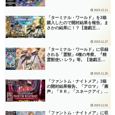
で紹介されそうなカードも予想。
【遊戯王OCG】
2023.12.11
「ターミナル・ワールド」を3箱
OCG
購入したので開封結果を報告。ま
さかの結果に！？【遊戯王
OCG】
2023.11.27
「ターミナル・ワールド」に収録
OCG
される「霊獣」4種の考察。『精
霊獣使い レラ』等。【遊戯王
OCG】
2023.11.20
「ファントム・ナイトメア」3箱
OCG
の開封結果報告。「アロマ」「粛
声」「ＲＲ」「スネークアイ」
等。【遊戯王OCG】
2023.11.02
「ファントム・ナイトメア」に収
OCG