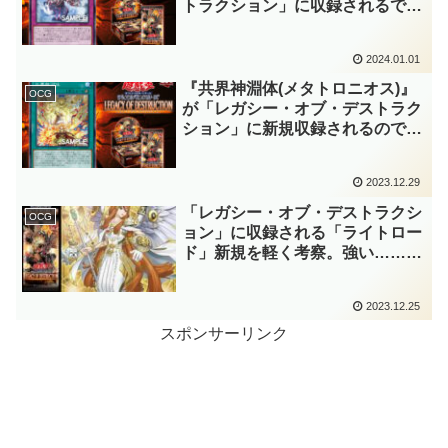
トラクション」に収録されるで軽
く考察。闇バクラの罠モンスター
がリメイク！？【遊戯王OCG】
2024.01.01
『共界神淵体(メタトロニオス)』
OCG
が「レガシー・オブ・デストラク
ション」に新規収録されるので、
性能を軽く考察。強力な汎用EX
メタ & ミラーマッチ対策！！
2023.12.29
【遊戯王OCG】
「レガシー・オブ・デストラクシ
OCG
ョン」に収録される「ライトロー
ド」新規を軽く考察。強い……け
ど、何か変なの混じってる！？
【遊戯王OCG】
2023.12.25
スポンサーリンク