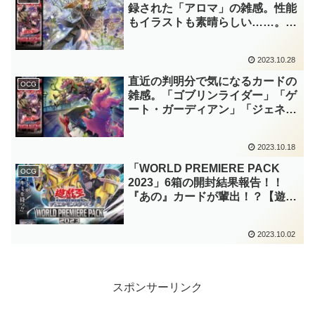
録された「アロマ」の雑感。性能
もイラストも素晴らしい……。
【遊戯王OCG】
2023.10.28
直近の判明分で気になるカードの
OCG
雑感。「ゴブリンライダー」「ゲ
ート・ガーディアン」「ジェネク
ス」等。【遊戯王OCG】
2023.10.18
「WORLD PREMIERE PACK
OCG
2023」6箱の開封結果報告！！
『あの』カードが輩出！？【遊戯
王OCG】
2023.10.02
スポンサーリンク