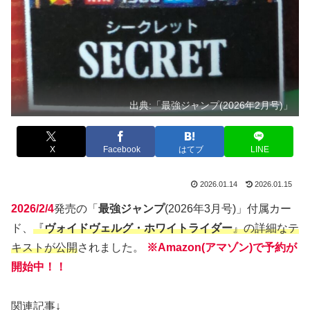
出典:「最強ジャンプ(2026年2月号)」
X
Facebook
はてブ
LINE
2026.01.14
2026.01.15
2026/2/4
発売の「
最強ジャンプ
(2026年3月号)」付属カー
ド、
『
ヴォイドヴェルグ・ホワイトライダー
』の詳細なテ
キストが公開
されました。
※Amazon(アマゾン)で予約が
開始中！！
関連記事↓