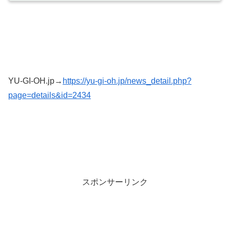
YU-GI-OH.jp→
https://yu-gi-oh.jp/news_detail.php?
page=details&id=2434
スポンサーリンク