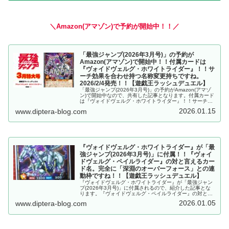
＼Amazon(アマゾン)で予約が開始中！！／
「最強ジャンプ(2026年3月号)」の予約が
Amazon(アマゾン)で開始中！！付属カードは
『ヴォイドヴェルグ・ホワイトライダー』！！サ
ーチ効果を合わせ持つ名称変更持ちですね。
2026/2/4発売！！【遊戯王ラッシュデュエル】
「最強ジャンプ(2026年3月号)」の予約がAmazon(アマゾ
ン)で開始中なので、共有した記事となります。付属カード
は『ヴォイドヴェルグ・ホワイトライダー』！！サーチ効
果を合わせ持つ名称変更持ちですね。2026/2/4発売！！
2026.01.15
www.diptera-blog.com
【遊戯王ラッシュデュエル】
『ヴォイドヴェルグ・ホワイトライダー』が「最
強ジャンプ(2026年3月号)」に付属！！『ヴォイ
ドヴェルグ・ペイルライダー』の対と言えるカー
ド名。完全に「深淵のオーバーフォース」との連
動枠ですね！！【遊戯王ラッシュデュエル】
『ヴォイドヴェルグ・ホワイトライダー』が「最強ジャン
プ(2026年3月号)」に付属されるので、紹介した記事とな
ります。『ヴォイドヴェルグ・ペイルライダー』の対と言
えるカード名。完全に「深淵のオーバーフォース」との連
2026.01.05
www.diptera-blog.com
動枠ですね！！【遊戯王ラッシュデュエル】