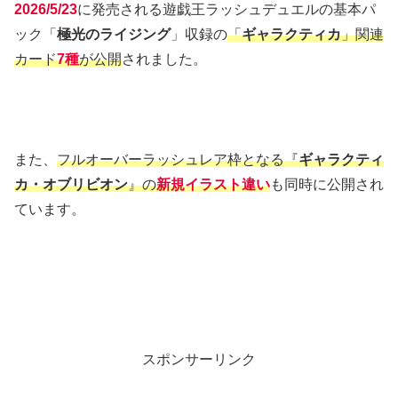
2026/5/23
に発売される遊戯王ラッシュデュエルの基本パ
ック「
極光のライジング
」収録の
「
ギャラクティカ
」関連
カード
7種
が公開
されました。
また、
フルオーバーラッシュレア枠となる『
ギャラクティ
カ・オブリビオン
』の
新規イラスト違い
も同時に公開され
ています。
スポンサーリンク