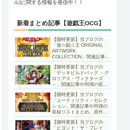
ル)に関する情報を発信中！！
新着まとめ記事【遊戯王OCG】
【随時更新】当ブログの
「遊☆戯☆王 ORIGINAL
ARTWORK
COLLECTION」関連記事や
同弾の収録リストまとめ。
【随時更新】当ブログの
マンガスタイルとオーバー
「デッキビルドパック －グ
フレームに焦点を当てた新
ロリアス・ヴィクターズ
商品！！また、原作のモン
－」関連記事や同弾の収録
スターもリメイクされてい
リストまとめ。効果を持た
ます！！【遊戯王OCG】
【随時更新】当ブログの
ない古のモンスターを使役
「ユーティリティ・セレク
する儀式テーマ「セネト」
ション」関連記事や同弾の
に加え、「レイズ・ムー
収録リストまとめ。原作の
ン」や「異解△」も登
名シーンや懐かしの人気モ
場！！【遊戯王OCG】
【随時更新】当ブログの
ンスターをイメージした新
「ビヨンド・ザ・ブレイ
規カードが多数登場！！ま