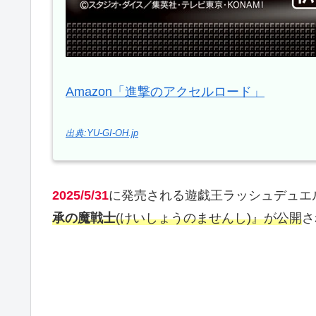
Amazon「進撃のアクセルロード」
出典:YU-GI-OH.jp
2025/5/31
に発売される遊戯王ラッシュデュエ
承の魔戦士
(けいしょうのませんし)』が公開
さ