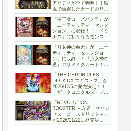
アリティが全て判明！！環
境で活躍したカードのリメ
イクが多数収録！！調整版
『聖王女ローズパメラ』が
『墓穴の指名者』や「ドミ
「ユーティリティ・セレク
ナス」の少女のカード化な
ション」に収録！！「ドミ
ど、注目要素が満載ですね
ナス」に初となるモンスタ
～。【遊戯王OCG】
ーが登場！！『聖王の粉
『月女神の至天』が「ユー
砕』や『列王詩篇』に描か
ティリティ・セレクショ
れていた少女で、実際にこ
ン」に収録！！『月女神の
の2種を強力にサポートし
鏃』のリメイクカード！！
ていますね！！【遊戯王
選出傾向が読めなくなりま
OCG】
「THE CHRONICLES
したが、後攻向けとは言え
DECK DX マギストス」が
無効化範囲の広がった『墓
2026/12/5に発売決定！！
穴の指名者』はめちゃくち
「ザ・クロニクルズ・デッ
ゃ強力ですね！？【遊戯王
キ」がリニューアル！！第
OCG】
「REVOLUTION
1弾は「マギストス」と
BOOSTER －方界・マリン
「エンディミオン」が選出
セス・ゴーストリック－」
されています！！【遊戯王
が2026/11/21に発売決
OCG】
定！！「レボリューション