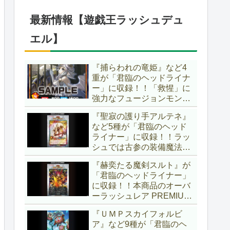
ブースター」の第2弾！！
今回は前回以上に個性派揃
最新情報【遊戯王ラッシュデュ
いとなりましたね～。【遊
戯王OCG】
エル】
『捕らわれの竜姫』など4
重が「君臨のヘッドライナ
ー」に収録！！「救惺」に
強力なフュージョンモンス
ターとサポーターが登
『聖寂の護り手アルテネ』
場！！性能の高さはもちろ
など5種が「君臨のヘッド
ん、イラストから推察され
ライナー」に収録！！ラッ
る背景ストーリーも興味深
シュでは古参の装備魔法
い……。【遊戯王ラッシュ
『アルテネの加護』がテー
デュエル】
『赫奕たる魔剣スルト』が
マ化！！3種のユニオンが
「君臨のヘッドライナー」
存在し、天使族では汎用的
に収録！！本商品のオーバ
なサポーターとなります
ーラッシュレア PREMIUM
ね！！【遊戯王ラッシュデ
BLACK Ver.枠！！初の下級
ュエル】
『ＵＭＰスカイフォルビ
モンスターで、「ヘルシ
ア』など9種が「君臨のヘ
ィ」と相性抜群なバウンス