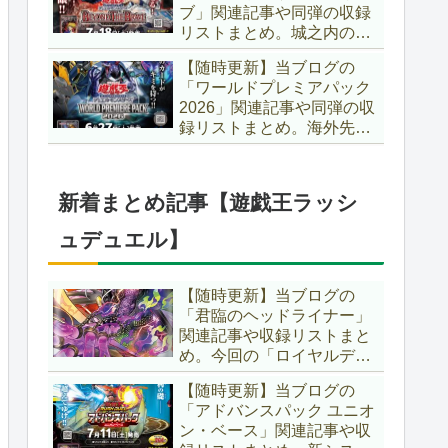
ブ」関連記事や同弾の収録
た、「ドミナス」などの豪
リストまとめ。城之内のカ
華再録にも注目ですね～。
ードたちが『時の黒魔術
【遊戯王OCG】
【随時更新】当ブログの
師』関連となってリメイ
「ワールドプレミアパック
ク！！さらに、「Ｄ－ＨＥ
2026」関連記事や同弾の収
ＲＯ」の『幽獄の時計塔』
録リストまとめ。海外先行
も待望のリメイクです！！
カードが例年より早く来
【遊戯王OCG】
日！！ゴースト骨塚をイメ
ージした『リビングデッド
新着まとめ記事【遊戯王ラッシ
の呼び声』関連に注目が集
まっていますね～。【遊戯
ュデュエル】
王OCG】
【随時更新】当ブログの
「君臨のヘッドライナー」
関連記事や収録リストまと
め。今回の「ロイヤルデモ
ンズ」は相手モンスターを
【随時更新】当ブログの
リリース！！また、新テー
「アドバンスパック ユニオ
マとして「救惺」、「ヘル
ン・ベース」関連記事や収
シィ」、「ゴエゴエ」も登