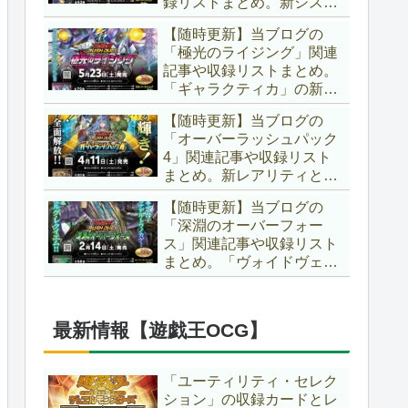
録リストまとめ。新システ
場です！！【遊戯王ラッシ
ム「ユニオンフュージョ
ュデュエル】
【随時更新】当ブログの
ン」の登場により、ようや
「極光のライジング」関連
く原作さながらの「ＸＹ
記事や収録リストまとめ。
Ｚ」が使用可能となりまし
「ギャラクティカ」の新た
た！！【遊戯王ラッシュデ
なフュージョンモンスター
ュエル】
【随時更新】当ブログの
やイラスト違い、「報道」
「オーバーラッシュパック
の強化に加え、幻竜族の新
4」関連記事や収録リスト
テーマ「纏竜」も登場で
まとめ。新レアリティとし
す！！【遊戯王ラッシュデ
てフルオーバーラッシュレ
ュエル】
【随時更新】当ブログの
ア仕様が初登場！！そし
「深淵のオーバーフォー
て、OCGの大人気テーマ
ス」関連記事や収録リスト
「霊使い」も同時に実装さ
まとめ。「ヴォイドヴェル
れています！！【遊戯王ラ
グ」や「夢中」、「ラ
ッシュデュエル】
ヴ」、「いとをかし」、
「コスモス姫」などの人気
最新情報【遊戯王OCG】
テーマ強化に加え、「冥
跡」もテーマ化です！！
【遊戯王ラッシュデュエ
「ユーティリティ・セレク
ル】
ション」の収録カードとレ