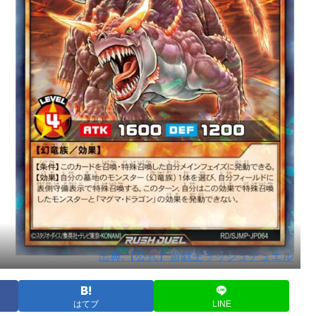
出典:【公式】遊戯王ラッシュデュエル
はてブ
LINE