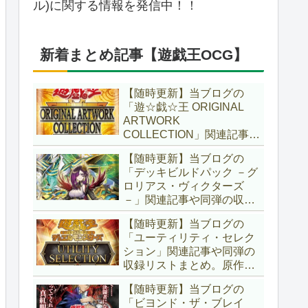
ル)に関する情報を発信中！！
新着まとめ記事【遊戯王OCG】
【随時更新】当ブログの
「遊☆戯☆王 ORIGINAL
ARTWORK
COLLECTION」関連記事や
同弾の収録リストまとめ。
【随時更新】当ブログの
マンガスタイルとオーバー
「デッキビルドパック －グ
フレームに焦点を当てた新
ロリアス・ヴィクターズ
商品！！また、原作のモン
－」関連記事や同弾の収録
スターもリメイクされてい
リストまとめ。効果を持た
ます！！【遊戯王OCG】
【随時更新】当ブログの
ない古のモンスターを使役
「ユーティリティ・セレク
する儀式テーマ「セネト」
ション」関連記事や同弾の
に加え、「レイズ・ムー
収録リストまとめ。原作の
ン」や「異解△」も登
名シーンや懐かしの人気モ
場！！【遊戯王OCG】
【随時更新】当ブログの
ンスターをイメージした新
「ビヨンド・ザ・ブレイ
規カードが多数登場！！ま