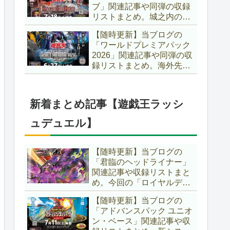
ブ」関連記事や同弾の収録
た、「ドミナス」などの豪
リストまとめ。城之内のカ
華再録にも注目ですね～。
ードたちが『時の黒魔術
【遊戯王OCG】
【随時更新】当ブログの
師』関連となってリメイ
「ワールドプレミアパック
ク！！さらに、「Ｄ－ＨＥ
2026」関連記事や同弾の収
ＲＯ」の『幽獄の時計塔』
録リストまとめ。海外先行
も待望のリメイクです！！
カードが例年より早く来
【遊戯王OCG】
日！！ゴースト骨塚をイメ
ージした『リビングデッド
新着まとめ記事【遊戯王ラッシ
の呼び声』関連に注目が集
まっていますね～。【遊戯
ュデュエル】
王OCG】
【随時更新】当ブログの
「君臨のヘッドライナー」
関連記事や収録リストまと
め。今回の「ロイヤルデモ
ンズ」は相手モンスターを
【随時更新】当ブログの
リリース！！また、新テー
「アドバンスパック ユニオ
マとして「救惺」、「ヘル
ン・ベース」関連記事や収
シィ」、「ゴエゴエ」も登