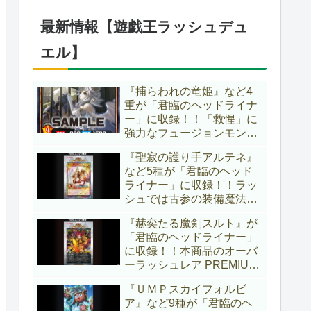
ブースター」の第2弾！！
今回は前回以上に個性派揃
最新情報【遊戯王ラッシュデュ
いとなりましたね～。【遊
戯王OCG】
エル】
『捕らわれの竜姫』など4
重が「君臨のヘッドライナ
ー」に収録！！「救惺」に
強力なフュージョンモンス
ターとサポーターが登
『聖寂の護り手アルテネ』
場！！性能の高さはもちろ
など5種が「君臨のヘッド
ん、イラストから推察され
ライナー」に収録！！ラッ
る背景ストーリーも興味深
シュでは古参の装備魔法
い……。【遊戯王ラッシュ
『アルテネの加護』がテー
デュエル】
『赫奕たる魔剣スルト』が
マ化！！3種のユニオンが
「君臨のヘッドライナー」
存在し、天使族では汎用的
に収録！！本商品のオーバ
なサポーターとなります
ーラッシュレア PREMIUM
ね！！【遊戯王ラッシュデ
BLACK Ver.枠！！初の下級
ュエル】
『ＵＭＰスカイフォルビ
モンスターで、「ヘルシ
ア』など9種が「君臨のヘ
ィ」と相性抜群なバウンス