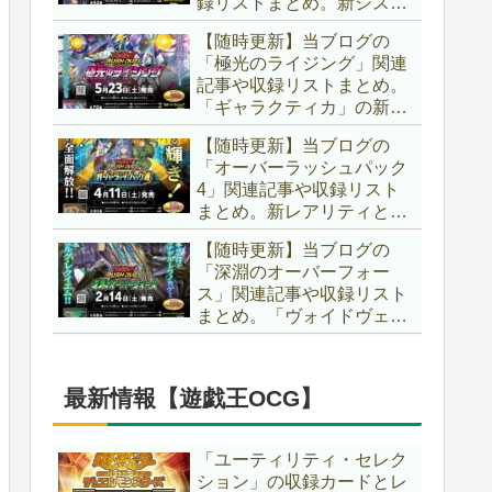
録リストまとめ。新システ
場です！！【遊戯王ラッシ
ム「ユニオンフュージョ
ュデュエル】
【随時更新】当ブログの
ン」の登場により、ようや
「極光のライジング」関連
く原作さながらの「ＸＹ
記事や収録リストまとめ。
Ｚ」が使用可能となりまし
「ギャラクティカ」の新た
た！！【遊戯王ラッシュデ
なフュージョンモンスター
ュエル】
【随時更新】当ブログの
やイラスト違い、「報道」
「オーバーラッシュパック
の強化に加え、幻竜族の新
4」関連記事や収録リスト
テーマ「纏竜」も登場で
まとめ。新レアリティとし
す！！【遊戯王ラッシュデ
てフルオーバーラッシュレ
ュエル】
【随時更新】当ブログの
ア仕様が初登場！！そし
「深淵のオーバーフォー
て、OCGの大人気テーマ
ス」関連記事や収録リスト
「霊使い」も同時に実装さ
まとめ。「ヴォイドヴェル
れています！！【遊戯王ラ
グ」や「夢中」、「ラ
ッシュデュエル】
ヴ」、「いとをかし」、
「コスモス姫」などの人気
最新情報【遊戯王OCG】
テーマ強化に加え、「冥
跡」もテーマ化です！！
【遊戯王ラッシュデュエ
「ユーティリティ・セレク
ル】
ション」の収録カードとレ