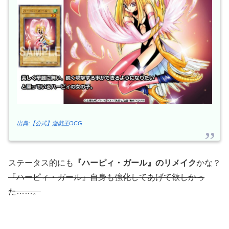
出典:【公式】遊戯王OCG
ステータス的にも
『ハーピィ・ガール』のリメイク
かな？
『ハーピィ・ガール』自身も強化してあげて欲しかっ
た……。