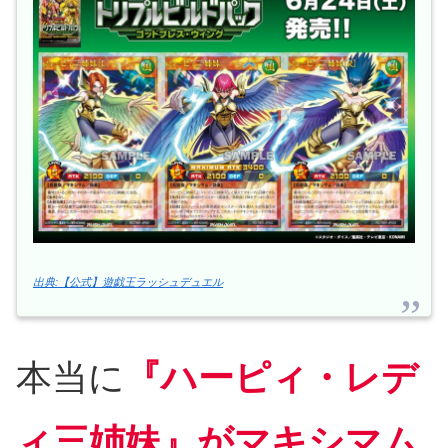
出典:【公式】遊戯王ラッシュデュエル
本当に
『ハーピィ・レデ
ィ三姉妹』がマキシマム