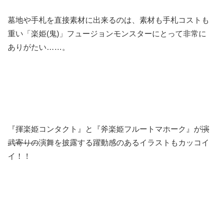
墓地や手札を直接素材に出来るのは、素材も手札コストも
重い「楽姫(鬼)」フュージョンモンスターにとって非常に
ありがたい……。
『揮楽姫コンタクト』と『斧楽姫フルートマホーク』が
演
武寄りの
演舞を披露する躍動感のあるイラストもカッコイ
イ！！