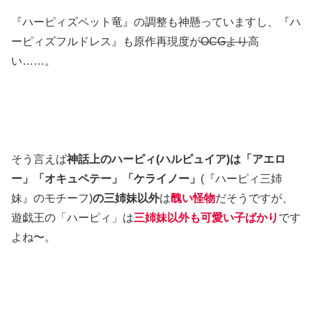
『ハーピィズペット竜』の調整も神懸っていますし、『ハ
ーピィズフルドレス』も原作再現度が
OCGより
高
い……。
そう言えば
神話上のハーピィ(ハルピュイア)は「アエロ
ー」「オキュペテー」「ケライノー」
(『ハーピィ三姉
妹』のモチーフ)
の三姉妹以外
は
醜い怪物
だそうですが、
遊戯王の「ハーピィ」は
三姉妹以外も可愛い子ばかり
です
よね〜。