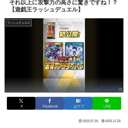
それ以上に攻撃力の高さに驚きですね！？
【遊戯王ラッシュデュエル】
ラッシュデュエル
出典:【公式】遊戯王ラッシュデュエルTV
X
Facebook
はてブ
LINE
2025.07.26
2025.11.20