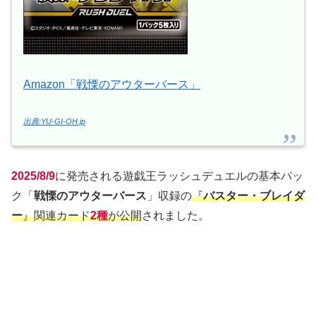
Amazon「戦慄のアウターバース」
出典:YU-GI-OH.jp
2025/8/9
に発売される遊戯王ラッシュデュエルの基本パッ
ク「
戦慄のアウターバース
」収録の
『
バスター・ブレイダ
ー
』関連カード
2種
が公開
されました。