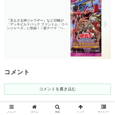
『見えざる神ジャウザー』など10種が
「デッキビルドパック ファントム・リベ
ンジャーズ」に収録！！新テーマ「ヘカ
トンケイル」は相手のカードを奪い尽く
す幻想魔族！！展開力や打点も高めで、
かなり強そうだ……。【遊戯王OCG】
コメント
コメントを書き込む
ホーム
トレーディングカード
遊戯王
OCG
メニュー
ホーム
検索
トップ
サイドバー