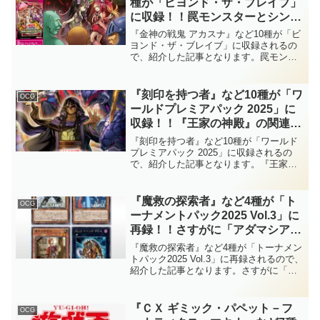
種が「ビヨンド・ザ・ブレイブ」
に収録！！罠モンスターとシンク
ロ召喚を行う新テーマ「アシュト
『金神の戦鬼 アカスナ』など10種が「ビ
ラ」が登場！！また、さらにキュ
ヨンド・ザ・ブレイブ」に収録されるの
で、紹介した記事となります。罠モンス
ートとなった『トラップトリッ
ターとシンクロ召喚を行う新テーマ「ア
ク』のイラスト違いも初公開！！
シュトラ」が登場！！また、さらにキュ
【遊戯王OCG】
ートとなった『トラップトリック』のイ
『刻印を持つ者』など10種が「ワ
OCG
ラスト違いも初公開！！【遊戯王OCG】
ールドプレミアパック 2025」に
収録！！『王家の神殿』の関連カ
ードが来日！！「セルケト」と
『刻印を持つ者』など10種が「ワールド
「アポピス」も正式にテーマ化さ
プレミアパック 2025」に収録されるの
で、紹介した記事となります。『王家の
れ、罠モンスターを主体とした戦
神殿』の関連カードが来日！！「セルケ
術が大幅強化です！！【遊戯王
ト」と「アポピス」も正式にテーマ化さ
OCG】
れ、罠モンスターを主体とした戦術が大
『魔救の探索者』など4種が「ト
OCG
幅強化です！！【遊戯王OCG】
ーナメントパック2025 Vol.3」に
再録！！さすがに「アダマシア」
の新規カードに期待しても良さそ
『魔救の探索者』など4種が「トーナメン
うです！！後は、「巨大戦艦」も
トパック2025 Vol.3」に再録されるので、
紹介した記事となります。さすがに「ア
再録ですし、「グラディウス」が
ダマシア」の新規カードに期待しても良
テーマ化かな？【遊戯王OCG】
さそうです！！後は、「巨大戦艦」も再
録ですし、「グラディウス」がテーマ化
『ＣＸ ギミック・パペット－フ
OCG
かな？【遊戯王OCG】