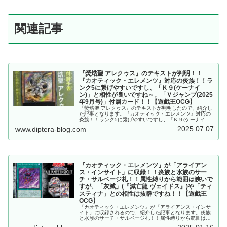
関連記事
『熒焅聖 アレクゥス』のテキストが判明！！
『カオティック・エレメンツ』対応の炎族！！ラ
ンク5に繋げやすいですし、「Ｋ９(ケーナイ
ン)」と相性が良いですね～。「Ｖジャンプ(2025
年9月号)」付属カード！！【遊戯王OCG】
『熒焅聖 アレクゥス』のテキストが判明したので、紹介し
た記事となります。『カオティック・エレメンツ』対応の
炎族！！ランク5に繋げやすいですし、「Ｋ９(ケーナイ
ン)」と相性が良いですね～。「Ｖジャンプ(2025年9月
2025.07.07
www.diptera-blog.com
号)」付属カード！！【遊戯王OCG】
『カオティック・エレメンツ』が「アライアン
ス・インサイト」に収録！！炎族と水族のサー
チ・サルベージ札！！属性縛りから範囲は狭いで
すが、「灰滅」(『滅亡龍 ヴェイドス』)や「ティ
スティナ」との相性は抜群ですね！！【遊戯王
OCG】
『カオティック・エレメンツ』が「アライアンス・インサ
イト」に収録されるので、紹介した記事となります。炎族
と水族のサーチ・サルベージ札！！属性縛りから範囲は狭
いですが、「灰滅」(『滅亡龍 ヴェイドス』)や「ティステ