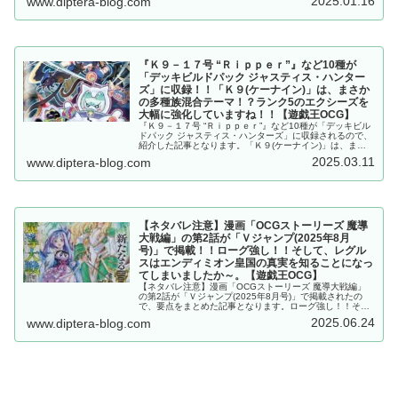
2025.01.16
www.diptera-blog.com
ィナ」との相性は抜群ですね！！【遊戯王OCG】
『Ｋ９－１７号 “Ｒｉｐｐｅｒ”』など10種が
「デッキビルドパック ジャスティス・ハンター
ズ」に収録！！「Ｋ９(ケーナイン)」は、まさか
の多種族混合テーマ！？ランク5のエクシーズを
大幅に強化していますね！！【遊戯王OCG】
『Ｋ９－１７号 “Ｒｉｐｐｅｒ”』など10種が「デッキビル
ドパック ジャスティス・ハンターズ」に収録されるので、
紹介した記事となります。「Ｋ９(ケーナイン)」は、まさ
かの多種族混合テーマ！？ランク5のエクシーズを大幅に
2025.03.11
www.diptera-blog.com
強化していますね！！【遊戯王OCG】
【ネタバレ注意】漫画「OCGストーリーズ 魔導
大戦編」の第2話が「Ｖジャンプ(2025年8月
号)」で掲載！！ローグ強し！！そして、レグル
スはエンディミオン皇国の真実を知ることになっ
てしまいましたか～。【遊戯王OCG】
【ネタバレ注意】漫画「OCGストーリーズ 魔導大戦編」
の第2話が「Ｖジャンプ(2025年8月号)」で掲載されたの
で、要点をまとめた記事となります。ローグ強し！！そし
て、レグルスはエンディミオン皇国の真実を知ることにな
2025.06.24
www.diptera-blog.com
ってしまいましたか～。【遊戯王OCG】