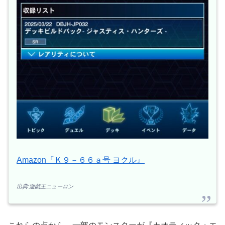
Amazon『Ｋ９－６６ａ号 ヨクル』
出典:遊戯王ニューロン