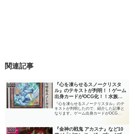
関連記事
『心を凍らせるスノークリスタ
OCG
ル』のテキストが判明！！ゲーム
出身カードがOCG化！！水族で
すし、『カオティック・エレメン
『心を凍らせるスノークリスタル』のテ
ツ』に対応する捲り札として活躍
キストが判明したので、紹介した記事と
なります。ゲーム出身カードがOCG
しそうですね～。「Ｖジャンプ
化！！水族ですし、『カオティック・エ
(2025年4月号)」付属カード！！
レメンツ』に対応する捲り札として活躍
【遊戯王OCG】
しそうですね～。「Ｖジャンプ(2025年4
『金神の戦鬼 アカスナ』など10
OCG
月号)」付属カード！！【遊戯王OCG】