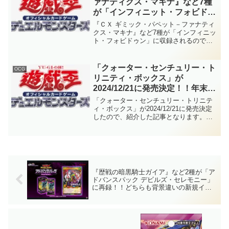
ァナティクス・マキナ』など7種
が「インフィニット・フォビドゥ
ン」に収録！！202「4」年「4」
『ＣＸ ギミック・パペット－ファナティ
月に最高のファンサービス！！父
クス・マキナ』など7種が「インフィニッ
ト・フォビドゥン」に収録されるので、
(トロン)の操り人形だったⅣに相
紹介した記事となります。202「4」年
応しい新規ですね～。(ゲス顔)
「4」月に最高のファンサービス！！父
【遊戯王OCG】
(トロン)の操り人形だったⅣに相応しい新
「クォーター・センチュリー・ト
OCG
規ですね～。(ゲス顔)
リニティ・ボックス」が
2024/12/21に発売決定！！年末恒
例のセット商品！！今回は「ドラ
「クォーター・センチュリー・トリニテ
ゴンメイド」、「Ｐ.Ｕ.Ｎ.Ｋ.(パ
ィ・ボックス」が2024/12/21に発売決定
したので、紹介した記事となります。年
ンク)」、「オルフェゴール」の
末恒例のセット商品！！今年は「ドラゴ
新規カードが収録です！！【遊戯
ンメイド」、「Ｐ.Ｕ.Ｎ.Ｋ.(パンク)」、
王OCG】
「オルフェゴール」の新規カードが収録
です！！【遊戯王OCG】
『歴戦の暗黒騎士ガイア』など2種が「ア
ドバンスパック デビルズ・セレモニー」
に再録！！どちらも背景違いの新規イラ
スト！！「ガイア」の必須カードかつ需
要の高まっていたカードですし、嬉しい
再録です！！【遊戯王ラッシュデュエ
ル】