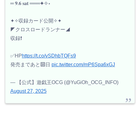
═ 𝟗.𝟔 𝐬𝐚𝐭 ═══✦✧⋆
✦✧収録カード公開✧✦
◤クロスロードランナー◢
収録❗️
✅HP
https://t.co/vSDhbTQFs9
発売まであと🔟日
pic.twitter.com/mP6Spa6xGJ
— 【公式】遊戯王OCG (@YuGiOh_OCG_INFO)
August 27, 2025