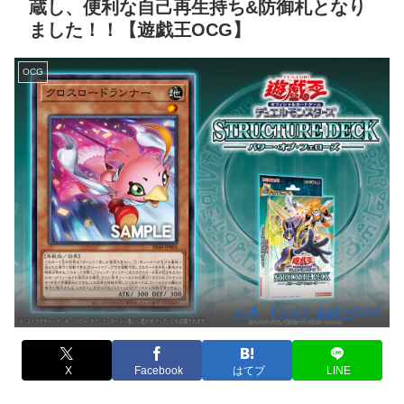
蔵し、便利な自己再生持ち&防御札となり
ました！！【遊戯王OCG】
OCG
出典:【公式】遊戯王OCG
X
Facebook
はてブ
LINE