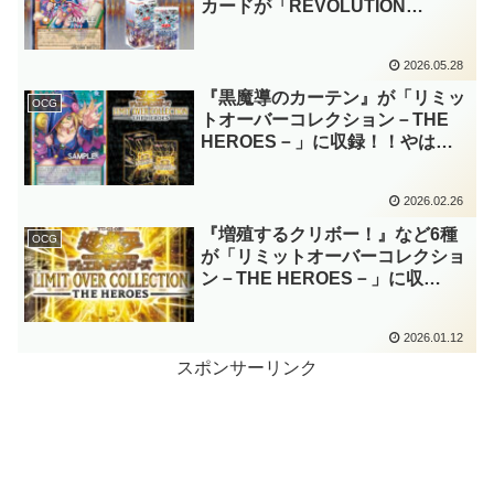
カードが「REVOLUTION
BOOSTER －トゥーン・ウィッ
チクラフト・破械－」に収録！！
2026.05.28
無難に1番人気の「トゥーン」モ
ンスターが選出ですね！！【遊戯
『黒魔導のカーテン』が「リミッ
OCG
王OCG】
トオーバーコレクション－THE
HEROES－」に収録！！やは
り、最後の公開カードは『ブラッ
ク・マジシャン・ガール』関
2026.02.26
連！！効果も原作再現度が高く、
良いファンサービスですね～。
『増殖するクリボー！』など6種
OCG
【遊戯王OCG】
が「リミットオーバーコレクショ
ン－THE HEROES－」に収
録！！またも各世代の主人公にリ
メイクカードが追加！！どのカー
2026.01.12
ドもリメイク元が正統強化されて
いて嬉しいですね～。【遊戯王
スポンサーリンク
OCG】