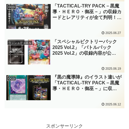
きですね！？【遊戯王ラッシュデ
「TACTICAL-TRY PACK－黒魔
OCG
ュエル】
導・ＨＥＲＯ・御巫－」の収録カ
ードとレアリティが全て判明！！
『ブラック・マジシャン』などが
大幅強化！！優秀な新規・再録カ
2025.06.27
ードはもちろん、新規イラストも
魅力的ですね～。【遊戯王
「スペシャルビクトリーパック
ラッシュデュエル
OCG】
2025 Vol.2」「バトルパック
2025 Vol.2」の収録内容が公
開！！前者には『竜水の神子』や
『カオス－黒魔術の儀式』などの
2025.06.19
イラスト違いが収録！！【遊戯王
ラッシュデュエル】
『黒の魔導陣』のイラスト違いが
OCG
「TACTICAL-TRY PACK－黒魔
導・ＨＥＲＯ・御巫－」に収
録！！なんと、新規イラストがま
だ残っていました！！『ブラッ
2025.06.12
ク・マジシャン』の攻撃シーンが
カッコ良過ぎますね……。【遊戯
王OCG】
スポンサーリンク