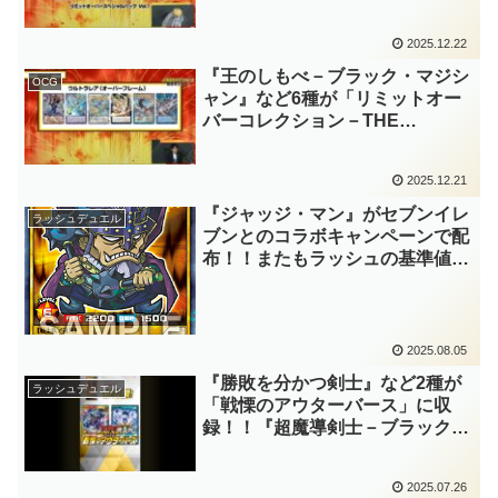
ション」と連動のプロモパッ
ク！！2種の「ドミナス」や『覇
2025.12.22
王龍ズァーク』などにオーバーフ
レームカードが登場です！！【遊
『王のしもべ－ブラック・マジシ
OCG
戯王OCG】
ャン』など6種が「リミットオー
バーコレクション－THE
HEROES－」に収録！！ド迫力
の新デザイン、オーバーフレーム
2025.12.21
仕様が公開！！また、主人公たち
のエースも多数リメイクです！！
『ジャッジ・マン』がセブンイレ
ラッシュデュエル
【遊戯王OCG】
ブンとのコラボキャンペーンで配
布！！またもラッシュの基準値越
え！！更に、ラッシュからは1
種、OCGからは3種の人気カード
が新規イラストで登場です！！
【遊戯王ラッシュデュエル】【遊
2025.08.05
戯王OCG】
『勝敗を分かつ剣士』など2種が
ラッシュデュエル
「戦慄のアウターバース」に収
録！！『超魔導剣士－ブラック・
パラディン』のフュージョン召喚
を強力にサポートする2枚！！た
2025.07.26
だ、それ以上に攻撃力の高さに驚