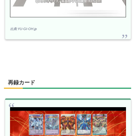
出典:YU-GI-OH.jp
再録カード