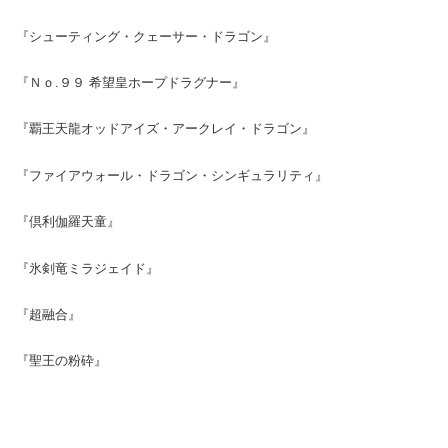
『シューティング・クェーサー・ドラゴン』
『Ｎｏ.９９ 希望皇ホープドラグナー』
『覇王天龍オッドアイズ・アークレイ・ドラゴン』
『ファイアウォール・ドラゴン・シンギュラリティ』
『倶利伽羅天童』
『氷剣竜ミラジェイド』
『超融合』
『聖王の粉砕』