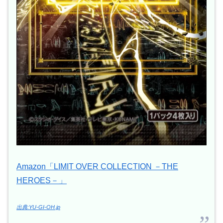
Amazon「LIMIT OVER COLLECTION －THE
HEROES－」
出典:YU-GI-OH.jp