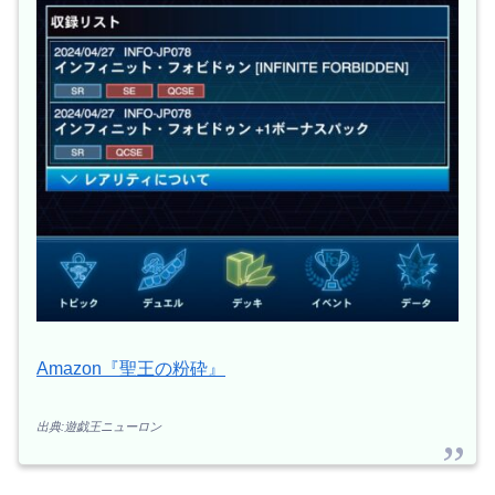
Amazon『聖王の粉砕』
出典:遊戯王ニューロン