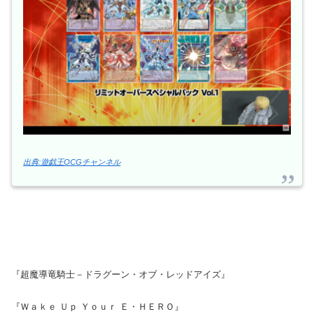
出典:遊戯王OCGチャンネル
『超魔導竜騎士－ドラグーン・オブ・レッドアイズ』
『Ｗａｋｅ Ｕｐ Ｙｏｕｒ Ｅ・ＨＥＲＯ』