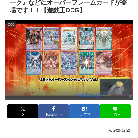
ーク』などにオーバーフレームカードが登
場です！！【遊戯王OCG】
OCG
出典:遊戯王OCGチャンネル
X
Facebook
はてブ
LINE
2025.12.22