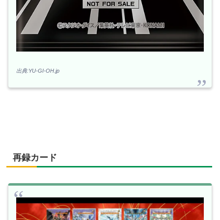
出典:YU-GI-OH.jp
再録カード