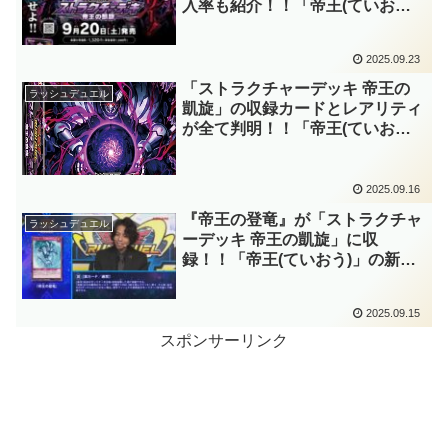
入率も紹介！！「帝王(ていお
う)」の構築済みデッキ！！『邪
帝ガイウス』のオーバーラッシュ
2025.09.23
レア仕様を筆頭に、上級以上の
「帝王」を光らせたいですね～。
「ストラクチャーデッキ 帝王の
ラッシュデュエル
【遊戯王ラッシュデュエル】
凱旋」の収録カードとレアリティ
が全て判明！！「帝王(ていお
う)」を中心とした構築済みデッ
キ！！『邪帝ガイウス』の実装を
始め、強力な専用サポートが多数
2025.09.16
登場です！！【遊戯王ラッシュデ
『帝王の登竜』が「ストラクチャ
ラッシュデュエル
ュエル】
ーデッキ 帝王の凱旋」に収
録！！「帝王(ていおう)」の新た
な罠カード！！墓地コストが重め
かつ召喚反応型ですが、特殊召喚
2025.09.15
対応かつレベル制限無しなのは強
いですね～。【遊戯王ラッシュデ
スポンサーリンク
ュエル】