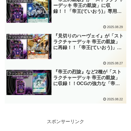
ラッシュデュエル
ル】
ーデッキ 帝王の凱旋」に収
録！！「帝王(ていおう)」専用の
手札交換！！ネックだった事故率
の高さを大きく軽減できますし、
2025.08.29
追加で相手の墓地リソースを削れ
るのも凄い……。【遊戯王ラッシ
『見切りのハーヴェイ』が「スト
ラッシュデュエル
ュデュエル】
ラクチャーデッキ 帝王の凱旋」
に再録！！「帝王(ていおう)」と
相性の良い守備力1000の優良モ
ンスター！！地味にピーピングも
2025.08.27
『才賢帝ヴィルヘル』とコンボで
きますね～。【遊戯王ラッシュデ
『帝王の烈旋』など2種が「スト
ラッシュデュエル
ュエル】
ラクチャーデッキ 帝王の凱旋」
に収録！！OCGの強力な「帝王
(ていおう)」サポートがラッシュ
に実装！！手軽に相手モンスター
2025.08.22
をリリースしてアドバンス召喚は
強い……。【遊戯王ラッシュデュ
エル】
スポンサーリンク