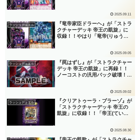
カード！！全盛期ほどの活躍はさ
すがに難しいですが、それでも扱
2025.09.11
いやすい防御札の収録は嬉しいで
すね～。【遊戯王ラッシュデュエ
『竜帝家臣ドラーヘ』が「ストラ
ラッシュデュエル
ル】
クチャーデッキ 帝王の凱旋」に
収録！！やはり「竜帝(りゅうて
い)」にも存在した「家臣(かし
ん)」。レベル上昇とサルベージ
2025.09.05
は「帝王(ていおう)」において非
常に強力ですね！！【遊戯王ラッ
『罠はずし』が「ストラクチャー
ラッシュデュエル
シュデュエル】
デッキ 帝王の凱旋」に再録！！
ノーコストの汎用バック破壊！！
「プロモーションパック2024」
のみ収録の貴重なプロモカードで
2025.09.02
したし、ありがたい選出ですね
～。【遊戯王ラッシュデュエル】
『クリアトゥーラ・ブラーゾ』が
ラッシュデュエル
「ストラクチャーデッキ 帝王の
凱旋」に収録！！「帝王(ていお
う)」に最適化された『最強旗獣
ボルトライコーン』！！上級モン
2025.08.30
スターを安全に着地させられます
ね～。【遊戯王ラッシュデュエ
『帝王の凱歌』が「ストラクチャ