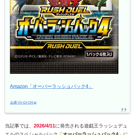
Amazon「オーバーラッシュパック4」
出典:YU-GI-OH.jp
当記事では、
2026/4/11
に発売される遊戯王ラッシュデュ
エルのスペシャルパック
「
オーバーラッシュパック4
」に