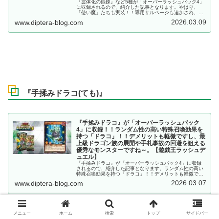
『霊体化の鍛錬』など5種が「オーバーラッシュパック4」
に収録されるので、紹介した記事となります。やはり、
「使い魔」たちも実装！！専用サルベージも追加され、主
人となる「霊使い」の疑似リバース効果を強力にサポート
2026.03.09
www.diptera-blog.com
しています！！【遊戯王ラッシュデュエル】
『手揉みドラコ(ても)』
『手揉みドラコ』が「オーバーラッシュパック
4」に収録！！ランダム性の高い特殊召喚効果を
持つ「ドラコ」！！デメリットも軽微ですし、最
上級ドラゴン族の展開や手札事故の回避を狙える
優秀なモンスターですね～。【遊戯王ラッシュデ
ュエル】
『手揉みドラコ』が「オーバーラッシュパック4」に収録
されるので、紹介した記事となります。ランダム性の高い
特殊召喚効果を持つ「ドラコ」！！デメリットも軽微です
し、最上級ドラゴン族の展開や手札事故の回避を狙える優
2026.03.07
www.diptera-blog.com
秀なモンスターですね～。【遊戯王ラッシュデュエル】
メニュー
ホーム
検索
トップ
サイドバー