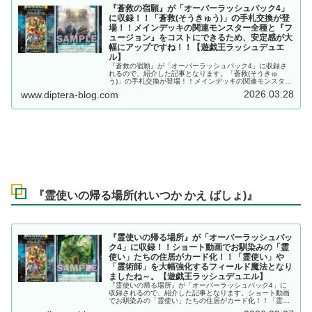
『蒼救の宿願』が「オーバーラッシュパック4」
に収録！！「蒼救(そうきゅう)」の手札交換が登
場！！メインデッキの関連モンスター全種と『フ
ュージョン』をコストにできるため、安定感が大
幅にアップですね！！【遊戯王ラッシュデュエ
ル】
『蒼救の宿願』が「オーバーラッシュパック4」に収録さ
れるので、紹介した記事となります。「蒼救(そうきゅ
う)」の手札交換が登場！！メインデッキの関連モンスター
全種と『フュージョン』をコストにできるため、安定感が
2026.03.28
www.diptera-blog.com
大幅にアップですね！！【遊戯王ラッシュデュエル】
『霊使いの帰る場所(れいつか かえ ばしょ)』
『霊使いの帰る場所』が「オーバーラッシュパッ
ク4」に収録！！ショート動画でお馴染みの「霊
使い」たちの住居がカード化！！「霊使い」や
「霊術師」を大幅強化するフィールド魔法となり
ましたね～。【遊戯王ラッシュデュエル】
『霊使いの帰る場所』が「オーバーラッシュパック4」に
収録されるので、紹介した記事となります。ショート動画
でお馴染みの「霊使い」たちの住居がカード化！！「霊使
い」や「霊術師」を大幅強化するフィールド魔法となりま