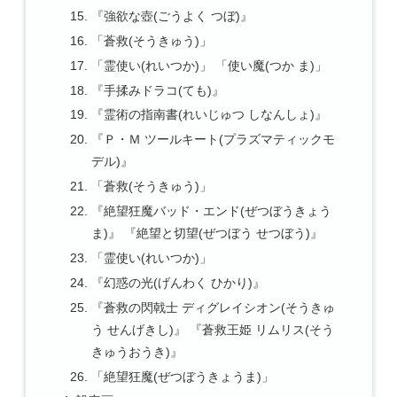
『強欲な壺(ごうよく つぼ)』
「蒼救(そうきゅう)」
「霊使い(れいつか)」 「使い魔(つか ま)」
『手揉みドラコ(ても)』
『霊術の指南書(れいじゅつ しなんしょ)』
『Ｐ・Ｍ ツールキート(プラズマティックモ
デル)』
「蒼救(そうきゅう)」
『絶望狂魔バッド・エンド(ぜつぼうきょう
ま)』 『絶望と切望(ぜつぼう せつぼう)』
「霊使い(れいつか)」
『幻惑の光(げんわく ひかり)』
『蒼救の閃戟士 ディグレイシオン(そうきゅ
う せんげきし)』 『蒼救王姫 リムリス(そう
きゅうおうき)』
「絶望狂魔(ぜつぼうきょうま)」