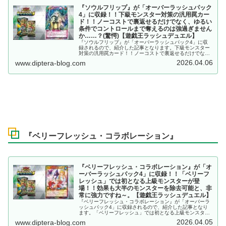
『ソウルフリップ』が「オーバーラッシュパック
4」に収録！！下級モンスター対策の汎用罠カー
ド！！ノーコストで裏返せるだけでなく、ゆるい
条件でコントロールまで奪えるのは強過ぎません
か……？(驚愕)【遊戯王ラッシュデュエル】
『ソウルフリップ』が「オーバーラッシュパック4」に収
録されるので、紹介した記事となります。下級モンスター
対策の汎用罠カード！！ノーコストで裏返せるだけでな
く、ゆるい条件でコントロールまで奪えるのは強過ぎませ
2026.04.06
www.diptera-blog.com
んか……？(驚愕)【遊戯王ラッシュデュエル】
『ベリーフレッシュ・コラボレーション』
『ベリーフレッシュ・コラボレーション』が「オ
ーバーラッシュパック4」に収録！！「ベリーフ
レッシュ」では初となる上級モンスターが登
場！！効果も大半のモンスターを除去可能と、非
常に強力ですね～。【遊戯王ラッシュデュエル】
『ベリーフレッシュ・コラボレーション』が「オーバーラ
ッシュパック4」に収録されるので、紹介した記事となり
ます。「ベリーフレッシュ」では初となる上級モンスター
が登場！！効果も大半のモンスターを除去可能と、非常に
2026.04.05
www.diptera-blog.com
強力ですね～。【遊戯王ラッシュデュエル】