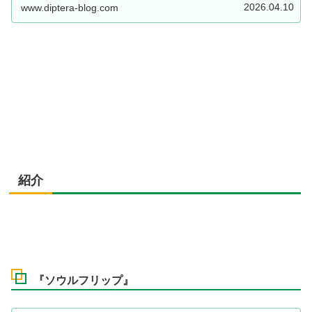
「霊使い」が実装！！「蒼救」の強化や強力な汎用カード
2026.04.10
www.diptera-blog.com
にも要注目です！！【遊戯王ラッシュデュエル】
紹介
『ソウルフリップ』