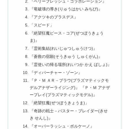
『ベリーフレッシュ・コラボレーション』
『竜破壊の導き(りゅうはかい みちび)』
『アクツキのブラスデス』
「スピード」
『絶望狂魔ピース・コア(ぜつぼうきょう
ま)』
『霊術集結(れいじゅつしゅうけつ)』
『蒼救の宿願(そうきゅう しゅくがん)』
『霊使いの帰る場所(れいつか かえ ばしょ)』
『ディパーチャー・ゾーン』
『Ｐ・Ｍ ＡＲ－ブラウ(プラズマティックモ
デルアナザーライジング)』 『Ｐ・Ｍ アナザ
ープレイ(プラズマティックモデル)』
「絶望狂魔(ぜつぼうきょうま)」
『奇跡の戦士－バスター・ブレイダー(きせ
き せんし)』
『オーバーラッシュ・ボルケーノ』