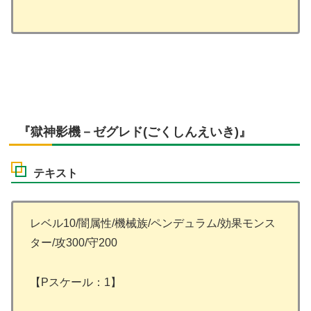
『獄神影機－ゼグレド(ごくしんえいき)』
テキスト
レベル10/闇属性/機械族/ペンデュラム/効果モンス
ター/攻300/守200
【Pスケール：1】