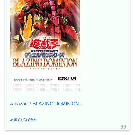
Amazon「BLAZING DOMINION」
出典:YU-GI-OH.jp