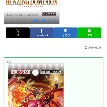
出典:YU-GI-OH.jp
X
Facebook
はてブ
LINE
2026.01.06