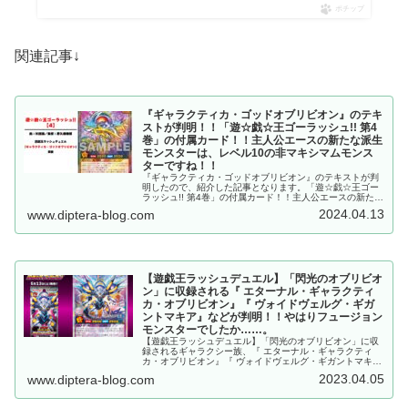
ポチップ
関連記事↓
『ギャラクティカ・ゴッドオブリビオン』のテキ
ストが判明！！「遊☆戯☆王ゴーラッシュ!! 第4
巻」の付属カード！！主人公エースの新たな派生
モンスターは、レベル10の非マキシマムモンス
ターですね！！
『ギャラクティカ・ゴッドオブリビオン』のテキストが判
明したので、紹介した記事となります。「遊☆戯☆王ゴー
ラッシュ!! 第4巻」の付属カード！！主人公エースの新たな
派生モンスターは、レベル10の非マキシマムモンスターで
2024.04.13
www.diptera-blog.com
すね！！
【遊戯王ラッシュデュエル】「閃光のオブリビオ
ン」に収録される『 エターナル・ギャラクティ
カ・オブリビオン』『 ヴォイドヴェルグ・ギガ
ントマキア』などが判明！！やはりフュージョン
モンスターでしたか……。
【遊戯王ラッシュデュエル】「閃光のオブリビオン」に収
録されるギャラクシー族、『 エターナル・ギャラクティ
カ・オブリビオン』『 ヴォイドヴェルグ・ギガントマキ
ア』『ヴォイドヴェルグ・クリュサオル』を考察した記事
2023.04.05
www.diptera-blog.com
となります。