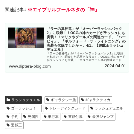
関連記事↓
※エイプリルフールネタの「神」
『ラーの翼神竜』が「オーバーラッシュパック
2」に収録！！OCGの神のカードがラッシュにも
実装！！マリクやグールズの関連カード、「ハー
ピィ」、『ギルフォード・ザ・ライトニング』の
実装も伏線でしたか～。4/1。【遊戯王ラッシュ
デュエル】
『ラーの翼神竜』が「オーバーラッシュパック2」に収録
されるので、紹介した記事となります。OCGの神のカード
がラッシュにも実装！！マリクやグールズの関連カード、
「ハーピィ」の実装も伏線でしたか～。4/1。【遊戯王ラッ
2024.04.01
www.diptera-blog.com
シュデュエル】
ラッシュデュエル
ギャラクシー族
ギャラクティカ
ゴーラッシュ！！
トレーディングカード
ラッシュデュエル
予約
光属性
単行本
書籍付属
最強ジャンプ
遊戯王