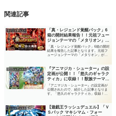
関連記事
「真・レジェンド覚醒パック」6
ラッシュデュエル
箱の開封結果報告！！元祖フュー
ジョンテーマの「メタリオン」が
待望の大幅強化！！OCGから実
「真・レジェンド覚醒パック」6箱の開封
装の「アンティーク・ギア(古代
結果を報告した記事となります。元祖フ
ュージョンテーマの「メタリオン」が待
の機械)」、新テーマの「レジェ
望の大幅強化！！OCGから実装の「アン
ンド」も狙っていきます！！【遊
ティーク・ギア(古代の機械)」、新テーマ
戯王ラッシュデュエル】
の「レジェンド」も狙っていきます！！
『アニマジカ・シューター』の設
ラッシュデュエル
【遊戯王ラッシュデュエル】
定画が公開！！「悠久のギャラク
ティカ」に収録！！獣族テーマ
「アニマジカ」のエース！！設定
『アニマジカ・シューター』の設定画が
画の真正面の姿やフードを被った
公開されたので、紹介した記事となりま
す。「悠久のギャラクティカ」収録！！
姿だと、かなり可愛らしい顔立ち
獣族テーマ「アニマジカ」のエース！！
をしていますね～。【遊戯王ラッ
設定画の真正面の姿やフードを被った姿
シュデュエル】
だと、かなり可愛らしい顔立ちをしてい
【遊戯王ラッシュデュエル】「Ｖ
ラッシュデュエル
ますね～。【遊戯王ラッシュデュエル】
Ｓパック マキシマム・フォー