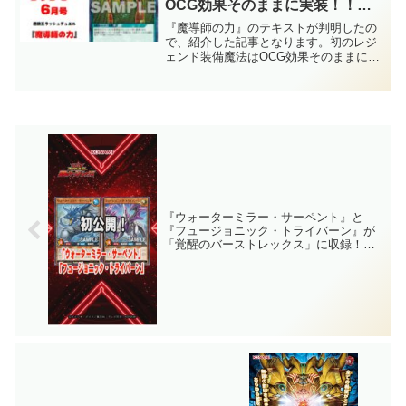
OCG効果そのままに実装！！最
大2000もの上昇値は圧巻で
『魔導師の力』のテキストが判明したの
す……。「最強ジャンプ(2024年6
で、紹介した記事となります。初のレジ
ェンド装備魔法はOCG効果そのままに実
月号)」付属カード！！【遊戯王
装！！最大2000もの上昇値は圧巻で
ラッシュデュエル】
す……。「最強ジャンプ(2024年6月号)」
付属カード！！【遊戯王ラッシュデュエ
ル】
『ウォーターミラー・サーペント』と
『フュージョニック・トライバーン』が
「覚醒のバーストレックス」に収録！！
またもや「ドラゴニック」や『ドラゴ
ン・トライブ・フュージョン』と好相性
なカード！？【遊戯王ラッシュデュエ
ル】