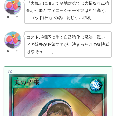
『大嵐』に加えて墓地次第では大幅な打点強
化が可能とフィニッシャー性能は相当高く、
DIPTERA
「ゴッド(神)」の名に恥じない切札。
コストが相応に重く自己強化は魔法・罠カー
ドの除去が必須ですが、決まった時の爽快感
DIPTERA
は凄そう……。