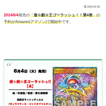
2024.04.30
2024/6/4
発売の
「
遊☆戯☆王ゴーラッシュ！！第4巻
」の
予約がAmazon(アマゾン)で開始中
です。