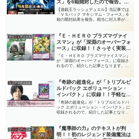
ス」を6箱開封したので報告。オ
ーバーラッシュレア来るか！？
【遊戯王ラッシュデュエル】当記事では
「ＶＳパック マキシマム・フォース」6
箱の開封結果を報告。相当に封入率が低
いと各所で報告が上がっている今パック
のオーバーラッシュレア。果たして、6箱
で当てることが出来たのでしょう
『Ｅ・ＨＥＲＯ プラズマヴァイ
ラッシュデュエル
か……？
スマン』が「深淵のオーバーフォ
ース」に収録！！さっそく実装さ
れた『Ｅ・ＨＥＲＯ エッジマ
『Ｅ・ＨＥＲＯ プラズマヴァイスマン』
ン』のフュージョンモンスタ
が「深淵のオーバーフォース」に収録さ
れるので、紹介した記事となります。さ
ー！！高性能な除去効果の追加は
っそく実装された『Ｅ・ＨＥＲＯ エッジ
ありがたいですね～。【遊戯王ラ
マン』のフュージョンモンスター！！高
ッシュデュエル】
性能な除去効果の追加はありがたいです
『奇跡の超進化』が「トリプルビ
ラッシュデュエル
ね～。【遊戯王ラッシュデュエル】
ルドパック エボリューション・
インパクト」に収録！！手軽な条
件で恐竜族モンスターへの耐性付
『奇跡の超進化』が「トリプルビルドパ
与が行える罠カード！！追加効果
ック エボリューション・インパクト」に
収録されるので、紹介した記事となりま
では、なんと墓地フュージョンが
す。手軽な条件で恐竜族モンスターへの
可能！？【遊戯王ラッシュデュエ
耐性付与が行える罠カード！！追加効果
ル】
では、なんと墓地フュージョンが可
『魔導師の力』のテキストが判
ラッシュデュエル
能！？【遊戯王ラッシュデュエル】
明！！初のレジェンド装備魔法は