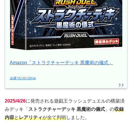
Amazon「ストラクチャーデッキ 黒魔術の儀式」
出典:YU-GI-OH.jp
2025/4/26
に発売される遊戯王ラッシュデュエルの構築済
みデッキ「
ストラクチャーデッキ 黒魔術の儀式
」の
収録
内容
と
レアリティ
が全て判明
しました。