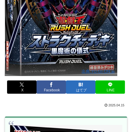
出典:YU-GI-OH.jp
X
Facebook
はてブ
LINE
2025.04.15