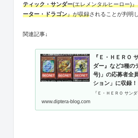
ティック・サンダー
(エレメンタルヒーロー)
ーター・ドラゴン
』が収録
されることが判明
関連記事↓
『Ｅ・ＨＥＲＯ 
ダー』など3種のテ
号)」の応募者全
ション」に収録！
『Ｅ・ＨＥＲＯ サン
テキストが判明したので
www.diptera-blog.com
号)」の応募者全員サ
録！！【遊戯王OCG】