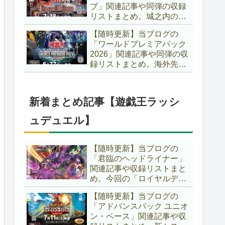
ブ」関連記事や同弾の収録
た、「ドミナス」などの豪
リストまとめ。城之内のカ
華再録にも注目ですね～。
ードたちが『時の黒魔術
【遊戯王OCG】
【随時更新】当ブログの
師』関連となってリメイ
「ワールドプレミアパック
ク！！さらに、「Ｄ－ＨＥ
2026」関連記事や同弾の収
ＲＯ」の『幽獄の時計塔』
録リストまとめ。海外先行
も待望のリメイクです！！
カードが例年より早く来
【遊戯王OCG】
日！！ゴースト骨塚をイメ
ージした『リビングデッド
新着まとめ記事【遊戯王ラッシ
の呼び声』関連に注目が集
まっていますね～。【遊戯
ュデュエル】
王OCG】
【随時更新】当ブログの
「君臨のヘッドライナー」
関連記事や収録リストまと
め。今回の「ロイヤルデモ
ンズ」は相手モンスターを
【随時更新】当ブログの
リリース！！また、新テー
「アドバンスパック ユニオ
マとして「救惺」、「ヘル
ン・ベース」関連記事や収
シィ」、「ゴエゴエ」も登