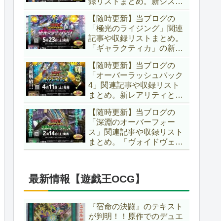
録リストまとめ。新システ
場です！！【遊戯王ラッシ
ム「ユニオンフュージョ
ュデュエル】
【随時更新】当ブログの
ン」の登場により、ようや
「極光のライジング」関連
く原作さながらの「ＸＹ
記事や収録リストまとめ。
Ｚ」が使用可能となりまし
「ギャラクティカ」の新た
た！！【遊戯王ラッシュデ
なフュージョンモンスター
ュエル】
【随時更新】当ブログの
やイラスト違い、「報道」
「オーバーラッシュパック
の強化に加え、幻竜族の新
4」関連記事や収録リスト
テーマ「纏竜」も登場で
まとめ。新レアリティとし
す！！【遊戯王ラッシュデ
てフルオーバーラッシュレ
ュエル】
【随時更新】当ブログの
ア仕様が初登場！！そし
「深淵のオーバーフォー
て、OCGの大人気テーマ
ス」関連記事や収録リスト
「霊使い」も同時に実装さ
まとめ。「ヴォイドヴェル
れています！！【遊戯王ラ
グ」や「夢中」、「ラ
ッシュデュエル】
ヴ」、「いとをかし」、
「コスモス姫」などの人気
最新情報【遊戯王OCG】
テーマ強化に加え、「冥
跡」もテーマ化です！！
【遊戯王ラッシュデュエ
『宿命の決闘』のテキスト
ル】
が判明！！原作でのデュエ