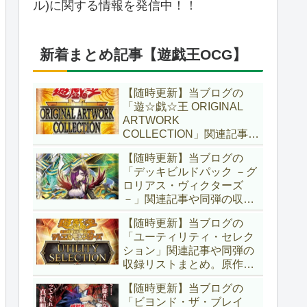
ル)に関する情報を発信中！！
新着まとめ記事【遊戯王OCG】
【随時更新】当ブログの
「遊☆戯☆王 ORIGINAL
ARTWORK
COLLECTION」関連記事や
同弾の収録リストまとめ。
【随時更新】当ブログの
マンガスタイルとオーバー
「デッキビルドパック －グ
フレームに焦点を当てた新
ロリアス・ヴィクターズ
商品！！また、原作のモン
－」関連記事や同弾の収録
スターもリメイクされてい
リストまとめ。効果を持た
ます！！【遊戯王OCG】
【随時更新】当ブログの
ない古のモンスターを使役
「ユーティリティ・セレク
する儀式テーマ「セネト」
ション」関連記事や同弾の
に加え、「レイズ・ムー
収録リストまとめ。原作の
ン」や「異解△」も登
名シーンや懐かしの人気モ
場！！【遊戯王OCG】
【随時更新】当ブログの
ンスターをイメージした新
「ビヨンド・ザ・ブレイ
規カードが多数登場！！ま