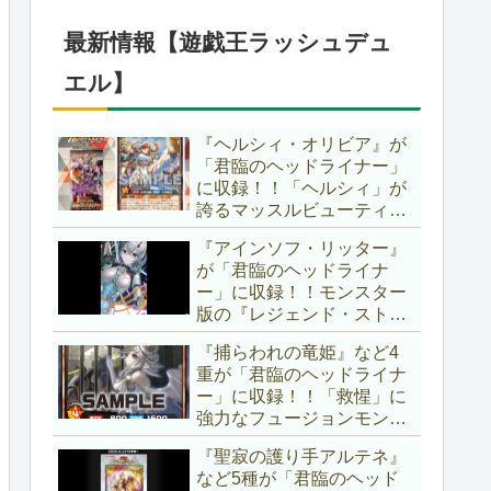
したが、後攻向けとは言え
無効化範囲の広がった『墓
最新情報【遊戯王ラッシュデュ
穴の指名者』はめちゃくち
ゃ強力ですね！？【遊戯王
エル】
OCG】
『ヘルシィ・オリビア』が
「君臨のヘッドライナー」
に収録！！「ヘルシィ」が
誇るマッスルビューティー
の詳細が判明！！優秀なリ
『アインソフ・リッター』
チュアル魔法『健康ズハ
が「君臨のヘッドライナ
イ！』をサルベージできる
ー」に収録！！モンスター
サポーターでしたか～。
版の『レジェンド・ストラ
【遊戯王ラッシュデュエ
イク』とも言える強力な蘇
ル】
『捕らわれの竜姫』など4
生効果持ち！！そのステー
重が「君臨のヘッドライナ
タスから、「救惺」との相
ー」に収録！！「救惺」に
性も抜群に良いですね～。
強力なフュージョンモンス
【遊戯王ラッシュデュエ
ターとサポーターが登
ル】
『聖寂の護り手アルテネ』
場！！性能の高さはもちろ
など5種が「君臨のヘッド
ん、イラストから推察され