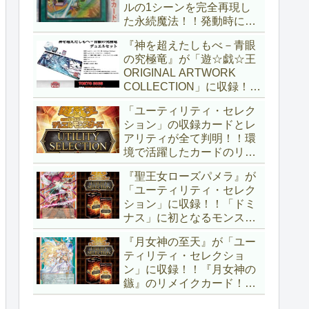
ルの1シーンを完全再現し
た永続魔法！！発動時に無
差別にモンスターを裏返す
『神を超えたしもべ－青眼
効果も、なかなかの影響力
の究極竜』が「遊☆戯☆王
ですね～。「Ｖジャンプ
ORIGINAL ARTWORK
(2026年10月号)」付属カー
COLLECTION」に収録！！
ド。【遊戯王OCG】
3回の攻撃と除去、強固な
「ユーティリティ・セレク
耐性と、正しく『強靭！無
ション」の収録カードとレ
敵！最強！』な「ブルーア
アリティが全て判明！！環
イズ」が登場です！！【遊
境で活躍したカードのリメ
戯王OCG】
イクが多数収録！！調整版
『聖王女ローズパメラ』が
『墓穴の指名者』や「ドミ
「ユーティリティ・セレク
ナス」の少女のカード化な
ション」に収録！！「ドミ
ど、注目要素が満載ですね
ナス」に初となるモンスタ
～。【遊戯王OCG】
ーが登場！！『聖王の粉
『月女神の至天』が「ユー
砕』や『列王詩篇』に描か
ティリティ・セレクショ
れていた少女で、実際にこ
ン」に収録！！『月女神の
の2種を強力にサポートし
鏃』のリメイクカード！！
ていますね！！【遊戯王
選出傾向が読めなくなりま
OCG】