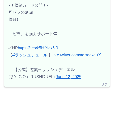
⋆✦収録カード公開✦⋆
◤ゼラの剣◢
収録❗️
「ゼラ」を強力サポート💥
✅HP
https://t.co/k5HfNck5j9
【
#ラッシュデュエル
】
pic.twitter.com/aqrracxquY
— 【公式】遊戯王ラッシュデュエル
(@YuGiOh_RUSHDUEL)
June 12, 2025