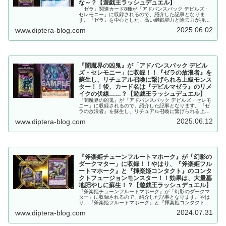
な～？【遊戯王ラッシュデュエル】
「ゼラ」関連カード8種が「アドバンスパック デビルズ・
セレモニー」に収録されるので、紹介した記事となりま
す。『ゼラ』を中心とした、高い継戦能力と除去力が持ち
味のテーマ！！OCGの他の派生カードも実装されないかな
2025.06.02
www.diptera-blog.com
～？【遊戯王ラッシュデュエル】
『闇魔界の凶鬼』が「アドバンスパック デビル
ズ・セレモニー」に収録！！『ゼラの放浪者』を
蘇生し、リチュアル召喚に繋げられる上級モンス
ター！！後、カード名は『デビルマゼラ』のリメ
イクの伏線……？【遊戯王ラッシュデュエル】
『闇魔界の凶鬼』が「アドバンスパック デビルズ・セレモ
ニー」に収録されるので、紹介した記事となります。『ゼ
ラの放浪者』を蘇生し、リチュアル召喚に繋げられる上級
モンスター！！後、カード名は『デビルマゼラ』のリメイ
2025.06.12
www.diptera-blog.com
クの伏線……？【遊戯王ラッシュデュエル】
『斧楽姫チューンフルートマホーク』が「幻影の
ダークマター」に収録！！やはり、『斧楽姫フル
ートマホーク』と『揮楽姫コンタクト』のコンタ
クトフュージョンモンスター！！効果は、大量墓
地肥やしに蘇生！？【遊戯王ラッシュデュエル】
『斧楽姫チューンフルートマホーク』が「幻影のダークマ
ター」に収録されるので、紹介した記事となります。やは
り、『斧楽姫フルートマホーク』と『揮楽姫コンタクト』
のコンタクトフュージョンモンスター！！効果は、大量墓
2024.07.31
www.diptera-blog.com
地肥やしに蘇生！？【遊戯王ラッシュデュエル】