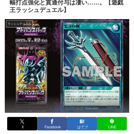
幅打点強化と貫通付与は凄い……。【遊戯
王ラッシュデュエル】
ラッシュデュエル
出典:【公式】遊戯王ラッシュデュエル
X
Facebook
はてブ
LINE