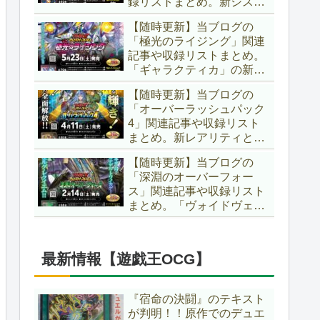
録リストまとめ。新システ
場です！！【遊戯王ラッシ
ム「ユニオンフュージョ
ュデュエル】
【随時更新】当ブログの
ン」の登場により、ようや
「極光のライジング」関連
く原作さながらの「ＸＹ
記事や収録リストまとめ。
Ｚ」が使用可能となりまし
「ギャラクティカ」の新た
た！！【遊戯王ラッシュデ
なフュージョンモンスター
ュエル】
【随時更新】当ブログの
やイラスト違い、「報道」
「オーバーラッシュパック
の強化に加え、幻竜族の新
4」関連記事や収録リスト
テーマ「纏竜」も登場で
まとめ。新レアリティとし
す！！【遊戯王ラッシュデ
てフルオーバーラッシュレ
ュエル】
【随時更新】当ブログの
ア仕様が初登場！！そし
「深淵のオーバーフォー
て、OCGの大人気テーマ
ス」関連記事や収録リスト
「霊使い」も同時に実装さ
まとめ。「ヴォイドヴェル
れています！！【遊戯王ラ
グ」や「夢中」、「ラ
ッシュデュエル】
ヴ」、「いとをかし」、
「コスモス姫」などの人気
最新情報【遊戯王OCG】
テーマ強化に加え、「冥
跡」もテーマ化です！！
【遊戯王ラッシュデュエ
『宿命の決闘』のテキスト
ル】
が判明！！原作でのデュエ