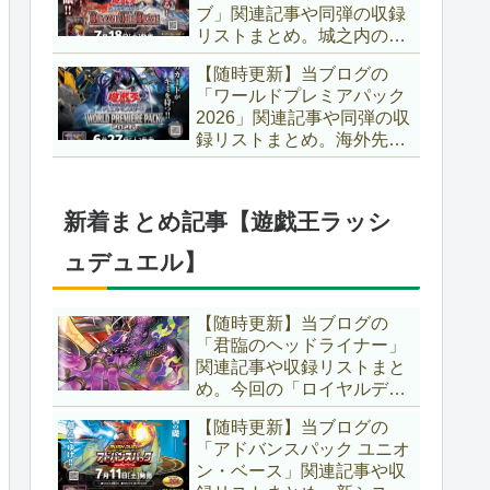
ブ」関連記事や同弾の収録
た、「ドミナス」などの豪
リストまとめ。城之内のカ
華再録にも注目ですね～。
ードたちが『時の黒魔術
【遊戯王OCG】
【随時更新】当ブログの
師』関連となってリメイ
「ワールドプレミアパック
ク！！さらに、「Ｄ－ＨＥ
2026」関連記事や同弾の収
ＲＯ」の『幽獄の時計塔』
録リストまとめ。海外先行
も待望のリメイクです！！
カードが例年より早く来
【遊戯王OCG】
日！！ゴースト骨塚をイメ
ージした『リビングデッド
新着まとめ記事【遊戯王ラッシ
の呼び声』関連に注目が集
まっていますね～。【遊戯
ュデュエル】
王OCG】
【随時更新】当ブログの
「君臨のヘッドライナー」
関連記事や収録リストまと
め。今回の「ロイヤルデモ
ンズ」は相手モンスターを
【随時更新】当ブログの
リリース！！また、新テー
「アドバンスパック ユニオ
マとして「救惺」、「ヘル
ン・ベース」関連記事や収
シィ」、「ゴエゴエ」も登