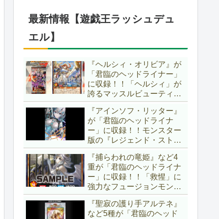
したが、後攻向けとは言え
無効化範囲の広がった『墓
最新情報【遊戯王ラッシュデュ
穴の指名者』はめちゃくち
ゃ強力ですね！？【遊戯王
エル】
OCG】
『ヘルシィ・オリビア』が
「君臨のヘッドライナー」
に収録！！「ヘルシィ」が
誇るマッスルビューティー
の詳細が判明！！優秀なリ
『アインソフ・リッター』
チュアル魔法『健康ズハ
が「君臨のヘッドライナ
イ！』をサルベージできる
ー」に収録！！モンスター
サポーターでしたか～。
版の『レジェンド・ストラ
【遊戯王ラッシュデュエ
イク』とも言える強力な蘇
ル】
『捕らわれの竜姫』など4
生効果持ち！！そのステー
重が「君臨のヘッドライナ
タスから、「救惺」との相
ー」に収録！！「救惺」に
性も抜群に良いですね～。
強力なフュージョンモンス
【遊戯王ラッシュデュエ
ターとサポーターが登
ル】
『聖寂の護り手アルテネ』
場！！性能の高さはもちろ
など5種が「君臨のヘッド
ん、イラストから推察され