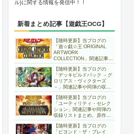
ル)に関する情報を発信中！！
新着まとめ記事【遊戯王OCG】
【随時更新】当ブログの
「遊☆戯☆王 ORIGINAL
ARTWORK
COLLECTION」関連記事や
同弾の収録リストまとめ。
【随時更新】当ブログの
マンガスタイルとオーバー
「デッキビルドパック －グ
フレームに焦点を当てた新
ロリアス・ヴィクターズ
商品！！また、原作のモン
－」関連記事や同弾の収録
スターもリメイクされてい
リストまとめ。効果を持た
ます！！【遊戯王OCG】
【随時更新】当ブログの
ない古のモンスターを使役
「ユーティリティ・セレク
する儀式テーマ「セネト」
ション」関連記事や同弾の
に加え、「レイズ・ムー
収録リストまとめ。原作の
ン」や「異解△」も登
名シーンや懐かしの人気モ
場！！【遊戯王OCG】
【随時更新】当ブログの
ンスターをイメージした新
「ビヨンド・ザ・ブレイ
規カードが多数登場！！ま