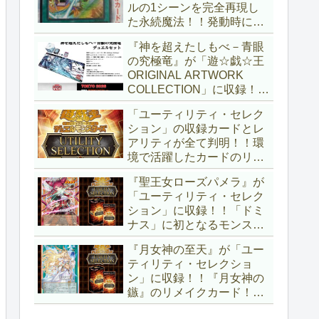
ルの1シーンを完全再現し
た永続魔法！！発動時に無
差別にモンスターを裏返す
『神を超えたしもべ－青眼
効果も、なかなかの影響力
の究極竜』が「遊☆戯☆王
ですね～。「Ｖジャンプ
ORIGINAL ARTWORK
(2026年10月号)」付属カー
COLLECTION」に収録！！
ド。【遊戯王OCG】
3回の攻撃と除去、強固な
「ユーティリティ・セレク
耐性と、正しく『強靭！無
ション」の収録カードとレ
敵！最強！』な「ブルーア
アリティが全て判明！！環
イズ」が登場です！！【遊
境で活躍したカードのリメ
戯王OCG】
イクが多数収録！！調整版
『聖王女ローズパメラ』が
『墓穴の指名者』や「ドミ
「ユーティリティ・セレク
ナス」の少女のカード化な
ション」に収録！！「ドミ
ど、注目要素が満載ですね
ナス」に初となるモンスタ
～。【遊戯王OCG】
ーが登場！！『聖王の粉
『月女神の至天』が「ユー
砕』や『列王詩篇』に描か
ティリティ・セレクショ
れていた少女で、実際にこ
ン」に収録！！『月女神の
の2種を強力にサポートし
鏃』のリメイクカード！！
ていますね！！【遊戯王
選出傾向が読めなくなりま
OCG】