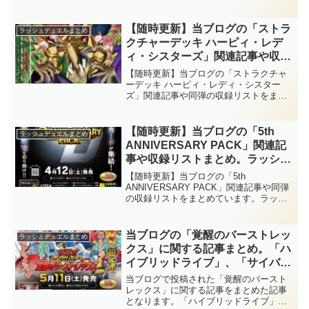
ック！！「ギャラクティカ」と「ヴォイ
ニマジカ」も登場！！【遊戯王ラ
ドヴェルグ」が混成可能に！！「昆遁忍
ッシュデュエル】
虫」や「アニマジカ」も登場！！【遊戯
【随時更新】当ブログの「ストラ
ラッシュデュエルまとめ
王ラッシュデュエル】
クチャーデッキ ハーピィ・レデ
ィ・シスターズ」関連記事や収録
リストまとめ。「ハーピィ」に強
【随時更新】当ブログの「ストラクチャ
力なトリプルコンタクトフュージ
ーデッキ ハーピィ・レディ・シスター
ズ」関連記事や同弾の収録リストをまと
ョンモンスターが実装！！【遊戯
めています。「ハーピィ」に強力なトリ
王ラッシュデュエル】
プルコンタクトフュージョンモンスター
が実装！！【遊戯王ラッシュデュエル】
【随時更新】当ブログの「5th
ラッシュデュエルまとめ
ANNIVERSARY PACK」関連記
事や収録リストまとめ。ラッシュ
5周年を記念するスペシャルパッ
【随時更新】当ブログの「5th
ク！！『超魔導剣士－ブラック・
ANNIVERSARY PACK」関連記事や同弾
の収録リストをまとめています。ラッシ
パラディン』や多数のイラスト違
ュ5周年を記念するスペシャルパック！！
いが実装！！【遊戯王ラッシュデ
『超魔導剣士－ブラック・パラディン』
ュエル】
や多数のイラスト違いが実装！！【遊戯
当ブログの「覚醒のバーストレッ
ラッシュデュエルまとめ
王ラッシュデュエル】
クス」に関する記事まとめ。「ハ
イブリッドライブ」、「サイバー
スパイス」、「ダークマター」の
当ブログで投稿された「覚醒のバースト
3テーマが新たに追加！！大人気
レックス」に関する記事をまとめた記事
となります。「ハイブリッドライブ」、
のドラゴン族も大幅に強化を受け