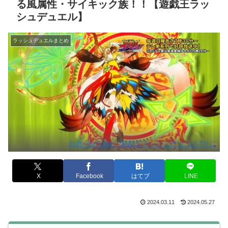
る風属性・サイキック族！！【遊戯王ラッ
シュデュエル】
ラッシュデュエルまとめ
出典:YouTube『遊戯王ラッシュデュエルTV』
X
Facebook
はてブ
LINE
2024.03.11
2024.05.27