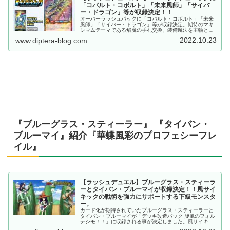
「コバルト・コボルト」「未来風師」「サイバ
ー・ドラゴン」等が収録決定！！
オーバーラッシュパックに「コバルト・コボルト」「未来
風師」「サイバー・ドラゴン」等が収録決定。期待のマキ
シマムテーマである焔魔の手札交換、装備魔法を主軸とす
る風サイキックの新サポート、OCGでも人気の高いサイバ
2022.10.23
www.diptera-blog.com
ー・ドラゴンを紹介。
『ブルーグラス・スティーラー』 『タイバン・
ブルーマイ』紹介『華蝶風彩のプロフェシーフレ
イル』
【ラッシュデュエル】ブルーグラス・スティーラ
ーとタイバン・ブルーマイが収録決定！！風サイ
キックの戦術を強力にサポートする下級モンスタ
ー。
カード化が期待されていたブルーグラス・スティーラーと
タイバン・ブルーマイが「デッキ改造パック 旋風のフォル
テシモ！！」に収録される事が決定しました。風サイキッ
クの戦術を強力にサポートする下級モンスターです。サイ