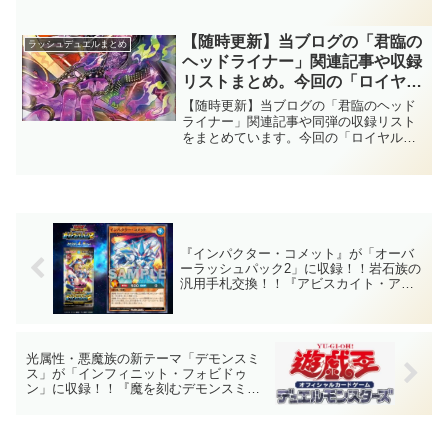
「サイバースパイス」、「ダークマタ
ていますね！！【遊戯王ラッシュ
ー」の3テーマが新たに追加！！大人気の
デュエル】
ドラゴン族も大幅に強化を受けています
【随時更新】当ブログの「君臨の
ラッシュデュエルまとめ
ね！！【遊戯王ラッシュデュエル】
ヘッドライナー」関連記事や収録
リストまとめ。今回の「ロイヤル
デモンズ」は相手モンスターをリ
【随時更新】当ブログの「君臨のヘッド
リース！！また、新テーマとして
ライナー」関連記事や同弾の収録リスト
をまとめています。今回の「ロイヤルデ
「救惺」、「ヘルシィ」、「ゴエ
モンズ」は相手モンスターをリリー
ゴエ」も登場です！！【遊戯王ラ
ス！！また、新テーマとして「救惺」、
ッシュデュエル】
「ヘルシィ」、「ゴエゴエ」も登場で
す！！【遊戯王ラッシュデュエル】
『インパクター・コメット』が「オーバ
ーラッシュパック2」に収録！！岩石族の
汎用手札交換！！『アビスカイト・アン
ジュ』と同じで条件付きのサルベージ効
果まで持っていますね～。【遊戯王ラッ
シュデュエル】
光属性・悪魔族の新テーマ「デモンスミ
ス」が「インフィニット・フォビドゥ
ン」に収録！！『魔を刻むデモンスミ
ス』など。融合モンスターにリンクモン
スターを装備(演奏？)させて戦う、面白そ
うなテーマですね！！【遊戯王OCG】