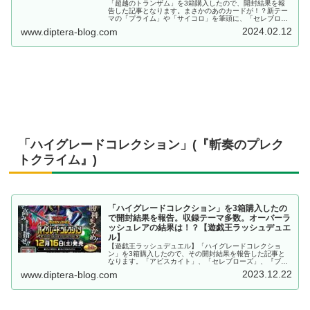
「超越のトランザム」を3箱購入したので、開封結果を報
告した記事となります。まさかのあのカードが！？新テー
マの「プライム」や「サイコロ」を筆頭に、「セレブロー
ズ」や「アビス」、「風サイキック」などの魅力的なテー
2024.02.12
www.diptera-blog.com
マが多数収録！！【遊戯王ラッシュデュエル】
「ハイグレードコレクション」(『斬奏のプレク
トクライム』)
「ハイグレードコレクション」を3箱購入したの
で開封結果を報告。収録テーマ多数。オーバーラ
ッシュレアの結果は！？【遊戯王ラッシュデュエ
ル】
【遊戯王ラッシュデュエル】「ハイグレードコレクショ
ン」を3箱購入したので、その開封結果を報告した記事と
なります。「アビスカイト」、「セレブローズ」、『ブラ
ック・マジシャン』、「デーモン」、「ハーピィ」、「Ｓ
2023.12.22
www.diptera-blog.com
Ｐアシスタント」、「花牙」と、魅力的なテーマが多数。