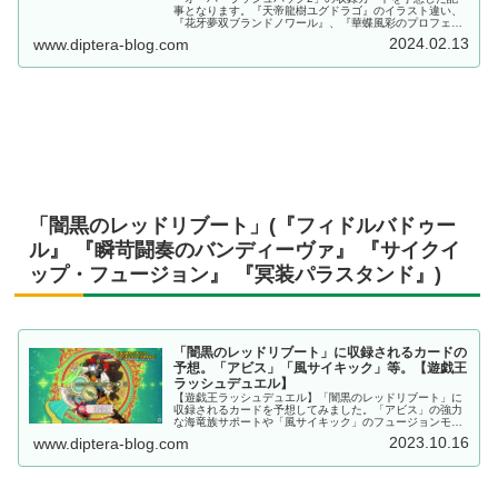
事となります。『天帝龍樹ユグドラゴ』のイラスト違い、
『花牙夢双ブランドノワール』、『華蝶風彩のプロフェシ
ーフレイル』など。【遊戯王ラッシュデュエル】
2024.02.13
www.diptera-blog.com
「闇黒のレッドリブート」(『フィドルバドゥー
ル』 『瞬苛闘奏のバンディーヴァ』 『サイクイ
ップ・フュージョン』 『冥装パラスタンド』)
「闇黒のレッドリブート」に収録されるカードの
予想。「アビス」「風サイキック」等。【遊戯王
ラッシュデュエル】
【遊戯王ラッシュデュエル】「闇黒のレッドリブート」に
収録されるカードを予想してみました。「アビス」の強力
な海竜族サポートや「風サイキック」のフュージョンモン
スター、各種「ダークネス」の関連カード等、カード化し
2023.10.16
www.diptera-blog.com
て欲しいモノを多く抜粋しています。