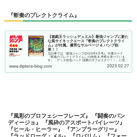
『斬奏のプレクトクライム』
【遊戯王ラッシュデュエル】最強ジャンプに新た
な風サイキックエース『斬奏のプレクトクライ
ム』が付属。優秀なサルベージ & パンプ効
果！！
当記事では「最強ジャンプ(2023年4月号)」付属カード
『斬奏のプレクトクライム』の雑感 & 考察を述べていま
す。「デッキ改造パック 強襲のダブルスター！！」に収録
された『極奏のマッハヴァイオ』に引き続き、装備魔法と
2023.02.27
www.diptera-blog.com
のシナジーが強く意識された新エースです。
『風彩のプロフェシーフレーズ』 『闘奏のバン
ディージョ』 『風砕のアスポートパイレーツ』
『ヒール・ヒーラー』 『アンプラーグリー』
『ラッドローグ・メル』 『ロバリム』 『フォー