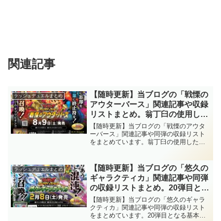
関連記事
【随時更新】当ブログの「戦慄の
ラッシュデュエルまとめ
アウターバース」関連記事や収録
リストまとめ。翁丁臼の使用した
「ＯＴＳ(アウターバース)」が待
【随時更新】当ブログの「戦慄のアウタ
望の実装！！また、人気の『ハン
ーバース」関連記事や同弾の収録リスト
をまとめています。翁丁臼の使用した
ディーレディ』も満を持してのテ
「ＯＴＳ(アウターバース)」が待望の実
ーマ化ですね～。【遊戯王ラッシ
装！！また、人気の『ハンディーレデ
ュデュエル】
ィ』も満を持してのテーマ化ですね～。
【随時更新】当ブログの「悠久の
ラッシュデュエルまとめ
【遊戯王ラッシュデュエル】
ギャラクティカ」関連記事や同弾
の収録リストまとめ。20弾目とな
る基本パック！！「ギャラクティ
【随時更新】当ブログの「悠久のギャラ
カ」と「ヴォイドヴェルグ」が混
クティカ」関連記事や同弾の収録リスト
をまとめています。20弾目となる基本パ
成可能に！！「昆遁忍虫」や「ア