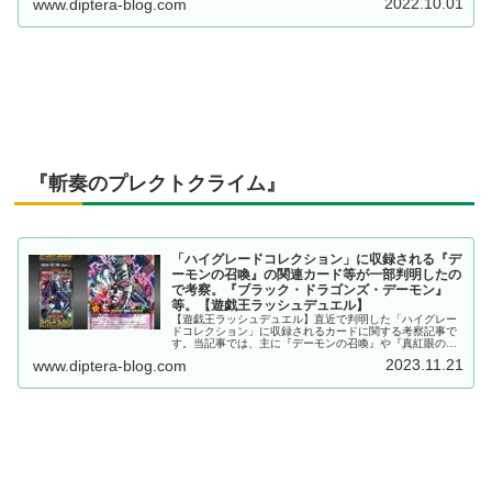
2022.10.01
www.diptera-blog.com
キック族の新たな専用魔法・罠除去も追加。
『斬奏のプレクトクライム』
「ハイグレードコレクション」に収録される『デ
ーモンの召喚』の関連カード等が一部判明したの
で考察。『ブラック・ドラゴンズ・デーモン』
等。【遊戯王ラッシュデュエル】
【遊戯王ラッシュデュエル】直近で判明した「ハイグレー
ドコレクション」に収録されるカードに関する考察記事で
す。当記事では、主に『デーモンの召喚』や『真紅眼の黒
竜』の関連カード、『強制脱出装置』について考察してい
2023.11.21
www.diptera-blog.com
ます。どれも非常に強化ですね……。