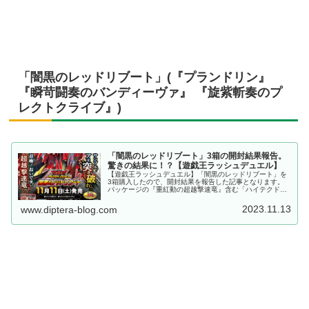
「闇黒のレッドリブート」(『プランドリン』
『瞬苛闘奏のバンディーヴァ』 『旋紫斬奏のプ
レクトクライブ』)
「闇黒のレッドリブート」3箱の開封結果報告。
驚きの結果に！？【遊戯王ラッシュデュエル】
【遊戯王ラッシュデュエル】「闇黒のレッドリブート」を
3箱購入したので、開封結果を報告した記事となります。
パッケージの『重紅動の超越撃速竜』含む「ハイテクドラ
ゴン」を筆頭に、「セレブローズ」や「風サイキック」
等、アニメで人気のカードが多数収録されていますね。
2023.11.13
www.diptera-blog.com