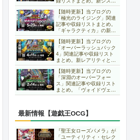
録リストまとめ。新システ
場です！！【遊戯王ラッシ
ム「ユニオンフュージョ
ュデュエル】
【随時更新】当ブログの
ン」の登場により、ようや
「極光のライジング」関連
く原作さながらの「ＸＹ
記事や収録リストまとめ。
Ｚ」が使用可能となりまし
「ギャラクティカ」の新た
た！！【遊戯王ラッシュデ
なフュージョンモンスター
ュエル】
【随時更新】当ブログの
やイラスト違い、「報道」
「オーバーラッシュパック
の強化に加え、幻竜族の新
4」関連記事や収録リスト
テーマ「纏竜」も登場で
まとめ。新レアリティとし
す！！【遊戯王ラッシュデ
てフルオーバーラッシュレ
ュエル】
【随時更新】当ブログの
ア仕様が初登場！！そし
「深淵のオーバーフォー
て、OCGの大人気テーマ
ス」関連記事や収録リスト
「霊使い」も同時に実装さ
まとめ。「ヴォイドヴェル
れています！！【遊戯王ラ
グ」や「夢中」、「ラ
ッシュデュエル】
ヴ」、「いとをかし」、
「コスモス姫」などの人気
最新情報【遊戯王OCG】
テーマ強化に加え、「冥
跡」もテーマ化です！！
【遊戯王ラッシュデュエ
『聖王女ローズパメラ』が
ル】
「ユーティリティ・セレク