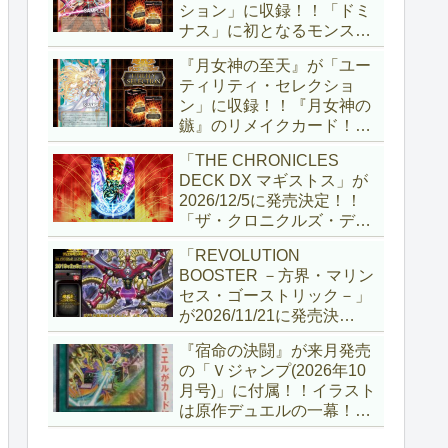
ション」に収録！！「ドミ
ナス」に初となるモンスタ
ーが登場！！『聖王の粉
『月女神の至天』が「ユー
砕』や『列王詩篇』に描か
ティリティ・セレクショ
れていた少女で、実際にこ
ン」に収録！！『月女神の
の2種を強力にサポートし
鏃』のリメイクカード！！
ていますね！！【遊戯王
選出傾向が読めなくなりま
OCG】
「THE CHRONICLES
したが、後攻向けとは言え
DECK DX マギストス」が
無効化範囲の広がった『墓
2026/12/5に発売決定！！
穴の指名者』はめちゃくち
「ザ・クロニクルズ・デッ
ゃ強力ですね！？【遊戯王
キ」がリニューアル！！第
OCG】
「REVOLUTION
1弾は「マギストス」と
BOOSTER －方界・マリン
「エンディミオン」が選出
セス・ゴーストリック－」
されています！！【遊戯王
が2026/11/21に発売決
OCG】
定！！「レボリューション
『宿命の決闘』が来月発売
ブースター」の第2弾！！
の「Ｖジャンプ(2026年10
今回は前回以上に個性派揃
月号)」に付属！！イラスト
いとなりましたね～。【遊
は原作デュエルの一幕！！
戯王OCG】
初期型デュエルディスクの