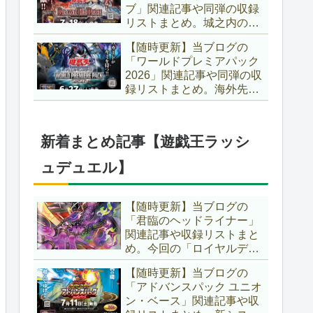
ブ」関連記事や同弾の収録
た、「ドミナス」などの豪
リストまとめ。城之内のカ
華再録にも注目ですね～。
ードたちが『時の黒魔術
【遊戯王OCG】
【随時更新】当ブログの
師』関連となってリメイ
「ワールドプレミアパック
ク！！さらに、「Ｄ－ＨＥ
2026」関連記事や同弾の収
ＲＯ」の『幽獄の時計塔』
録リストまとめ。海外先行
も待望のリメイクです！！
カードが例年より早く来
【遊戯王OCG】
日！！ゴースト骨塚をイメ
ージした『リビングデッド
新着まとめ記事【遊戯王ラッシ
の呼び声』関連に注目が集
まっていますね～。【遊戯
ュデュエル】
王OCG】
【随時更新】当ブログの
「君臨のヘッドライナー」
関連記事や収録リストまと
め。今回の「ロイヤルデモ
ンズ」は相手モンスターを
【随時更新】当ブログの
リリース！！また、新テー
「アドバンスパック ユニオ
マとして「救惺」、「ヘル
ン・ベース」関連記事や収
シィ」、「ゴエゴエ」も登