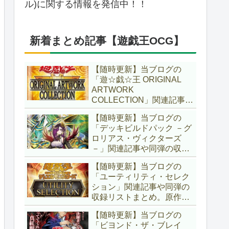
ル)に関する情報を発信中！！
新着まとめ記事【遊戯王OCG】
【随時更新】当ブログの
「遊☆戯☆王 ORIGINAL
ARTWORK
COLLECTION」関連記事や
同弾の収録リストまとめ。
【随時更新】当ブログの
マンガスタイルとオーバー
「デッキビルドパック －グ
フレームに焦点を当てた新
ロリアス・ヴィクターズ
商品！！また、原作のモン
－」関連記事や同弾の収録
スターもリメイクされてい
リストまとめ。効果を持た
ます！！【遊戯王OCG】
【随時更新】当ブログの
ない古のモンスターを使役
「ユーティリティ・セレク
する儀式テーマ「セネト」
ション」関連記事や同弾の
に加え、「レイズ・ムー
収録リストまとめ。原作の
ン」や「異解△」も登
名シーンや懐かしの人気モ
場！！【遊戯王OCG】
【随時更新】当ブログの
ンスターをイメージした新
「ビヨンド・ザ・ブレイ
規カードが多数登場！！ま