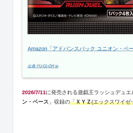
Amazon「アドバンスパック ユニオン・ベ
出典:YU-GI-OH.jp
2026/7/11
に発売される遊戯王ラッシュデュエ
ン・ベース
」収録の
「
ＸＹＺ
(エックスワイゼ