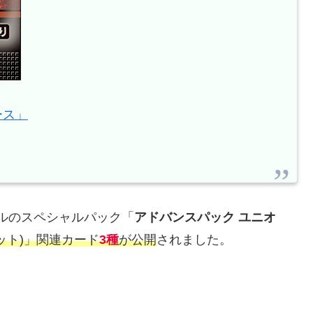
ース」
ルのスペシャルパック「
アドバンスパック ユニオ
ット)」関連カード
3種
が公開
されました。