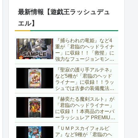
仕様に合わせた特別ルール
でしたし、それを再現する
最新情報【遊戯王ラッシュデュ
のかな？【遊戯王OCG】
エル】
『捕らわれの竜姫』など4
重が「君臨のヘッドライナ
ー」に収録！！「救惺」に
強力なフュージョンモンス
ターとサポーターが登
『聖寂の護り手アルテネ』
場！！性能の高さはもちろ
など5種が「君臨のヘッド
ん、イラストから推察され
ライナー」に収録！！ラッ
る背景ストーリーも興味深
シュでは古参の装備魔法
い……。【遊戯王ラッシュ
『アルテネの加護』がテー
デュエル】
『赫奕たる魔剣スルト』が
マ化！！3種のユニオンが
「君臨のヘッドライナー」
存在し、天使族では汎用的
に収録！！本商品のオーバ
なサポーターとなります
ーラッシュレア PREMIUM
ね！！【遊戯王ラッシュデ
BLACK Ver.枠！！初の下級
ュエル】
『ＵＭＰスカイフォルビ
モンスターで、「ヘルシ
ア』など9種が「君臨のヘ
ィ」と相性抜群なバウンス