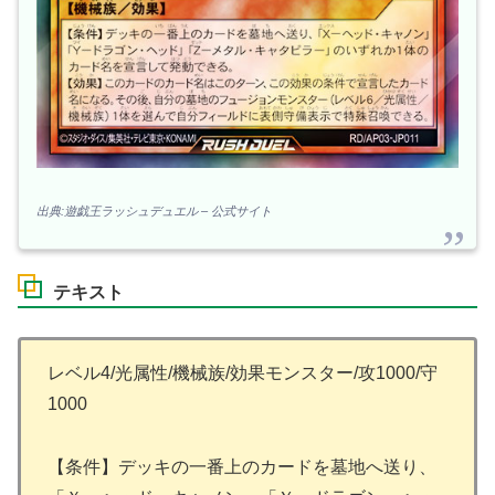
出典:遊戯王ラッシュデュエル – 公式サイト
テキスト
レベル4/光属性/機械族/効果モンスター/攻1000/守
1000
【条件】デッキの一番上のカードを墓地へ送り、