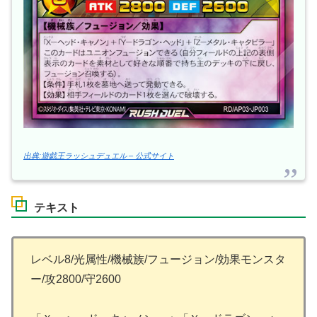
出典:遊戯王ラッシュデュエル – 公式サイト
テキスト
レベル8/光属性/機械族/フュージョン/効果モンスタ
ー/攻2800/守2600