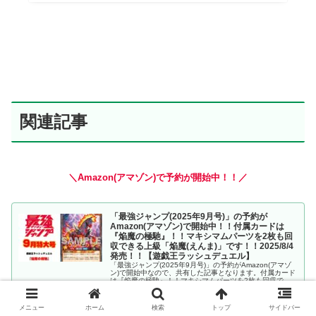
関連記事
＼Amazon(アマゾン)で予約が開始中！！／
「最強ジャンプ(2025年9月号)」の予約が
Amazon(アマゾン)で開始中！！付属カードは
『焔魔の極馳』！！マキシマムパーツを2枚も回
収できる上級「焔魔(えんま)」です！！2025/8/4
発売！！【遊戯王ラッシュデュエル】
「最強ジャンプ(2025年9月号)」の予約がAmazon(アマゾ
ン)で開始中なので、共有した記事となります。付属カード
は『焔魔の極馳』！！マキシマムパーツを2枚も回収でき
る上級「焔魔(えんま)」です！！2025/8/4発売！！【遊戯
2025.07.16
www.diptera-blog.com
王ラッシュデュエル】
メニュー
ホーム
検索
トップ
サイドバー