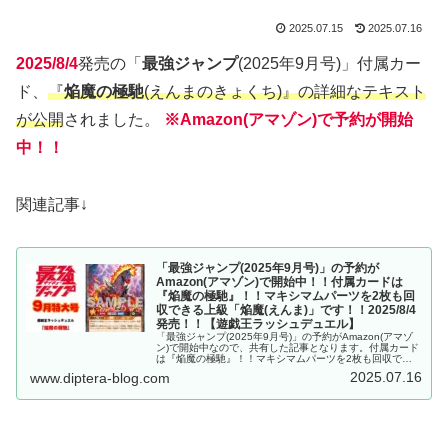
2025.07.15
2025.07.16
2025/8/4
発売の「
最強ジャンプ
(2025年9月号)」付属カー
ド、
『
焔魔の極馳
(えんまのきょくち)』の詳細なテキスト
が公開
されました。
※Amazon(アマゾン)で予約が開始
中！！
関連記事↓
「最強ジャンプ(2025年9月号)」の予約が
Amazon(アマゾン)で開始中！！付属カードは
『焔魔の極馳』！！マキシマムパーツを2枚も回
収できる上級「焔魔(えんま)」です！！2025/8/4
発売！！【遊戯王ラッシュデュエル】
「最強ジャンプ(2025年9月号)」の予約がAmazon(アマゾ
ン)で開始中なので、共有した記事となります。付属カード
は『焔魔の極馳』！！マキシマムパーツを2枚も回収でき
る上級「焔魔(えんま)」です！！2025/8/4発売！！【遊戯
2025.07.16
www.diptera-blog.com
王ラッシュデュエル】