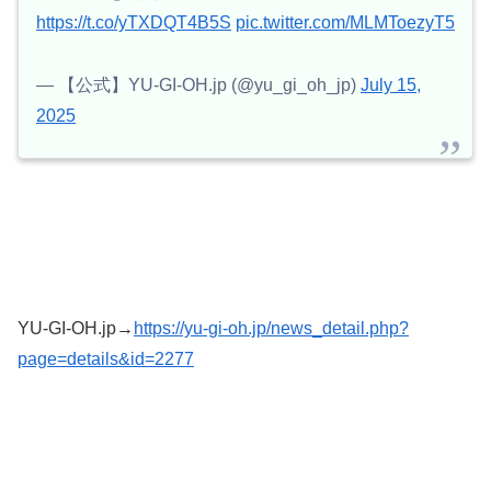
https://t.co/yTXDQT4B5S
pic.twitter.com/MLMToezyT5
— 【公式】YU-GI-OH.jp (@yu_gi_oh_jp)
July 15,
2025
YU-GI-OH.jp→
https://yu-gi-oh.jp/news_detail.php?
page=details&id=2277