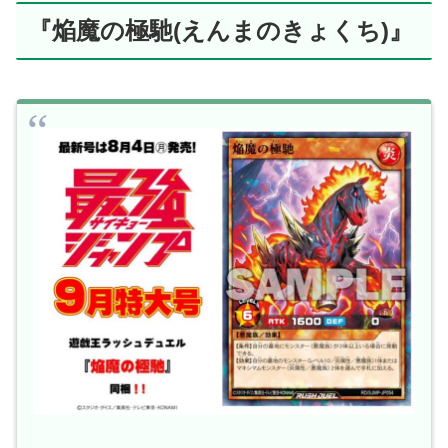
『焔魔の極馳(えんまのきょくち)』