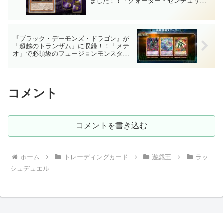
ました！！「クォーター・センチュリ
ー・クロニクル サイド：ユニティ
(QUARTER CENTURY CHRONICLE
side：UNITY)」に再録！！【遊戯王
OCG】
『ブラック・デーモンズ・ドラゴン』が
「超越のトランザム」に収録！！「メテ
オ」で必須級のフュージョンモンスター
がオーバーラッシュレア。これは地獄で
すね……。【遊戯王ラッシュデュエル】
コメント
コメントを書き込む
ホーム
トレーディングカード
遊戯王
ラッ
シュデュエル