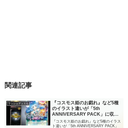
関連記事
『コスモス姫のお戯れ』など5種
ラッシュデュエル
のイラスト違いが「5th
ANNIVERSARY PACK」に収
録！！『顕現の秘儀』には「セレ
『コスモス姫のお戯れ』など5種のイラス
ブローズ」が揃い踏み！！また、
ト違いが「5th ANNIVERSARY PACK」