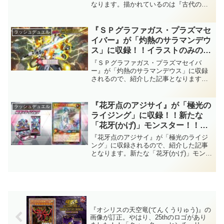
なります。描かれているのは『古代の機
ーズ次元でハンティングゲーム中
械巨人(アンティーク・ギアゴーレ
にも見えますね……。【遊戯王ラ
ム)』！！ただ、イラストが禍々しく、エ
ッシュデュエル】
クシーズ次元でハンティングゲーム中に
『ＳＰグラファガス・プラズマセ
ラッシュデュエル
も見えますね……。【遊戯王ラッシュデ
イバー』が「灼熱のサラマンデウ
ュエル】
ス」に収録！！イラストのみの公
開！！待ちに待った『ＳＰアシス
『ＳＰグラファガス・プラズマセイバ
タント・ビリー』のフュージョン
ー』が「灼熱のサラマンデウス」に収録
されるので、紹介した記事となります。
モンスター！！アニメ版テキスト
イラストのみの公開！！待ちに待った
も強力です！！【遊戯王ラッシュ
『ＳＰアシスタント・ビリー』のフュー
デュエル】
ジョンモンスター！！アニメ版テキスト
『花牙点のアジサイ』が「極光の
ラッシュデュエル
も強力です！！【遊戯王ラッシュデュエ
ライジング」に収録！！新たな
ル】
「花牙(かげ)」モンスター！！ノ
ーコストで『フュージョン』や最
『花牙点のアジサイ』が「極光のライジ
上級モンスターをランダムサーチ
ング」に収録されるので、紹介した記事
となります。新たな「花牙(かげ)」モンス
できる、強力なフュージョン召喚
ター！！ノーコストで『フュージョン』
サポートです！！【遊戯王ラッシ
や最上級モンスターをランダムサーチで
ュデュエル】
きる、強力なフュージョン召喚サポート
です！！【遊戯王ラッシュデュエル】
『オシリスの天空竜(てんくうりゅう)』の
画像が訂正。やはり、25thのロゴがあり