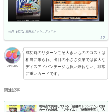
出典:【公式】遊戯王ラッシュデュエル
成功時のリターンこそ大きいもののコストは
相当に限られ、出目の小ささ次第では多大な
DIPTERA
ディスアドバンテージも負い兼ねない、非常
に重いカードです。
関連記事↓
現時点で判明している「超越のトランザム」収録
カードの雑感。「プライム」「秘密捜査官」「人