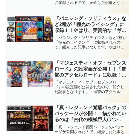
に収録されるので、紹介した記事となり
『トラディショナル・タックス』
ます。『顕現の秘儀』には「セレブロー
も再録です！！【遊戯王ラッシュ
ズ」が揃い踏み！！また、『トラディシ
デュエル】
ョナル・タックス』も再録です！！【遊
『バニシング・ソリティウス』な
ラッシュデュエル
戯王ラッシュデュエル】
ど2種が「極光のライジング」に
収録！！やはり、実質的な『ギャ
ラクティカ・フュージョン・スペ
『バニシング・ソリティウス』など2種が
ース』のサポーターが存在！！フ
「極光のライジング」に収録されるの
で、紹介した記事となります。やはり、
ュージョン召喚を強力にサポート
実質的な『ギャラクティカ・フュージョ
してくれますね～。【遊戯王ラッ
ン・スペース』のサポーターが存在！！
シュデュエル】
フュージョン召喚を強力にサポートして
『マジェスティ・オブ・セブンス
ラッシュデュエル
くれますね～。【遊戯王ラッシュデュエ
ロード』の設定画が公開！！「進
ル】
撃のアクセルロード」に収録！！
今弾のパッケージを飾る大型フュ
『マジェスティ・オブ・セブンスロー
ージョンモンスター！！剣と右腕
ド』の設定画が公開されたので、紹介し
た記事となります。「進撃のアクセルロ
の義手、伸縮自在だったの
ード」収録！！今弾のパッケージを飾る
か……。(驚愕)【遊戯王ラッシュ
大型フュージョンモンスター！！剣と右
デュエル】
腕の義手、伸縮自在だったのか……。(驚
「真・レジェンド覚醒パック」の
ラッシュデュエル
愕)【遊戯王ラッシュデュエル】
パッケージが公開！！描かれてい
るのは『古代の機械巨人(アンテ
ィーク・ギアゴーレム)』！！た
「真・レジェンド覚醒パック」のパッケ
だ、イラストが禍々しく、エクシ
ージが公開されたので、紹介した記事と