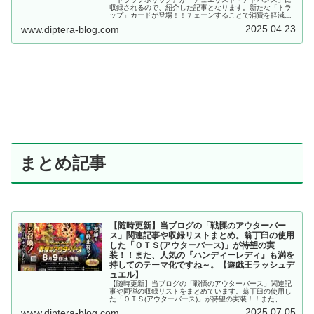
収録されるので、紹介した記事となります。新たな「トラ
ップ」カードが登場！！チェーンすることで消費を軽減し
やすい上に、発動後の制限も無くなっていると、かなり使
2025.04.23
www.diptera-blog.com
いやすくなっていますね～。【遊戯王OCG】
まとめ記事
【随時更新】当ブログの「戦慄のアウターバー
ス」関連記事や収録リストまとめ。翁丁臼の使用
した「ＯＴＳ(アウターバース)」が待望の実
装！！また、人気の『ハンディーレディ』も満を
持してのテーマ化ですね～。【遊戯王ラッシュデ
ュエル】
【随時更新】当ブログの「戦慄のアウターバース」関連記
事や同弾の収録リストをまとめています。翁丁臼の使用し
た「ＯＴＳ(アウターバース)」が待望の実装！！また、人
気の『ハンディーレディ』も満を持してのテーマ化ですね
2025.07.05
www.diptera-blog.com