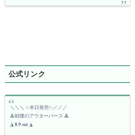
公式リンク
＼＼＼ ✨本日発売✨／／／
🔺戦慄のアウターバース 🔺
◮ 𝟖.𝟗 𝐬𝐚𝐭 ◮