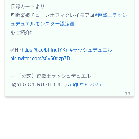
収録カードより
◤断楽姫チューンオフィクレイモア◢
#遊戯王ラッシ
ュデュエルモンスター設定画
をご紹介❗️
✅HP
https://t.co/bFIndfYKnI
#ラッシュデュエル
pic.twitter.com/s8y50qzp7D
— 【公式】遊戯王ラッシュデュエル
(@YuGiOh_RUSHDUEL)
August 9, 2025