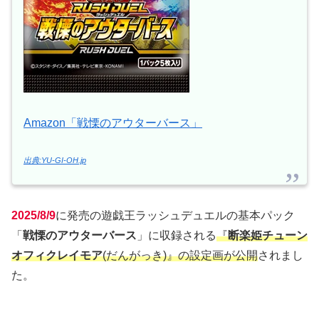
Amazon「戦慄のアウターバース」
出典:YU-GI-OH.jp
2025/8/9
に発売の遊戯王ラッシュデュエルの基本パック
「
戦慄のアウターバース
」に収録される
『
断楽姫チューン
オフィクレイモア
(だんがっき)』の設定画が公開
されまし
た。