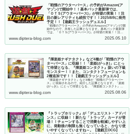
「戦慄のアウターバース」の予約がAmazon(ア
マゾン)で開始中！！基本パック最新弾では、
「ＯＴＳ(アウターバース)」が待望の実装！！注
目の新レアリティも続投です！！2025/8/9に発売
予定！！【遊戯王ラッシュデュエル】
「戦慄のアウターバース」の予約がAmazon(アマゾン)で開
始中なので、共有した記事となります。基本パック最新弾
では、「ＯＴＳ(アウターバース)」が待望の実装！！注目
の新レアリティも続投です！！2025/8/9に発売予定！！
2025.05.10
www.diptera-blog.com
【遊戯王ラッシュデュエル】
『揮楽姫ナギナタクト』など4種が「戦慄のアウ
ターバース」に収録！！「楽姫(がっき)」にとっ
て待望となる、『揮楽姫コンタクト』扱いの下級
モンスター！！また、コンタクトフュージョンも
2種追加です！！【遊戯王ラッシュデュエル】
『揮楽姫ナギナタクト』など4種が「戦慄のアウターバー
ス」に収録されるので、紹介した記事となります。「楽姫
(がっき)」にとって待望となる、『揮楽姫コンタクト』扱
いの下級モンスター！！また、コンタクトフュージョンも
2025.08.06
www.diptera-blog.com
2種追加です！！【遊戯王ラッシュデュエル】
『トラップホリック』が「デュエリスト・アドバ
ンス」に収録！！新たな「トラップ」カードが登
場！！チェーンすることで消費を軽減しやすい上
に、発動後の制限も無くなっていると、かなり使
いやすくなっていますね～。【遊戯王OCG】
『トラップホリック』が「デュエリスト・アドバンス」に