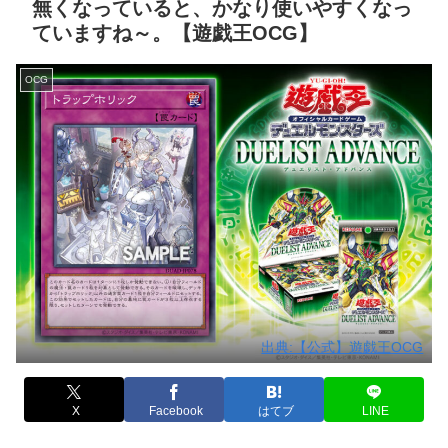
無くなっていると、かなり使いやすくなっ
ていますね～。【遊戯王OCG】
OCG
出典:【公式】遊戯王OCG
X
Facebook
はてブ
LINE