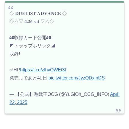
◇ 𝐃𝐔𝐄𝐋𝐈𝐒𝐓 𝐀𝐃𝐕𝐀𝐍𝐂𝐄 ◇
◇△▽ 𝟒.𝟐𝟔 𝐬𝐚𝐭 ▽△◇
🏰収録カード公開🏰
◤トラップホリック◢
収録❗️
✅HP
https://t.co/zIhyQWEt3t
発売まであと4⃣日
pic.twitter.com/JyzQDxlnDS
— 【公式】遊戯王OCG (@YuGiOh_OCG_INFO)
April
22, 2025