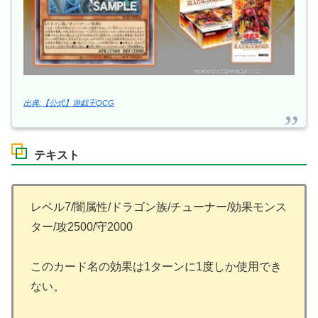
出典:【公式】遊戯王OCG
テキスト
レベル7/闇属性/ドラゴン族/チューナー/効果モンス
ター/攻2500/守2000
このカード名の効果は1ターンに1度しか使用でき
ない。