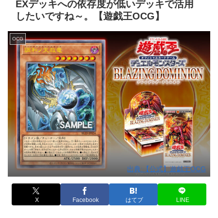
EXデッキへの依存度が低いデッキで活用
したいですね～。【遊戯王OCG】
OCG
出典:【公式】遊戯王OCG
X
Facebook
はてブ
LINE