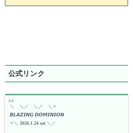
公式リンク
＼ ＼／ ＼／ ＼✧
𝘽𝙇𝘼𝙕𝙄𝙉𝙂 𝘿𝙊𝙈𝙄𝙉𝙄𝙊𝙉
✧＼ 𝟐𝟎𝟐𝟔.𝟏.𝟐𝟒 𝐬𝐚𝐭 ＼／