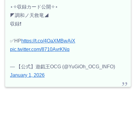
⋆✧収録カード公開✧⋆
◤調和ノ天救竜◢
収録❗️
✅HP
https://t.co/4OaXMBwAiX
pic.twitter.com/8710AvrKNq
— 【公式】遊戯王OCG (@YuGiOh_OCG_INFO)
January 1, 2026