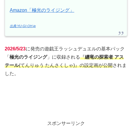
Amazon「極光のライジング」
出典:YU-GI-OH.jp
2026/5/23
に発売の遊戯王ラッシュデュエルの基本パック
「
極光のライジング
」に収録される
『
纏竜の探索者 アス
テール
(てんりゅう たんさくしゃ)』の設定画が公開
されま
した。
スポンサーリンク