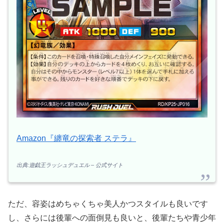
Amazon『纏竜の探索者 ステラ』
出典:遊戯王ラッシュデュエル – 公式サイト
ただ、容姿はめちゃくちゃ美人かつスタイルも良いです
し、さらには後輩への面倒見も良いと、後輩たちや青少年