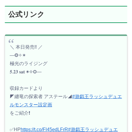
公式リンク
＼ 本日発売‼️ ／
—❂✧✶
極光のライジング
𝟓.𝟐𝟑 𝐬𝐚𝐭 ✶✧❂—
収録カードより
◤纏竜の探索者 アステール◢
#遊戯王ラッシュデュエ
ルモンスター設定画
をご紹介❗️
✅HP
https://t.co/Fl45edLFrR
#遊戯王ラッシュデュエ