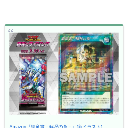
Amazon『纏竜書－解呪の章－』(新イラスト)