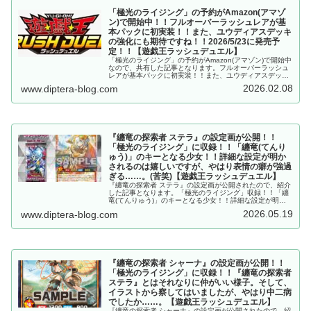
「極光のライジング」の予約がAmazon(アマゾ
ン)で開始中！！フルオーバーラッシュレアが基
本パックに初実装！！また、ユウディアスデッキ
の強化にも期待ですね！！2026/5/23に発売予
定！！【遊戯王ラッシュデュエル】
「極光のライジング」の予約がAmazon(アマゾン)で開始中
なので、共有した記事となります。フルオーバーラッシュ
レアが基本パックに初実装！！また、ユウディアスデッキ
の強化にも期待ですね！！2026/5/23に発売予定！！【遊
2026.02.08
www.diptera-blog.com
戯王ラッシュデュエル】
『纏竜の探索者 ステラ』の設定画が公開！！
「極光のライジング」に収録！！「纏竜(てんり
ゅう)」のキーとなる少女！！詳細な設定が明か
されるのは嬉しいですが、やはり表情の癖が強過
ぎる……。(苦笑)【遊戯王ラッシュデュエル】
『纏竜の探索者 ステラ』の設定画が公開されたので、紹介
した記事となります。「極光のライジング」収録！！「纏
竜(てんりゅう)」のキーとなる少女！！詳細な設定が明か
されるのは嬉しいですが、やはり表情の癖が強過ぎ
2026.05.19
www.diptera-blog.com
る……。(苦笑)【遊戯王ラッシュデュエル】
『纏竜の探索者 シャーナ』の設定画が公開！！
「極光のライジング」に収録！！『纏竜の探索者
ステラ』とはそれなりに仲がいい様子。そして、
イラストから察してはいましたが、やはり中二病
でしたか……。【遊戯王ラッシュデュエル】
『纏竜の探索者 シャーナ』の設定画が公開されたので、紹