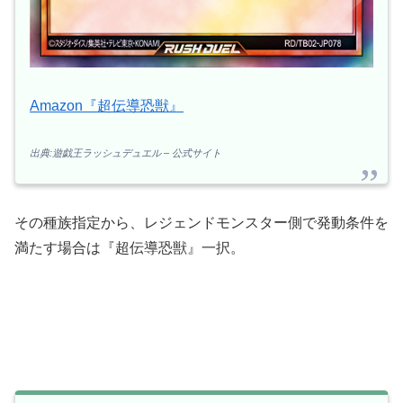
Amazon『超伝導恐獣』
出典:遊戯王ラッシュデュエル – 公式サイト
その種族指定から、レジェンドモンスター側で発動条件を
満たす場合は『超伝導恐獣』一択。