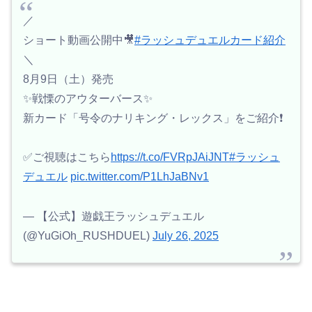
／
ショート動画公開中🎥
#ラッシュデュエルカード紹介
＼
8月9日（土）発売
✨️戦慄のアウターバース✨️
新カード「号令のナリキング・レックス」をご紹介❗️
✅ご視聴はこちら
https://t.co/FVRpJAiJNT
#ラッシュ
デュエル
pic.twitter.com/P1LhJaBNv1
— 【公式】遊戯王ラッシュデュエル
(@YuGiOh_RUSHDUEL)
July 26, 2025