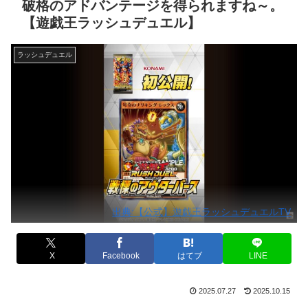
破格のアドバンテージを得られますね～。
【遊戯王ラッシュデュエル】
ラッシュデュエル
出典:【公式】遊戯王ラッシュデュエルTV
X
Facebook
はてブ
LINE
2025.07.27
2025.10.15