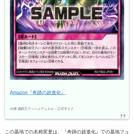
Amazon『奇跡の超進化』
出典:遊戯王ラッシュデュエル – 公式サイト
この墓地での名称変更は、『奇跡の超進化』での墓地フュ