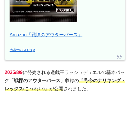
Amazon「戦慄のアウターバース」
出典:YU-GI-OH.jp
2025/8/9
に発売される遊戯王ラッシュデュエルの基本パッ
ク「
戦慄のアウターバース
」収録の
『
号令のナリキング・
レックス
(ごうれい)』が公開
されました。