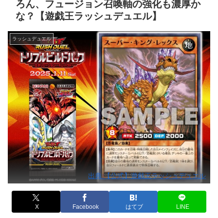
ろん、フュージョン召喚軸の強化も濃厚か
な？【遊戯王ラッシュデュエル】
ラッシュデュエル
出典:【公式】遊戯王ラッシュデュエル
X
Facebook
はてブ
LINE