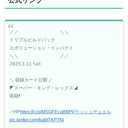
公式リンク
／／ ＼＼
トリプルビルドパック
エボリューション・インパクト
＼＼ ／／
𝟚𝟘𝟚𝟝.𝟙.𝟙𝟙 𝕊𝕒𝕥
＼ 収録カード公開 ／
◤スーパー・キング・レックス◢
収録❗️
✅HP
https://t.co/MSGFEcaBBP
#ラッシュデュエル
pic.twitter.com/kabtTKP7Nj