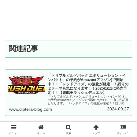
関連記事
「トリプルビルドパック エボリューション・イ
ンパクト」の予約がAmazon(アマゾン)で開始
中！！「レッドアイズ」の強化が確定！！残りの
２テーマも気になります！！2025/1/11に発売予
定！！【遊戯王ラッシュデュエル】
「トリプルビルドパック エボリューション・インパクト」
の予約がAmazon(アマゾン)で開始中なので、共有した記事
となります。「レッドアイズ」の強化が確定！！残りの２
テーマも気になります！！2025/1/11に発売予定！！【遊
2024.09.27
www.diptera-blog.com
戯王ラッシュデュエル】
『二頭を持つキング・レックス』が「トリプルビ
メニュー
ホーム
検索
トップ
サイドバー
ルドパック エボリューション・インパクト」に