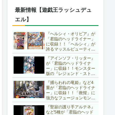
したが、後攻向けとは言え
無効化範囲の広がった『墓
最新情報【遊戯王ラッシュデュ
穴の指名者』はめちゃくち
ゃ強力ですね！？【遊戯王
エル】
OCG】
『ヘルシィ・オリビア』が
「君臨のヘッドライナー」
に収録！！「ヘルシィ」が
誇るマッスルビューティー
の詳細が判明！！優秀なリ
『アインソフ・リッター』
チュアル魔法『健康ズハ
が「君臨のヘッドライナ
イ！』をサルベージできる
ー」に収録！！モンスター
サポーターでしたか～。
版の『レジェンド・ストラ
【遊戯王ラッシュデュエ
イク』とも言える強力な蘇
ル】
『捕らわれの竜姫』など4
生効果持ち！！そのステー
重が「君臨のヘッドライナ
タスから、「救惺」との相
ー」に収録！！「救惺」に
性も抜群に良いですね～。
強力なフュージョンモンス
【遊戯王ラッシュデュエ
ターとサポーターが登
ル】
『聖寂の護り手アルテネ』
場！！性能の高さはもちろ
など5種が「君臨のヘッド
ん、イラストから推察され