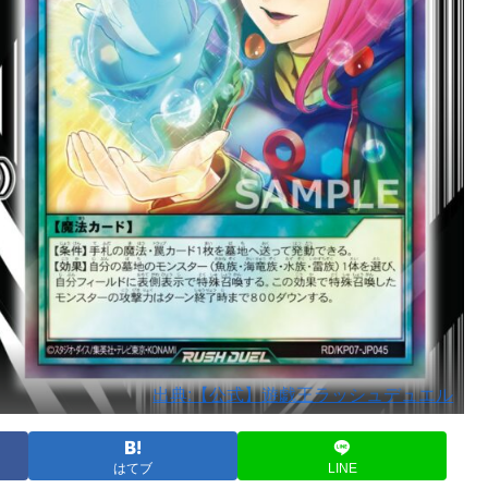
出典:【公式】遊戯王ラッシュデュエル
はてブ
LINE