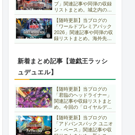
ブ」関連記事や同弾の収録
た、「ドミナス」などの豪
リストまとめ。城之内のカ
華再録にも注目ですね～。
ードたちが『時の黒魔術
【遊戯王OCG】
【随時更新】当ブログの
師』関連となってリメイ
「ワールドプレミアパック
ク！！さらに、「Ｄ－ＨＥ
2026」関連記事や同弾の収
ＲＯ」の『幽獄の時計塔』
録リストまとめ。海外先行
も待望のリメイクです！！
カードが例年より早く来
【遊戯王OCG】
日！！ゴースト骨塚をイメ
ージした『リビングデッド
新着まとめ記事【遊戯王ラッシ
の呼び声』関連に注目が集
まっていますね～。【遊戯
ュデュエル】
王OCG】
【随時更新】当ブログの
「君臨のヘッドライナー」
関連記事や収録リストまと
め。今回の「ロイヤルデモ
ンズ」は相手モンスターを
【随時更新】当ブログの
リリース！！また、新テー
「アドバンスパック ユニオ
マとして「救惺」、「ヘル
ン・ベース」関連記事や収
シィ」、「ゴエゴエ」も登