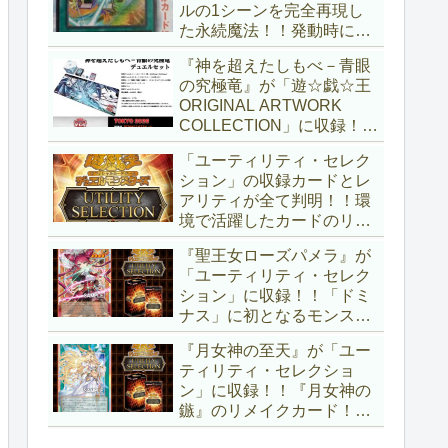
ルの1シーンを完全再現し
た永続魔法！！発動時に無
差別にモンスターを裏返す
『神を超えたしもべ－青眼
効果も、なかなかの影響力
の究極竜』が「遊☆戯☆王
ですね～。「Ｖジャンプ
ORIGINAL ARTWORK
(2026年10月号)」付属カー
COLLECTION」に収録！！
ド。【遊戯王OCG】
3回の攻撃と除去、強固な
「ユーティリティ・セレク
耐性と、正しく『強靭！無
ション」の収録カードとレ
敵！最強！』な「ブルーア
アリティが全て判明！！環
イズ」が登場です！！【遊
境で活躍したカードのリメ
戯王OCG】
イクが多数収録！！調整版
『聖王女ローズパメラ』が
『墓穴の指名者』や「ドミ
「ユーティリティ・セレク
ナス」の少女のカード化な
ション」に収録！！「ドミ
ど、注目要素が満載ですね
ナス」に初となるモンスタ
～。【遊戯王OCG】
ーが登場！！『聖王の粉
『月女神の至天』が「ユー
砕』や『列王詩篇』に描か
ティリティ・セレクショ
れていた少女で、実際にこ
ン」に収録！！『月女神の
の2種を強力にサポートし
鏃』のリメイクカード！！
ていますね！！【遊戯王
選出傾向が読めなくなりま
OCG】