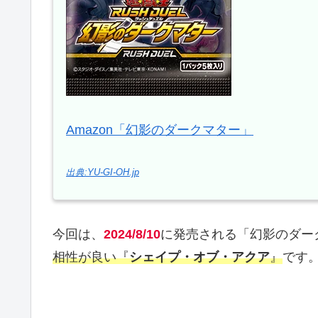
Amazon「幻影のダークマター」
出典:YU-GI-OH.jp
今回は、
2024/8/10
に発売される「幻影のダー
相性が良い『
シェイプ・オブ・アクア
』
です