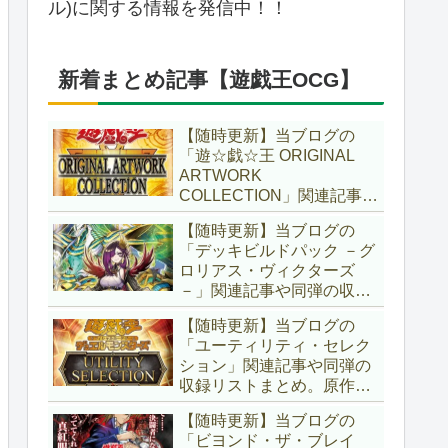
ル)に関する情報を発信中！！
新着まとめ記事【遊戯王OCG】
【随時更新】当ブログの
「遊☆戯☆王 ORIGINAL
ARTWORK
COLLECTION」関連記事や
同弾の収録リストまとめ。
【随時更新】当ブログの
マンガスタイルとオーバー
「デッキビルドパック －グ
フレームに焦点を当てた新
ロリアス・ヴィクターズ
商品！！また、原作のモン
－」関連記事や同弾の収録
スターもリメイクされてい
リストまとめ。効果を持た
ます！！【遊戯王OCG】
【随時更新】当ブログの
ない古のモンスターを使役
「ユーティリティ・セレク
する儀式テーマ「セネト」
ション」関連記事や同弾の
に加え、「レイズ・ムー
収録リストまとめ。原作の
ン」や「異解△」も登
名シーンや懐かしの人気モ
場！！【遊戯王OCG】
【随時更新】当ブログの
ンスターをイメージした新
「ビヨンド・ザ・ブレイ
規カードが多数登場！！ま