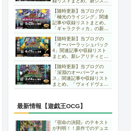
録リストまとめ。新システ
場です！！【遊戯王ラッシ
ム「ユニオンフュージョ
ュデュエル】
【随時更新】当ブログの
ン」の登場により、ようや
「極光のライジング」関連
く原作さながらの「ＸＹ
記事や収録リストまとめ。
Ｚ」が使用可能となりまし
「ギャラクティカ」の新た
た！！【遊戯王ラッシュデ
なフュージョンモンスター
ュエル】
【随時更新】当ブログの
やイラスト違い、「報道」
「オーバーラッシュパック
の強化に加え、幻竜族の新
4」関連記事や収録リスト
テーマ「纏竜」も登場で
まとめ。新レアリティとし
す！！【遊戯王ラッシュデ
てフルオーバーラッシュレ
ュエル】
【随時更新】当ブログの
ア仕様が初登場！！そし
「深淵のオーバーフォー
て、OCGの大人気テーマ
ス」関連記事や収録リスト
「霊使い」も同時に実装さ
まとめ。「ヴォイドヴェル
れています！！【遊戯王ラ
グ」や「夢中」、「ラ
ッシュデュエル】
ヴ」、「いとをかし」、
「コスモス姫」などの人気
最新情報【遊戯王OCG】
テーマ強化に加え、「冥
跡」もテーマ化です！！
【遊戯王ラッシュデュエ
『宿命の決闘』のテキスト
ル】
が判明！！原作でのデュエ