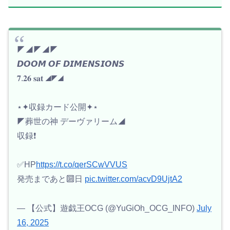
◤◢◤◢◤
𝘿𝙊𝙊𝙈 𝙊𝙁 𝘿𝙄𝙈𝙀𝙉𝙎𝙄𝙊𝙉𝙎
𝟕.𝟐𝟔 𝐬𝐚𝐭 ◢◤◢
⋆✦収録カード公開✦⋆
◤葬世の神 デーヴァリーム◢
収録❗️
✅HP
https://t.co/qerSCwVVUS
発売まであと🔟日
pic.twitter.com/acvD9UjtA2
— 【公式】遊戯王OCG (@YuGiOh_OCG_INFO)
July
16, 2025