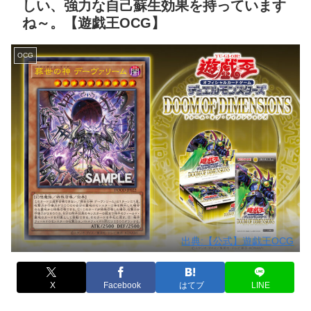
しい、強力な自己蘇生効果を持っています
ね～。【遊戯王OCG】
OCG
出典:【公式】遊戯王OCG
X
Facebook
はてブ
LINE