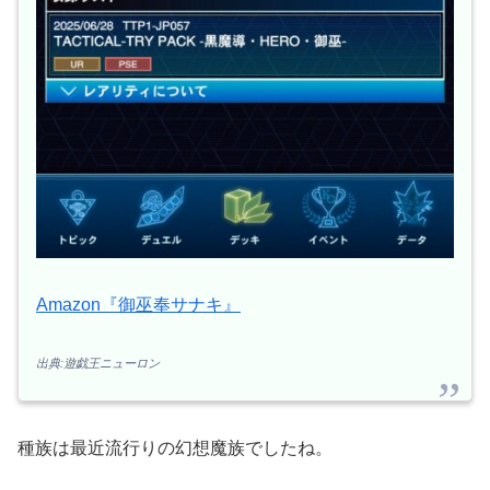
Amazon『御巫奉サナキ』
出典:遊戯王ニューロン
種族は最近流行りの幻想魔族でしたね。