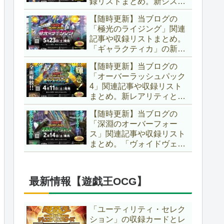
録リストまとめ。新システ
場です！！【遊戯王ラッシ
ム「ユニオンフュージョ
ュデュエル】
【随時更新】当ブログの
ン」の登場により、ようや
「極光のライジング」関連
く原作さながらの「ＸＹ
記事や収録リストまとめ。
Ｚ」が使用可能となりまし
「ギャラクティカ」の新た
た！！【遊戯王ラッシュデ
なフュージョンモンスター
ュエル】
【随時更新】当ブログの
やイラスト違い、「報道」
「オーバーラッシュパック
の強化に加え、幻竜族の新
4」関連記事や収録リスト
テーマ「纏竜」も登場で
まとめ。新レアリティとし
す！！【遊戯王ラッシュデ
てフルオーバーラッシュレ
ュエル】
【随時更新】当ブログの
ア仕様が初登場！！そし
「深淵のオーバーフォー
て、OCGの大人気テーマ
ス」関連記事や収録リスト
「霊使い」も同時に実装さ
まとめ。「ヴォイドヴェル
れています！！【遊戯王ラ
グ」や「夢中」、「ラ
ッシュデュエル】
ヴ」、「いとをかし」、
「コスモス姫」などの人気
最新情報【遊戯王OCG】
テーマ強化に加え、「冥
跡」もテーマ化です！！
【遊戯王ラッシュデュエ
「ユーティリティ・セレク
ル】
ション」の収録カードとレ