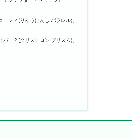
・アンチマター・ドラゴン』
ーンＰ(りゅうけんし パラレル)』
バーＰ(クリストロン プリズム)』