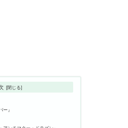
次
バー』