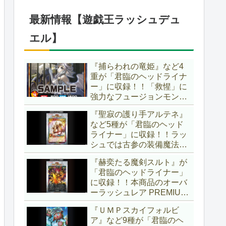
ブースター」の第2弾！！
今回は前回以上に個性派揃
最新情報【遊戯王ラッシュデュ
いとなりましたね～。【遊
戯王OCG】
エル】
『捕らわれの竜姫』など4
重が「君臨のヘッドライナ
ー」に収録！！「救惺」に
強力なフュージョンモンス
ターとサポーターが登
『聖寂の護り手アルテネ』
場！！性能の高さはもちろ
など5種が「君臨のヘッド
ん、イラストから推察され
ライナー」に収録！！ラッ
る背景ストーリーも興味深
シュでは古参の装備魔法
い……。【遊戯王ラッシュ
『アルテネの加護』がテー
デュエル】
『赫奕たる魔剣スルト』が
マ化！！3種のユニオンが
「君臨のヘッドライナー」
存在し、天使族では汎用的
に収録！！本商品のオーバ
なサポーターとなります
ーラッシュレア PREMIUM
ね！！【遊戯王ラッシュデ
BLACK Ver.枠！！初の下級
ュエル】
『ＵＭＰスカイフォルビ
モンスターで、「ヘルシ
ア』など9種が「君臨のヘ
ィ」と相性抜群なバウンス