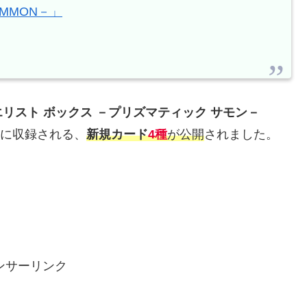
SUMMON－」
リスト ボックス －プリズマティック サモン－
N－)」に収録される、
新規カード
4種
が公開
されました。
ンサーリンク