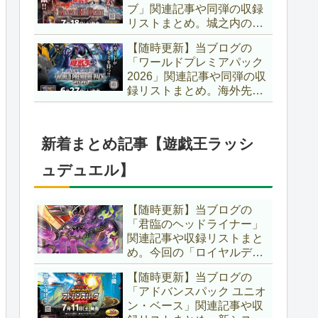
ブ」関連記事や同弾の収録
た、「ドミナス」などの豪
リストまとめ。城之内のカ
華再録にも注目ですね～。
ードたちが『時の黒魔術
【遊戯王OCG】
【随時更新】当ブログの
師』関連となってリメイ
「ワールドプレミアパック
ク！！さらに、「Ｄ－ＨＥ
2026」関連記事や同弾の収
ＲＯ」の『幽獄の時計塔』
録リストまとめ。海外先行
も待望のリメイクです！！
カードが例年より早く来
【遊戯王OCG】
日！！ゴースト骨塚をイメ
ージした『リビングデッド
新着まとめ記事【遊戯王ラッシ
の呼び声』関連に注目が集
まっていますね～。【遊戯
ュデュエル】
王OCG】
【随時更新】当ブログの
「君臨のヘッドライナー」
関連記事や収録リストまと
め。今回の「ロイヤルデモ
ンズ」は相手モンスターを
【随時更新】当ブログの
リリース！！また、新テー
「アドバンスパック ユニオ
マとして「救惺」、「ヘル
ン・ベース」関連記事や収
シィ」、「ゴエゴエ」も登