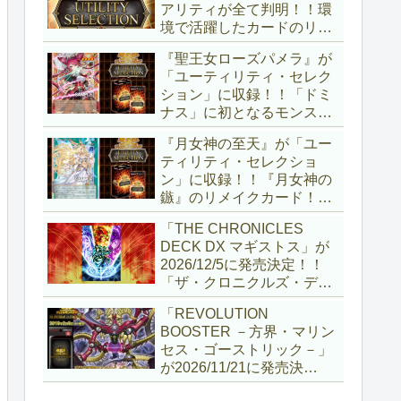
アリティが全て判明！！環
境で活躍したカードのリメ
イクが多数収録！！調整版
『聖王女ローズパメラ』が
『墓穴の指名者』や「ドミ
「ユーティリティ・セレク
ナス」の少女のカード化な
ション」に収録！！「ドミ
ど、注目要素が満載ですね
ナス」に初となるモンスタ
～。【遊戯王OCG】
ーが登場！！『聖王の粉
『月女神の至天』が「ユー
砕』や『列王詩篇』に描か
ティリティ・セレクショ
れていた少女で、実際にこ
ン」に収録！！『月女神の
の2種を強力にサポートし
鏃』のリメイクカード！！
ていますね！！【遊戯王
選出傾向が読めなくなりま
OCG】
「THE CHRONICLES
したが、後攻向けとは言え
DECK DX マギストス」が
無効化範囲の広がった『墓
2026/12/5に発売決定！！
穴の指名者』はめちゃくち
「ザ・クロニクルズ・デッ
ゃ強力ですね！？【遊戯王
キ」がリニューアル！！第
OCG】
「REVOLUTION
1弾は「マギストス」と
BOOSTER －方界・マリン
「エンディミオン」が選出
セス・ゴーストリック－」
されています！！【遊戯王
が2026/11/21に発売決
OCG】
定！！「レボリューション