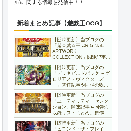
ル)に関する情報を発信中！！
新着まとめ記事【遊戯王OCG】
【随時更新】当ブログの
「遊☆戯☆王 ORIGINAL
ARTWORK
COLLECTION」関連記事や
同弾の収録リストまとめ。
【随時更新】当ブログの
マンガスタイルとオーバー
「デッキビルドパック －グ
フレームに焦点を当てた新
ロリアス・ヴィクターズ
商品！！また、原作のモン
－」関連記事や同弾の収録
スターもリメイクされてい
リストまとめ。効果を持た
ます！！【遊戯王OCG】
【随時更新】当ブログの
ない古のモンスターを使役
「ユーティリティ・セレク
する儀式テーマ「セネト」
ション」関連記事や同弾の
に加え、「レイズ・ムー
収録リストまとめ。原作の
ン」や「異解△」も登
名シーンや懐かしの人気モ
場！！【遊戯王OCG】
【随時更新】当ブログの
ンスターをイメージした新
「ビヨンド・ザ・ブレイ
規カードが多数登場！！ま