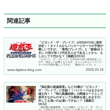
関連記事
「ビヨンド・ザ・ブレイブ」が2026/7/18に発売
決定！！タイトルからパッケージテーマの予想が
難しいですが、「勇気(ブレイブ)」と「遊城(ゆう
き)」の音が近く2代目主人公であることから、も
しかして十代かな？【遊戯王OCG】
「ビヨンド・ザ・ブレイブ」が2026/7/18に発売決定した
ので、紹介した記事となります。タイトルからパッケージ
テーマの予想が難しいですが、「勇気(ブレイブ)」と「遊
城(ゆうき)」の音が近く2代目主人公であることから、もし
2026.03.16
www.diptera-blog.com
かして十代かな？【遊戯王OCG】
『真紅眼の超越黒竜』など10種が「ビヨンド・
ザ・ブレイブ」に収録！！パッケージはまさかの
城之内！！『時の黒魔術師』の関連カードとして
原作さながらのギャンブル戦術を楽しめますが、
外しても強いのは凄いですね！？【遊戯王
OCG】
『真紅眼の超越黒竜』など10種が「ビヨンド・ザ・ブレイ
ブ」に収録されるので、紹介した記事となります。パッケ