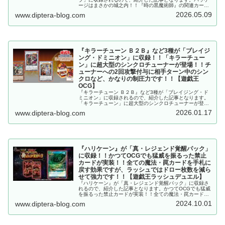
ージはまさかの城之内！！『時の黒魔術師』の関連カード
として原作さながらのギャンブル戦術を楽しめますが、外
2026.05.09
www.diptera-blog.com
しても強いのは凄いですね！？【遊戯王OCG】
『キラーチューン Ｂ２Ｂ』など3種が「ブレイジ
ング・ドミニオン」に収録！！「キラーチュー
ン」に超大型のシンクロチューナーが登場！！チ
ューナーへの2回攻撃付与に相手ターン中のシン
クロなど、かなりの制圧力です！！【遊戯王
OCG】
『キラーチューン Ｂ２Ｂ』など3種が「ブレイジング・ド
ミニオン」に収録されるので、紹介した記事となります。
「キラーチューン」に超大型のシンクロチューナーが登
場！！チューナーへの2回攻撃付与に相手ターン中のシン
2026.01.17
www.diptera-blog.com
クロなど、かなりの制圧力です！！【遊戯王OCG】
『ハリケーン』が「真・レジェンド覚醒パック」
に収録！！かつてOCGでも猛威を振るった禁止
カードが実装！！全ての魔法・罠カードを手札に
戻す効果ですが、ラッシュではドロー枚数を減ら
せて強力です！！【遊戯王ラッシュデュエル】
『ハリケーン』が「真・レジェンド覚醒パック」に収録さ
れるので、紹介した記事となります。かつてOCGでも猛威
を振るった禁止カードが実装！！全ての魔法・罠カードを
手札に戻す効果ですが、ラッシュではドロー枚数を減らせ
2024.10.01
www.diptera-blog.com
て強力です！！【遊戯王ラッシュデュエル】