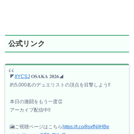
公式リンク
◤
#YCSJ
𝐎𝐒𝐀𝐊𝐀 𝟐𝟎𝟐𝟔◢
約5,000名のデュエリストの頂点を目撃しよう‼️
本日の激闘をもう一度👏
アーカイブ配信中‼️
🎦ご視聴ページはこちら
https://t.co/8sxfNiIHBe