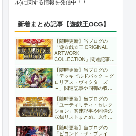
ル)に関する情報を発信中！！
新着まとめ記事【遊戯王OCG】
【随時更新】当ブログの
「遊☆戯☆王 ORIGINAL
ARTWORK
COLLECTION」関連記事や
同弾の収録リストまとめ。
【随時更新】当ブログの
マンガスタイルとオーバー
「デッキビルドパック －グ
フレームに焦点を当てた新
ロリアス・ヴィクターズ
商品！！また、原作のモン
－」関連記事や同弾の収録
スターもリメイクされてい
リストまとめ。効果を持た
ます！！【遊戯王OCG】
【随時更新】当ブログの
ない古のモンスターを使役
「ユーティリティ・セレク
する儀式テーマ「セネト」
ション」関連記事や同弾の
に加え、「レイズ・ムー
収録リストまとめ。原作の
ン」や「異解△」も登
名シーンや懐かしの人気モ
場！！【遊戯王OCG】
【随時更新】当ブログの
ンスターをイメージした新
「ビヨンド・ザ・ブレイ
規カードが多数登場！！ま