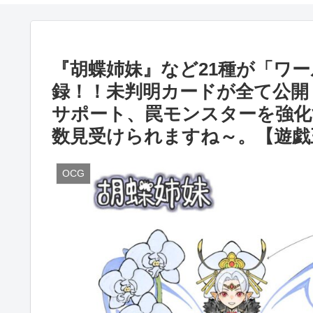
『胡蝶姉妹』など21種が「ワー
録！！未判明カードが全て公開
サポート、罠モンスターを強化
数見受けられますね～。【遊戯
OCG