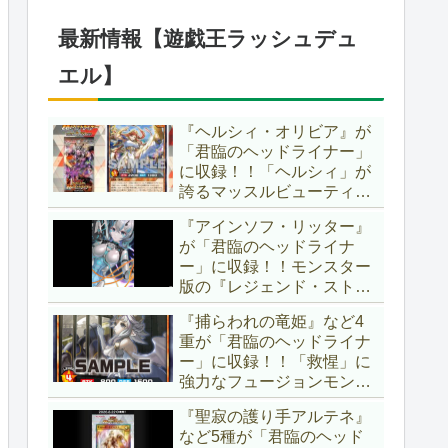
したが、後攻向けとは言え
無効化範囲の広がった『墓
最新情報【遊戯王ラッシュデュ
穴の指名者』はめちゃくち
ゃ強力ですね！？【遊戯王
エル】
OCG】
『ヘルシィ・オリビア』が
「君臨のヘッドライナー」
に収録！！「ヘルシィ」が
誇るマッスルビューティー
の詳細が判明！！優秀なリ
『アインソフ・リッター』
チュアル魔法『健康ズハ
が「君臨のヘッドライナ
イ！』をサルベージできる
ー」に収録！！モンスター
サポーターでしたか～。
版の『レジェンド・ストラ
【遊戯王ラッシュデュエ
イク』とも言える強力な蘇
ル】
『捕らわれの竜姫』など4
生効果持ち！！そのステー
重が「君臨のヘッドライナ
タスから、「救惺」との相
ー」に収録！！「救惺」に
性も抜群に良いですね～。
強力なフュージョンモンス
【遊戯王ラッシュデュエ
ターとサポーターが登
ル】
『聖寂の護り手アルテネ』
場！！性能の高さはもちろ
など5種が「君臨のヘッド
ん、イラストから推察され