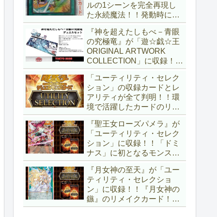
ルの1シーンを完全再現し
た永続魔法！！発動時に無
差別にモンスターを裏返す
『神を超えたしもべ－青眼
効果も、なかなかの影響力
の究極竜』が「遊☆戯☆王
ですね～。「Ｖジャンプ
ORIGINAL ARTWORK
(2026年10月号)」付属カー
COLLECTION」に収録！！
ド。【遊戯王OCG】
3回の攻撃と除去、強固な
「ユーティリティ・セレク
耐性と、正しく『強靭！無
ション」の収録カードとレ
敵！最強！』な「ブルーア
アリティが全て判明！！環
イズ」が登場です！！【遊
境で活躍したカードのリメ
戯王OCG】
イクが多数収録！！調整版
『聖王女ローズパメラ』が
『墓穴の指名者』や「ドミ
「ユーティリティ・セレク
ナス」の少女のカード化な
ション」に収録！！「ドミ
ど、注目要素が満載ですね
ナス」に初となるモンスタ
～。【遊戯王OCG】
ーが登場！！『聖王の粉
『月女神の至天』が「ユー
砕』や『列王詩篇』に描か
ティリティ・セレクショ
れていた少女で、実際にこ
ン」に収録！！『月女神の
の2種を強力にサポートし
鏃』のリメイクカード！！
ていますね！！【遊戯王
選出傾向が読めなくなりま
OCG】