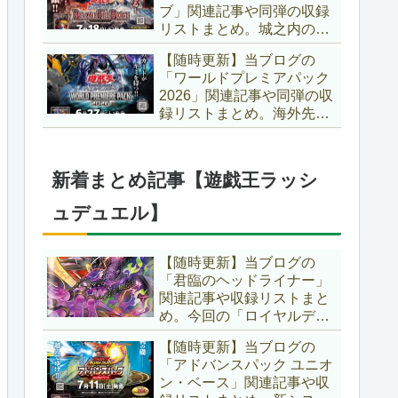
ブ」関連記事や同弾の収録
た、「ドミナス」などの豪
リストまとめ。城之内のカ
華再録にも注目ですね～。
ードたちが『時の黒魔術
【遊戯王OCG】
【随時更新】当ブログの
師』関連となってリメイ
「ワールドプレミアパック
ク！！さらに、「Ｄ－ＨＥ
2026」関連記事や同弾の収
ＲＯ」の『幽獄の時計塔』
録リストまとめ。海外先行
も待望のリメイクです！！
カードが例年より早く来
【遊戯王OCG】
日！！ゴースト骨塚をイメ
ージした『リビングデッド
新着まとめ記事【遊戯王ラッシ
の呼び声』関連に注目が集
まっていますね～。【遊戯
ュデュエル】
王OCG】
【随時更新】当ブログの
「君臨のヘッドライナー」
関連記事や収録リストまと
め。今回の「ロイヤルデモ
ンズ」は相手モンスターを
【随時更新】当ブログの
リリース！！また、新テー
「アドバンスパック ユニオ
マとして「救惺」、「ヘル
ン・ベース」関連記事や収
シィ」、「ゴエゴエ」も登