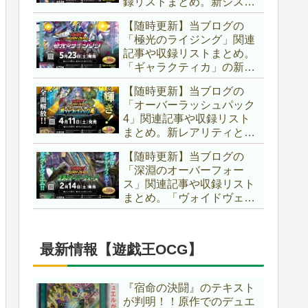
録リストまとめ。新システ
場です！！【遊戯王ラッシ
ム「ユニオンフュージョ
ュデュエル】
【随時更新】当ブログの
ン」の登場により、ようや
「極光のライジング」関連
く原作さながらの「ＸＹ
記事や収録リストまとめ。
Ｚ」が使用可能となりまし
「ギャラクティカ」の新た
た！！【遊戯王ラッシュデ
なフュージョンモンスター
ュエル】
【随時更新】当ブログの
やイラスト違い、「報道」
「オーバーラッシュパック
の強化に加え、幻竜族の新
4」関連記事や収録リスト
テーマ「纏竜」も登場で
まとめ。新レアリティとし
す！！【遊戯王ラッシュデ
てフルオーバーラッシュレ
ュエル】
【随時更新】当ブログの
ア仕様が初登場！！そし
「深淵のオーバーフォー
て、OCGの大人気テーマ
ス」関連記事や収録リスト
「霊使い」も同時に実装さ
まとめ。「ヴォイドヴェル
れています！！【遊戯王ラ
グ」や「夢中」、「ラ
ッシュデュエル】
ヴ」、「いとをかし」、
「コスモス姫」などの人気
最新情報【遊戯王OCG】
テーマ強化に加え、「冥
跡」もテーマ化です！！
【遊戯王ラッシュデュエ
『宿命の決闘』のテキスト
ル】
が判明！！原作でのデュエ