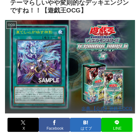
テーマらしいやや変則的なデッキエンジン
ですね！！【遊戯王OCG】
OCG
出典:【公式】遊戯王OCG
X
Facebook
はてブ
LINE