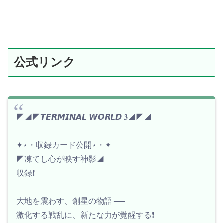
公式リンク
◤◢◤𝙏𝙀𝙍𝙈𝙄𝙉𝘼𝙇 𝙒𝙊𝙍𝙇𝘿 𝟑◢◤◢
✦⋆・収録カード公開⋆・✦
◤凍てし心が映す神影◢
収録❗️
大地を震わす、創星の物語 ──
激化する戦乱に、新たな力が覚醒する❗️