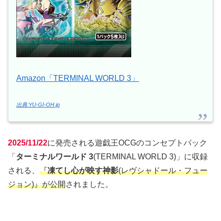
Amazon「TERMINAL WORLD 3」
出典:YU-GI-OH.jp
2025/11/22
に発売される遊戯王OCGのコンセプトパック
「
ターミナルワールド 3
(TERMINAL WORLD 3)」に収録
される、
『
凍てし心が映す神影
(レヴシャドール・フュー
ジョン)』が公開
されました。