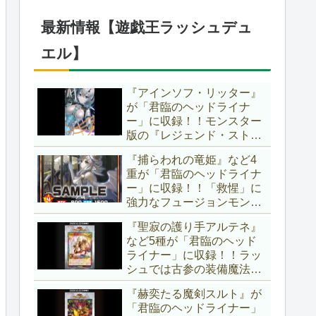
1弾は「マギストス」と
「エンディミオン」が選出
最新情報【遊戯王ラッシュデュ
されています！！【遊戯王
OCG】
エル】
『アインソフ・リッター』
が「君臨のヘッドライナ
ー」に収録！！モンスター
版の『レジェンド・ストラ
イク』とも言える強力な蘇
『捕らわれの竜姫』など4
生効果持ち！！そのステー
重が「君臨のヘッドライナ
タスから、「救惺」との相
ー」に収録！！「救惺」に
性も抜群に良いですね～。
強力なフュージョンモンス
【遊戯王ラッシュデュエ
ターとサポーターが登
ル】
『聖寂の護り手アルテネ』
場！！性能の高さはもちろ
など5種が「君臨のヘッド
ん、イラストから推察され
ライナー」に収録！！ラッ
る背景ストーリーも興味深
シュでは古参の装備魔法
い……。【遊戯王ラッシュ
『アルテネの加護』がテー
デュエル】
『赫奕たる魔剣スルト』が
マ化！！3種のユニオンが
「君臨のヘッドライナー」
存在し、天使族では汎用的