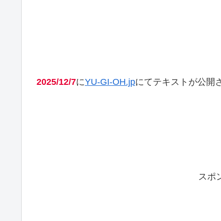
2025/12/7
に
YU-GI-OH.jp
にてテキストが公開
スポ