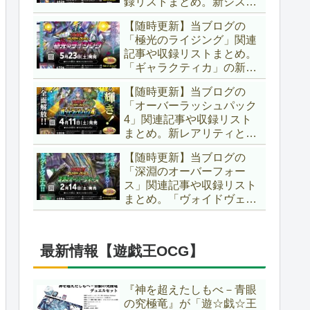
録リストまとめ。新システ
場です！！【遊戯王ラッシ
ム「ユニオンフュージョ
ュデュエル】
【随時更新】当ブログの
ン」の登場により、ようや
「極光のライジング」関連
く原作さながらの「ＸＹ
記事や収録リストまとめ。
Ｚ」が使用可能となりまし
「ギャラクティカ」の新た
た！！【遊戯王ラッシュデ
なフュージョンモンスター
ュエル】
【随時更新】当ブログの
やイラスト違い、「報道」
「オーバーラッシュパック
の強化に加え、幻竜族の新
4」関連記事や収録リスト
テーマ「纏竜」も登場で
まとめ。新レアリティとし
す！！【遊戯王ラッシュデ
てフルオーバーラッシュレ
ュエル】
【随時更新】当ブログの
ア仕様が初登場！！そし
「深淵のオーバーフォー
て、OCGの大人気テーマ
ス」関連記事や収録リスト
「霊使い」も同時に実装さ
まとめ。「ヴォイドヴェル
れています！！【遊戯王ラ
グ」や「夢中」、「ラ
ッシュデュエル】
ヴ」、「いとをかし」、
「コスモス姫」などの人気
最新情報【遊戯王OCG】
テーマ強化に加え、「冥
跡」もテーマ化です！！
【遊戯王ラッシュデュエ
『神を超えたしもべ－青眼
ル】
の究極竜』が「遊☆戯☆王