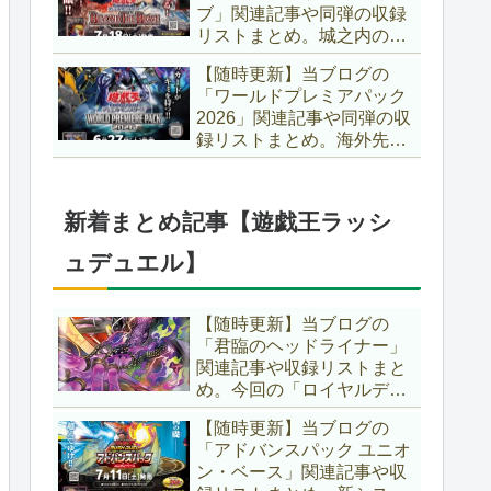
ブ」関連記事や同弾の収録
た、「ドミナス」などの豪
リストまとめ。城之内のカ
華再録にも注目ですね～。
ードたちが『時の黒魔術
【遊戯王OCG】
【随時更新】当ブログの
師』関連となってリメイ
「ワールドプレミアパック
ク！！さらに、「Ｄ－ＨＥ
2026」関連記事や同弾の収
ＲＯ」の『幽獄の時計塔』
録リストまとめ。海外先行
も待望のリメイクです！！
カードが例年より早く来
【遊戯王OCG】
日！！ゴースト骨塚をイメ
ージした『リビングデッド
新着まとめ記事【遊戯王ラッシ
の呼び声』関連に注目が集
まっていますね～。【遊戯
ュデュエル】
王OCG】
【随時更新】当ブログの
「君臨のヘッドライナー」
関連記事や収録リストまと
め。今回の「ロイヤルデモ
ンズ」は相手モンスターを
【随時更新】当ブログの
リリース！！また、新テー
「アドバンスパック ユニオ
マとして「救惺」、「ヘル
ン・ベース」関連記事や収
シィ」、「ゴエゴエ」も登