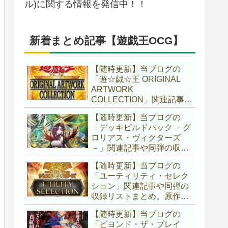
ル)に関する情報を発信中！！
新着まとめ記事【遊戯王OCG】
【随時更新】当ブログの
「遊☆戯☆王 ORIGINAL
ARTWORK
COLLECTION」関連記事や
同弾の収録リストまとめ。
【随時更新】当ブログの
マンガスタイルとオーバー
「デッキビルドパック －グ
フレームに焦点を当てた新
ロリアス・ヴィクターズ
商品！！また、原作のモン
－」関連記事や同弾の収録
スターもリメイクされてい
リストまとめ。効果を持た
ます！！【遊戯王OCG】
【随時更新】当ブログの
ない古のモンスターを使役
「ユーティリティ・セレク
する儀式テーマ「セネト」
ション」関連記事や同弾の
に加え、「レイズ・ムー
収録リストまとめ。原作の
ン」や「異解△」も登
名シーンや懐かしの人気モ
場！！【遊戯王OCG】
【随時更新】当ブログの
ンスターをイメージした新
「ビヨンド・ザ・ブレイ
規カードが多数登場！！ま