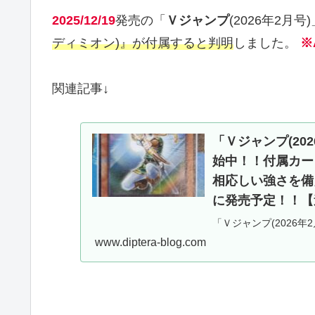
2025/12/19
発売の「
Ｖジャンプ
(2026年2月号
ディミオン)』が付属すると判明
しました。
※
関連記事↓
「Ｖジャンプ(202
始中！！付属カー
相応しい強さを備え
に発売予定！！【
「Ｖジャンプ(2026年
した記事となります。
www.diptera-blog.com
しい強さを備えた「エン
王OCG】