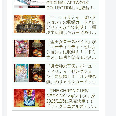
ORIGINAL ARTWORK
COLLECTION」に収録！！
3回の攻撃と除去、強固な
「ユーティリティ・セレク
耐性と、正しく『強靭！無
ション」の収録カードとレ
敵！最強！』な「ブルーア
アリティが全て判明！！環
イズ」が登場です！！【遊
境で活躍したカードのリメ
戯王OCG】
イクが多数収録！！調整版
『聖王女ローズパメラ』が
『墓穴の指名者』や「ドミ
「ユーティリティ・セレク
ナス」の少女のカード化な
ション」に収録！！「ドミ
ど、注目要素が満載ですね
ナス」に初となるモンスタ
～。【遊戯王OCG】
ーが登場！！『聖王の粉
『月女神の至天』が「ユー
砕』や『列王詩篇』に描か
ティリティ・セレクショ
れていた少女で、実際にこ
ン」に収録！！『月女神の
の2種を強力にサポートし
鏃』のリメイクカード！！
ていますね！！【遊戯王
選出傾向が読めなくなりま
OCG】
「THE CHRONICLES
したが、後攻向けとは言え
DECK DX マギストス」が
無効化範囲の広がった『墓
2026/12/5に発売決定！！
穴の指名者』はめちゃくち
「ザ・クロニクルズ・デッ
ゃ強力ですね！？【遊戯王
キ」がリニューアル！！第
OCG】