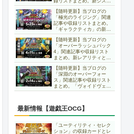
録リストまとめ。新システ
場です！！【遊戯王ラッシ
ム「ユニオンフュージョ
ュデュエル】
【随時更新】当ブログの
ン」の登場により、ようや
「極光のライジング」関連
く原作さながらの「ＸＹ
記事や収録リストまとめ。
Ｚ」が使用可能となりまし
「ギャラクティカ」の新た
た！！【遊戯王ラッシュデ
なフュージョンモンスター
ュエル】
【随時更新】当ブログの
やイラスト違い、「報道」
「オーバーラッシュパック
の強化に加え、幻竜族の新
4」関連記事や収録リスト
テーマ「纏竜」も登場で
まとめ。新レアリティとし
す！！【遊戯王ラッシュデ
てフルオーバーラッシュレ
ュエル】
【随時更新】当ブログの
ア仕様が初登場！！そし
「深淵のオーバーフォー
て、OCGの大人気テーマ
ス」関連記事や収録リスト
「霊使い」も同時に実装さ
まとめ。「ヴォイドヴェル
れています！！【遊戯王ラ
グ」や「夢中」、「ラ
ッシュデュエル】
ヴ」、「いとをかし」、
「コスモス姫」などの人気
最新情報【遊戯王OCG】
テーマ強化に加え、「冥
跡」もテーマ化です！！
【遊戯王ラッシュデュエ
「ユーティリティ・セレク
ル】
ション」の収録カードとレ