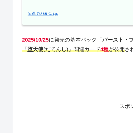
出典:YU-GI-OH.jp
2025/10/25
に発売の基本パック「
バースト・
「
堕天使
(だてんし)」関連カード
4種
が公開
さ
スポ