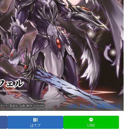
出典:【公式】遊戯王OCG
はてブ
LINE