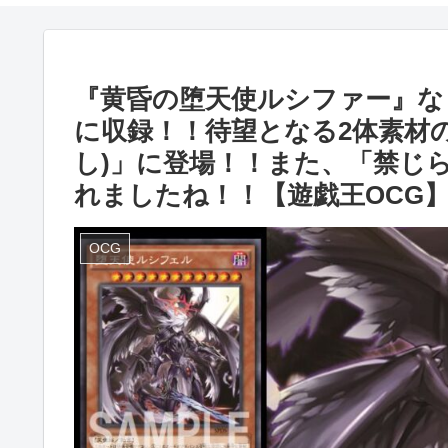
『黄昏の堕天使ルシファー』な
に収録！！待望となる2体素材
し)」に登場！！また、「禁じ
れましたね！！【遊戯王OCG
OCG