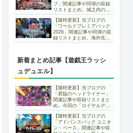
ブ」関連記事や同弾の収録
た、「ドミナス」などの豪
リストまとめ。城之内のカ
華再録にも注目ですね～。
ードたちが『時の黒魔術
【遊戯王OCG】
【随時更新】当ブログの
師』関連となってリメイ
「ワールドプレミアパック
ク！！さらに、「Ｄ－ＨＥ
2026」関連記事や同弾の収
ＲＯ」の『幽獄の時計塔』
録リストまとめ。海外先行
も待望のリメイクです！！
カードが例年より早く来
【遊戯王OCG】
日！！ゴースト骨塚をイメ
ージした『リビングデッド
新着まとめ記事【遊戯王ラッシ
の呼び声』関連に注目が集
まっていますね～。【遊戯
ュデュエル】
王OCG】
【随時更新】当ブログの
「君臨のヘッドライナー」
関連記事や収録リストまと
め。今回の「ロイヤルデモ
ンズ」は相手モンスターを
【随時更新】当ブログの
リリース！！また、新テー
「アドバンスパック ユニオ
マとして「救惺」、「ヘル
ン・ベース」関連記事や収
シィ」、「ゴエゴエ」も登