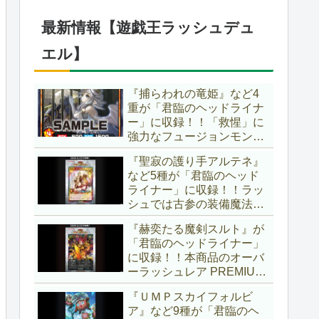
ブースター」の第2弾！！
今回は前回以上に個性派揃
最新情報【遊戯王ラッシュデュ
いとなりましたね～。【遊
戯王OCG】
エル】
『捕らわれの竜姫』など4
重が「君臨のヘッドライナ
ー」に収録！！「救惺」に
強力なフュージョンモンス
ターとサポーターが登
『聖寂の護り手アルテネ』
場！！性能の高さはもちろ
など5種が「君臨のヘッド
ん、イラストから推察され
ライナー」に収録！！ラッ
る背景ストーリーも興味深
シュでは古参の装備魔法
い……。【遊戯王ラッシュ
『アルテネの加護』がテー
デュエル】
『赫奕たる魔剣スルト』が
マ化！！3種のユニオンが
「君臨のヘッドライナー」
存在し、天使族では汎用的
に収録！！本商品のオーバ
なサポーターとなります
ーラッシュレア PREMIUM
ね！！【遊戯王ラッシュデ
BLACK Ver.枠！！初の下級
ュエル】
『ＵＭＰスカイフォルビ
モンスターで、「ヘルシ
ア』など9種が「君臨のヘ
ィ」と相性抜群なバウンス