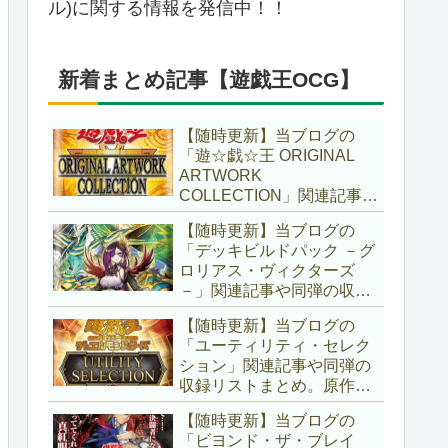
ル)に関する情報を発信中！！
新着まとめ記事【遊戯王OCG】
【随時更新】当ブログの
「遊☆戯☆王 ORIGINAL
ARTWORK
COLLECTION」関連記事や
同弾の収録リストまとめ。
【随時更新】当ブログの
マンガスタイルとオーバー
「デッキビルドパック －グ
フレームに焦点を当てた新
ロリアス・ヴィクターズ
商品！！また、原作のモン
－」関連記事や同弾の収録
スターもリメイクされてい
リストまとめ。効果を持た
ます！！【遊戯王OCG】
【随時更新】当ブログの
ない古のモンスターを使役
「ユーティリティ・セレク
する儀式テーマ「セネト」
ション」関連記事や同弾の
に加え、「レイズ・ムー
収録リストまとめ。原作の
ン」や「異解△」も登
名シーンや懐かしの人気モ
場！！【遊戯王OCG】
【随時更新】当ブログの
ンスターをイメージした新
「ビヨンド・ザ・ブレイ
規カードが多数登場！！ま