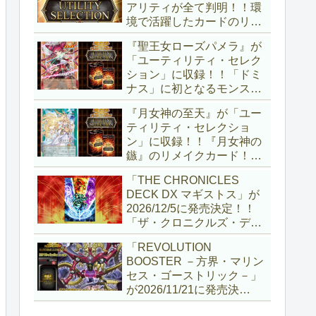
アリティが全て判明！！環
境で活躍したカードのリメ
イクが多数収録！！調整版
『聖王女ローズパメラ』が
『墓穴の指名者』や「ドミ
「ユーティリティ・セレク
ナス」の少女のカード化な
ション」に収録！！「ドミ
ど、注目要素が満載ですね
ナス」に初となるモンスタ
～。【遊戯王OCG】
ーが登場！！『聖王の粉
『月女神の至天』が「ユー
砕』や『列王詩篇』に描か
ティリティ・セレクショ
れていた少女で、実際にこ
ン」に収録！！『月女神の
の2種を強力にサポートし
鏃』のリメイクカード！！
ていますね！！【遊戯王
選出傾向が読めなくなりま
OCG】
「THE CHRONICLES
したが、後攻向けとは言え
DECK DX マギストス」が
無効化範囲の広がった『墓
2026/12/5に発売決定！！
穴の指名者』はめちゃくち
「ザ・クロニクルズ・デッ
ゃ強力ですね！？【遊戯王
キ」がリニューアル！！第
OCG】
「REVOLUTION
1弾は「マギストス」と
BOOSTER －方界・マリン
「エンディミオン」が選出
セス・ゴーストリック－」
されています！！【遊戯王
が2026/11/21に発売決
OCG】
定！！「レボリューション