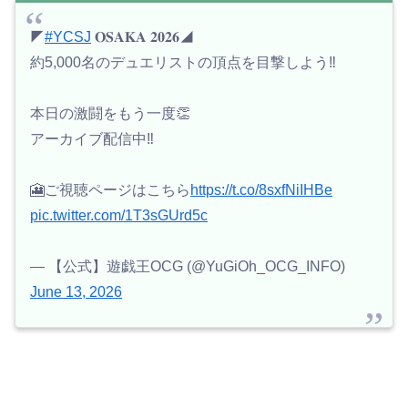
◤
#YCSJ
𝐎𝐒𝐀𝐊𝐀 𝟐𝟎𝟐𝟔◢
約5,000名のデュエリストの頂点を目撃しよう‼️
本日の激闘をもう一度👏
アーカイブ配信中‼️
🎦ご視聴ページはこちら
https://t.co/8sxfNiIHBe
pic.twitter.com/1T3sGUrd5c
— 【公式】遊戯王OCG (@YuGiOh_OCG_INFO)
June 13, 2026