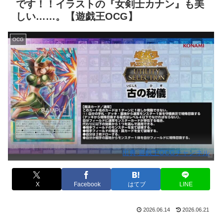
です！！イラストの『女剣士カナン』も美
しい……。【遊戯王OCG】
OCG
出典:遊戯王OCGチャンネル
X
Facebook
はてブ
LINE
2026.06.14
2026.06.21