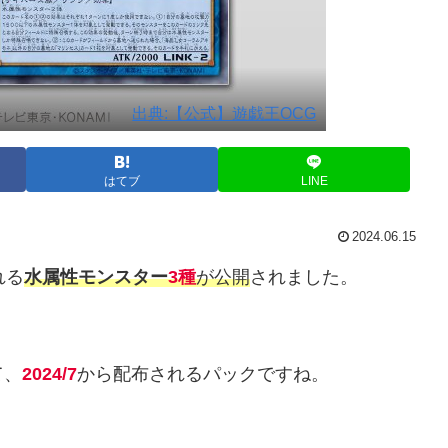
出典:【公式】遊戯王OCG
はてブ
LINE
2024.06.15
れる
水属性モンスター
3種
が公開
されました。
て、
2024/7
から配布されるパックですね。