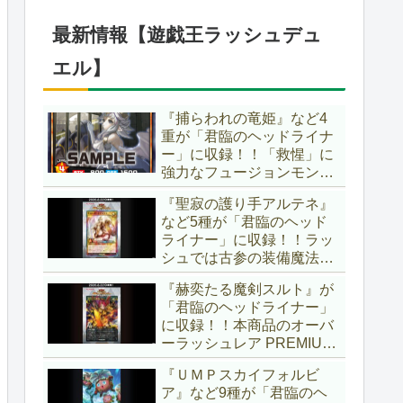
仕様に合わせた特別ルール
でしたし、それを再現する
最新情報【遊戯王ラッシュデュ
のかな？【遊戯王OCG】
エル】
『捕らわれの竜姫』など4
重が「君臨のヘッドライナ
ー」に収録！！「救惺」に
強力なフュージョンモンス
ターとサポーターが登
『聖寂の護り手アルテネ』
場！！性能の高さはもちろ
など5種が「君臨のヘッド
ん、イラストから推察され
ライナー」に収録！！ラッ
る背景ストーリーも興味深
シュでは古参の装備魔法
い……。【遊戯王ラッシュ
『アルテネの加護』がテー
デュエル】
『赫奕たる魔剣スルト』が
マ化！！3種のユニオンが
「君臨のヘッドライナー」
存在し、天使族では汎用的
に収録！！本商品のオーバ
なサポーターとなります
ーラッシュレア PREMIUM
ね！！【遊戯王ラッシュデ
BLACK Ver.枠！！初の下級
ュエル】
『ＵＭＰスカイフォルビ
モンスターで、「ヘルシ
ア』など9種が「君臨のヘ
ィ」と相性抜群なバウンス