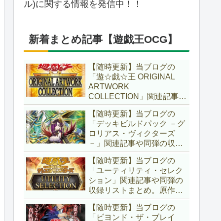
ル)に関する情報を発信中！！
新着まとめ記事【遊戯王OCG】
【随時更新】当ブログの
「遊☆戯☆王 ORIGINAL
ARTWORK
COLLECTION」関連記事や
同弾の収録リストまとめ。
【随時更新】当ブログの
マンガスタイルとオーバー
「デッキビルドパック －グ
フレームに焦点を当てた新
ロリアス・ヴィクターズ
商品！！また、原作のモン
－」関連記事や同弾の収録
スターもリメイクされてい
リストまとめ。効果を持た
ます！！【遊戯王OCG】
【随時更新】当ブログの
ない古のモンスターを使役
「ユーティリティ・セレク
する儀式テーマ「セネト」
ション」関連記事や同弾の
に加え、「レイズ・ムー
収録リストまとめ。原作の
ン」や「異解△」も登
名シーンや懐かしの人気モ
場！！【遊戯王OCG】
【随時更新】当ブログの
ンスターをイメージした新
「ビヨンド・ザ・ブレイ
規カードが多数登場！！ま