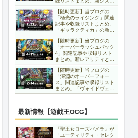
録リストまとめ。新システ
場です！！【遊戯王ラッシ
ム「ユニオンフュージョ
ュデュエル】
【随時更新】当ブログの
ン」の登場により、ようや
「極光のライジング」関連
く原作さながらの「ＸＹ
記事や収録リストまとめ。
Ｚ」が使用可能となりまし
「ギャラクティカ」の新た
た！！【遊戯王ラッシュデ
なフュージョンモンスター
ュエル】
【随時更新】当ブログの
やイラスト違い、「報道」
「オーバーラッシュパック
の強化に加え、幻竜族の新
4」関連記事や収録リスト
テーマ「纏竜」も登場で
まとめ。新レアリティとし
す！！【遊戯王ラッシュデ
てフルオーバーラッシュレ
ュエル】
【随時更新】当ブログの
ア仕様が初登場！！そし
「深淵のオーバーフォー
て、OCGの大人気テーマ
ス」関連記事や収録リスト
「霊使い」も同時に実装さ
まとめ。「ヴォイドヴェル
れています！！【遊戯王ラ
グ」や「夢中」、「ラ
ッシュデュエル】
ヴ」、「いとをかし」、
「コスモス姫」などの人気
最新情報【遊戯王OCG】
テーマ強化に加え、「冥
跡」もテーマ化です！！
【遊戯王ラッシュデュエ
『聖王女ローズパメラ』が
ル】
「ユーティリティ・セレク