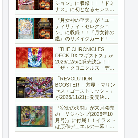
ション」に収録！！「ドミ
ナス」に初となるモンスタ
ーが登場！！『聖王の粉
『月女神の至天』が「ユー
砕』や『列王詩篇』に描か
ティリティ・セレクショ
れていた少女で、実際にこ
ン」に収録！！『月女神の
の2種を強力にサポートし
鏃』のリメイクカード！！
ていますね！！【遊戯王
選出傾向が読めなくなりま
OCG】
「THE CHRONICLES
したが、後攻向けとは言え
DECK DX マギストス」が
無効化範囲の広がった『墓
2026/12/5に発売決定！！
穴の指名者』はめちゃくち
「ザ・クロニクルズ・デッ
ゃ強力ですね！？【遊戯王
キ」がリニューアル！！第
OCG】
「REVOLUTION
1弾は「マギストス」と
BOOSTER －方界・マリン
「エンディミオン」が選出
セス・ゴーストリック－」
されています！！【遊戯王
が2026/11/21に発売決
OCG】
定！！「レボリューション
『宿命の決闘』が来月発売
ブースター」の第2弾！！
の「Ｖジャンプ(2026年10
今回は前回以上に個性派揃
月号)」に付属！！イラスト
いとなりましたね～。【遊
は原作デュエルの一幕！！
戯王OCG】
初期型デュエルディスクの