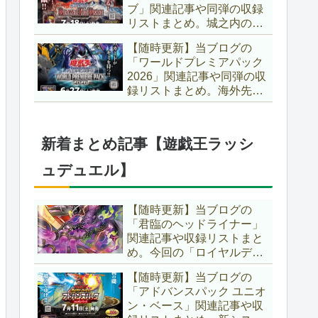
ブ」関連記事や同弾の収録
た、「ドミナス」などの豪
リストまとめ。城之内のカ
華再録にも注目ですね～。
ードたちが『時の黒魔術
【遊戯王OCG】
【随時更新】当ブログの
師』関連となってリメイ
「ワールドプレミアパック
ク！！さらに、「Ｄ－ＨＥ
2026」関連記事や同弾の収
ＲＯ」の『幽獄の時計塔』
録リストまとめ。海外先行
も待望のリメイクです！！
カードが例年より早く来
【遊戯王OCG】
日！！ゴースト骨塚をイメ
ージした『リビングデッド
新着まとめ記事【遊戯王ラッシ
の呼び声』関連に注目が集
まっていますね～。【遊戯
ュデュエル】
王OCG】
【随時更新】当ブログの
「君臨のヘッドライナー」
関連記事や収録リストまと
め。今回の「ロイヤルデモ
ンズ」は相手モンスターを
【随時更新】当ブログの
リリース！！また、新テー
「アドバンスパック ユニオ
マとして「救惺」、「ヘル
ン・ベース」関連記事や収
シィ」、「ゴエゴエ」も登