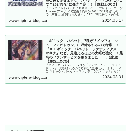
を彷彿とさせますし、シンクロテーマが来たりし
て？2024/8/24に発売予定！！【遊戯王OCG】
「デッキビルドパック クロスオーバー・ブレイカーズ」が
Amazon(アマゾン)で定価予約中(※2024/5/17時点)なの
で、共有した記事となります。ARC-V期のあのパック名を
彷彿とさせますし、シンクロテーマが来たりして？
2024.05.17
www.diptera-blog.com
2024/8/24に発売予定！
「ギミック・パペット」7種が「インフィニッ
ト・フォビドゥン」に収録されるので考察！！
『ＣＸ ギミック・パペット－ファナティクス・
マキナ』など。見違えるほどの大幅な強化！！最
高のファンサービスを頂きました……。(感涙)
【遊戯王OCG】
「ギミック・パペット」7種が「インフィニット・フォビ
ドゥン」に収録されるので考察した記事となります。『Ｃ
Ｘ ギミック・パペット－ファナティクス・マキナ』など。
見違えるほどの大幅な強化！！最高のファンサービスを頂
2024.03.31
www.diptera-blog.com
きました……。(感涙)【遊戯王OCG】