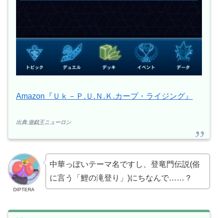
Amazon『Ｕｋ－Ｐ.Ｕ.Ｎ.Ｋ.カープ・ライジング』
出典:遊戯王ニューロン
中華っぽいテーマ名ですし、登竜門伝説(俗
に言う「鯉の滝登り」)にちなんで……？
DIPTERA