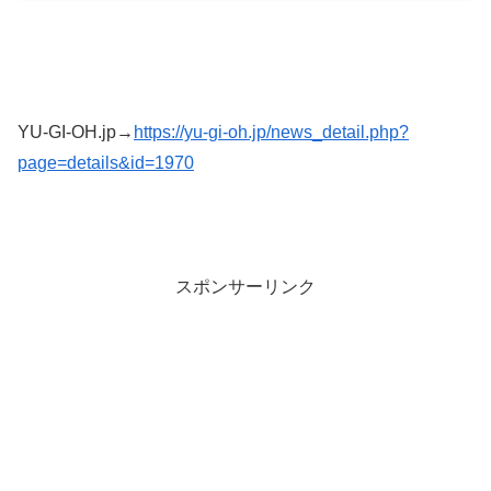
YU-GI-OH.jp→
https://yu-gi-oh.jp/news_detail.php?
page=details&id=1970
スポンサーリンク