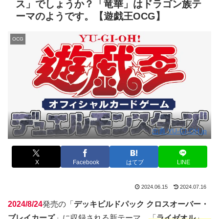
ス」でしょうか？「竜華」はドラゴン族テ
ーマのようです。【遊戯王OCG】
OCG
出典:YU-GI-OH.jp
X
Facebook
はてブ
LINE
2024.06.15
2024.07.16
2024/8/24
発売の「
デッキビルドパック クロスオーバー・
ブレイカーズ
」に収録される新テーマ、
「
ライゼオル
」、