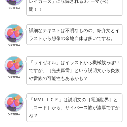
レイカーズ」に収録される3テーマが公
DIPTERA
開！！
詳細なテキストは不明なものの、紹介文とイ
ラストから想像の余地自体は多いですね。
DIPTERA
「ライゼオル」はイラストから機械族っぽい
ですが、［光炎轟雷］という説明文から炎族
DIPTERA
や雷族の可能性もあるかも？
「Ｍ∀ＬＩＣＥ」は説明文の［電脳世界］と
［コード］から、サイバース族が濃厚ですか
DIPTERA
ね？