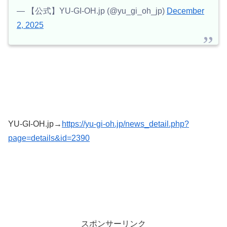
— 【公式】YU-GI-OH.jp (@yu_gi_oh_jp)
December
2, 2025
YU-GI-OH.jp→
https://yu-gi-oh.jp/news_detail.php?
page=details&id=2390
スポンサーリンク