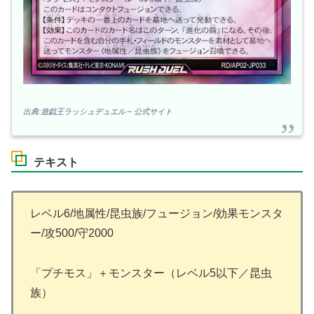
出典:遊戯王ラッシュデュエル – 公式サイト
テキスト
レベル6/地属性/昆虫族/フュージョン/効果モンスタ
ー/攻500/守2000
「プチモス」＋モンスター（レベル5以下／昆虫
族）