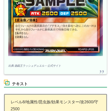
出典:遊戯王ラッシュデュエル – 公式サイト
テキスト
レベル8/地属性/昆虫族/効果モンスター/攻2600/守
2500