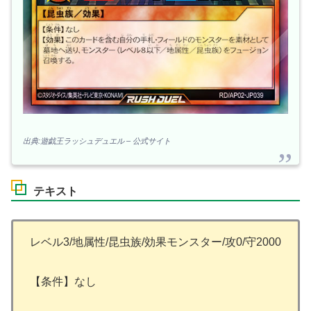
出典:遊戯王ラッシュデュエル – 公式サイト
テキスト
レベル3/地属性/昆虫族/効果モンスター/攻0/守2000
【条件】なし