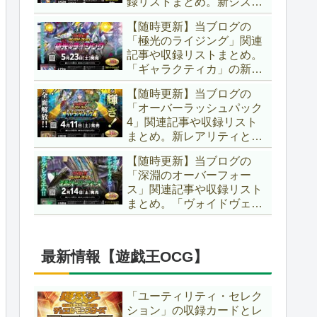
録リストまとめ。新システ
場です！！【遊戯王ラッシ
ム「ユニオンフュージョ
ュデュエル】
【随時更新】当ブログの
ン」の登場により、ようや
「極光のライジング」関連
く原作さながらの「ＸＹ
記事や収録リストまとめ。
Ｚ」が使用可能となりまし
「ギャラクティカ」の新た
た！！【遊戯王ラッシュデ
なフュージョンモンスター
ュエル】
【随時更新】当ブログの
やイラスト違い、「報道」
「オーバーラッシュパック
の強化に加え、幻竜族の新
4」関連記事や収録リスト
テーマ「纏竜」も登場で
まとめ。新レアリティとし
す！！【遊戯王ラッシュデ
てフルオーバーラッシュレ
ュエル】
【随時更新】当ブログの
ア仕様が初登場！！そし
「深淵のオーバーフォー
て、OCGの大人気テーマ
ス」関連記事や収録リスト
「霊使い」も同時に実装さ
まとめ。「ヴォイドヴェル
れています！！【遊戯王ラ
グ」や「夢中」、「ラ
ッシュデュエル】
ヴ」、「いとをかし」、
「コスモス姫」などの人気
最新情報【遊戯王OCG】
テーマ強化に加え、「冥
跡」もテーマ化です！！
【遊戯王ラッシュデュエ
「ユーティリティ・セレク
ル】
ション」の収録カードとレ