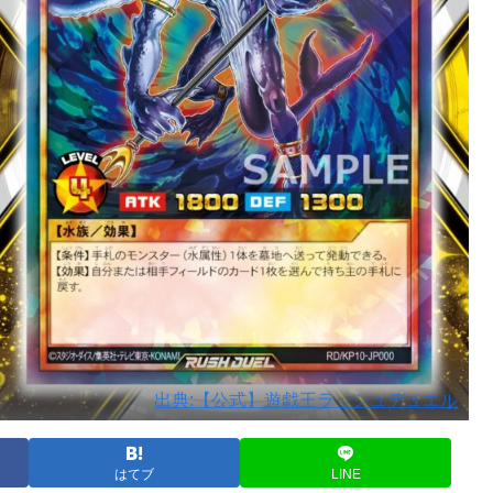
出典:【公式】遊戯王ラッシュデュエル
はてブ
LINE