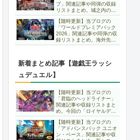
ブ」関連記事や同弾の収録
た、「ドミナス」などの豪
リストまとめ。城之内のカ
華再録にも注目ですね～。
ードたちが『時の黒魔術
【遊戯王OCG】
【随時更新】当ブログの
師』関連となってリメイ
「ワールドプレミアパック
ク！！さらに、「Ｄ－ＨＥ
2026」関連記事や同弾の収
ＲＯ」の『幽獄の時計塔』
録リストまとめ。海外先行
も待望のリメイクです！！
カードが例年より早く来
【遊戯王OCG】
日！！ゴースト骨塚をイメ
ージした『リビングデッド
新着まとめ記事【遊戯王ラッシ
の呼び声』関連に注目が集
まっていますね～。【遊戯
ュデュエル】
王OCG】
【随時更新】当ブログの
「君臨のヘッドライナー」
関連記事や収録リストまと
め。今回の「ロイヤルデモ
ンズ」は相手モンスターを
【随時更新】当ブログの
リリース！！また、新テー
「アドバンスパック ユニオ
マとして「救惺」、「ヘル
ン・ベース」関連記事や収
シィ」、「ゴエゴエ」も登