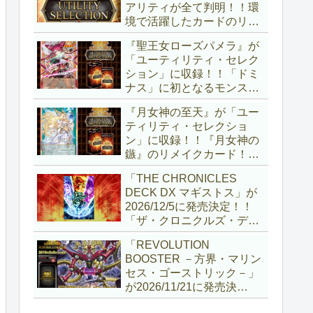
アリティが全て判明！！環
境で活躍したカードのリメ
イクが多数収録！！調整版
『聖王女ローズパメラ』が
『墓穴の指名者』や「ドミ
「ユーティリティ・セレク
ナス」の少女のカード化な
ション」に収録！！「ドミ
ど、注目要素が満載ですね
ナス」に初となるモンスタ
～。【遊戯王OCG】
ーが登場！！『聖王の粉
『月女神の至天』が「ユー
砕』や『列王詩篇』に描か
ティリティ・セレクショ
れていた少女で、実際にこ
ン」に収録！！『月女神の
の2種を強力にサポートし
鏃』のリメイクカード！！
ていますね！！【遊戯王
選出傾向が読めなくなりま
OCG】
「THE CHRONICLES
したが、後攻向けとは言え
DECK DX マギストス」が
無効化範囲の広がった『墓
2026/12/5に発売決定！！
穴の指名者』はめちゃくち
「ザ・クロニクルズ・デッ
ゃ強力ですね！？【遊戯王
キ」がリニューアル！！第
OCG】
「REVOLUTION
1弾は「マギストス」と
BOOSTER －方界・マリン
「エンディミオン」が選出
セス・ゴーストリック－」
されています！！【遊戯王
が2026/11/21に発売決
OCG】
定！！「レボリューション