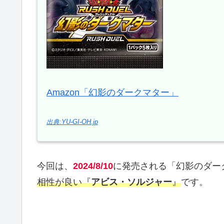
Amazon「幻影のダークマター」
出典:YU-GI-OH.jp
今回は、
2024/8/10
に発売される「幻影のダー
相性が良い『
アビス・ソルジャー
』
です。