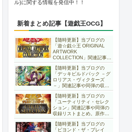
ル)に関する情報を発信中！！
新着まとめ記事【遊戯王OCG】
【随時更新】当ブログの
「遊☆戯☆王 ORIGINAL
ARTWORK
COLLECTION」関連記事や
同弾の収録リストまとめ。
【随時更新】当ブログの
マンガスタイルとオーバー
「デッキビルドパック －グ
フレームに焦点を当てた新
ロリアス・ヴィクターズ
商品！！また、原作のモン
－」関連記事や同弾の収録
スターもリメイクされてい
リストまとめ。効果を持た
ます！！【遊戯王OCG】
【随時更新】当ブログの
ない古のモンスターを使役
「ユーティリティ・セレク
する儀式テーマ「セネト」
ション」関連記事や同弾の
に加え、「レイズ・ムー
収録リストまとめ。原作の
ン」や「異解△」も登
名シーンや懐かしの人気モ
場！！【遊戯王OCG】
【随時更新】当ブログの
ンスターをイメージした新
「ビヨンド・ザ・ブレイ
規カードが多数登場！！ま