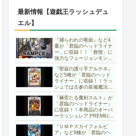
ブースター」の第2弾！！
今回は前回以上に個性派揃
最新情報【遊戯王ラッシュデュ
いとなりましたね～。【遊
戯王OCG】
エル】
『捕らわれの竜姫』など4
重が「君臨のヘッドライナ
ー」に収録！！「救惺」に
強力なフュージョンモンス
ターとサポーターが登
『聖寂の護り手アルテネ』
場！！性能の高さはもちろ
など5種が「君臨のヘッド
ん、イラストから推察され
ライナー」に収録！！ラッ
る背景ストーリーも興味深
シュでは古参の装備魔法
い……。【遊戯王ラッシュ
『アルテネの加護』がテー
デュエル】
『赫奕たる魔剣スルト』が
マ化！！3種のユニオンが
「君臨のヘッドライナー」
存在し、天使族では汎用的
に収録！！本商品のオーバ
なサポーターとなります
ーラッシュレア PREMIUM
ね！！【遊戯王ラッシュデ
BLACK Ver.枠！！初の下級
ュエル】
『ＵＭＰスカイフォルビ
モンスターで、「ヘルシ
ア』など9種が「君臨のヘ
ィ」と相性抜群なバウンス