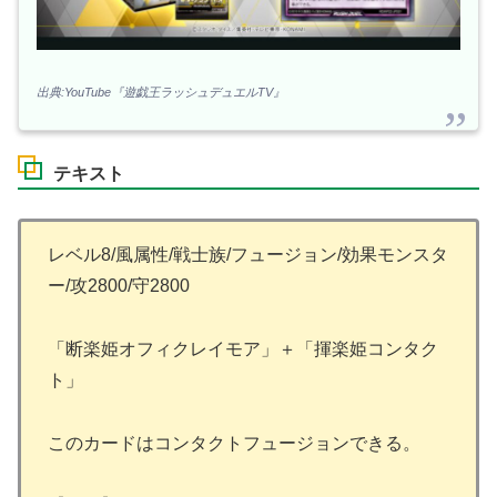
出典:YouTube『遊戯王ラッシュデュエルTV』
テキスト
レベル8/風属性/戦士族/フュージョン/効果モンスタ
ー/攻2800/守2800
「断楽姫オフィクレイモア」＋「揮楽姫コンタク
ト」
このカードはコンタクトフュージョンできる。