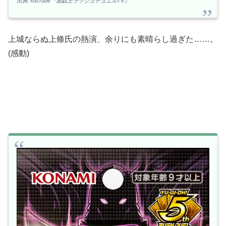
出典:YouTube『遊戯王ラッシュデュエルTV』
上城ならぬ上條氏の熱演、余りにも素晴らし過ぎた……。
(感動)