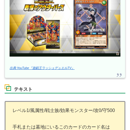
出典:YouTube『遊戯王ラッシュデュエルTV』
テキスト
レベル1/風属性/戦士族/効果モンスター/攻0/守500
手札または墓地にいるこのカードのカード名は