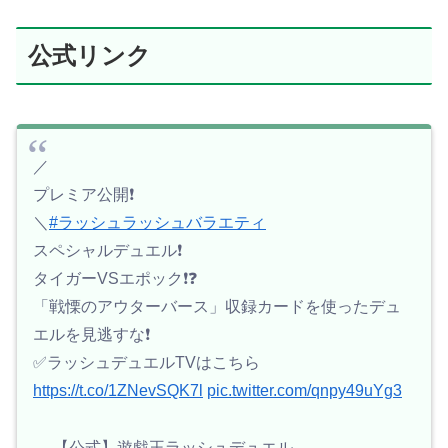
公式リンク
／
プレミア公開❗️
＼
#ラッシュラッシュバラエティ
スペシャルデュエル❗️
タイガーVSエポック❗️❓️
「戦慄のアウターバース」収録カードを使ったデュ
エルを見逃すな❗️
✅ラッシュデュエルTVはこちら
https://t.co/1ZNevSQK7l
pic.twitter.com/qnpy49uYg3
— 【公式】遊戯王ラッシュデュエル