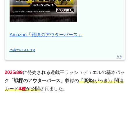
Amazon「戦慄のアウターバース」
出典:YU-GI-OH.jp
2025/8/9
に発売される遊戯王ラッシュデュエルの基本パッ
ク「
戦慄のアウターバース
」収録の
「
楽姫
(がっき)」関連
カード
4種
が公開
されました。