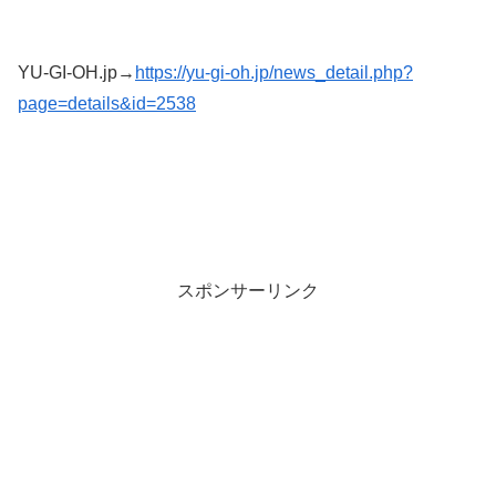
YU-GI-OH.jp→
https://yu-gi-oh.jp/news_detail.php?
page=details&id=2538
スポンサーリンク