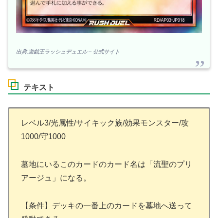
出典:遊戯王ラッシュデュエル – 公式サイト
テキスト
レベル3/光属性/サイキック族/効果モンスター/攻
1000/守1000
墓地にいるこのカードのカード名は「流聖のプリ
アージュ」になる。
【条件】デッキの一番上のカードを墓地へ送って