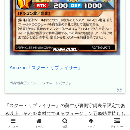
Amazon『スター・リプレイサー』
出典:遊戯王ラッシュデュエル – 公式サイト
『スター・リプレイサー』の蘇生が裏側守備表示限定であ
る以上、それを素材にできるフュージョン召喚効果持ちも
存在しそうですね。
メニュー
ホーム
検索
トップ
サイドバー