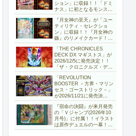
ション」に収録！！「ドミ
ナス」に初となるモンスタ
ーが登場！！『聖王の粉
『月女神の至天』が「ユー
砕』や『列王詩篇』に描か
ティリティ・セレクショ
れていた少女で、実際にこ
ン」に収録！！『月女神の
の2種を強力にサポートし
鏃』のリメイクカード！！
ていますね！！【遊戯王
選出傾向が読めなくなりま
OCG】
「THE CHRONICLES
したが、後攻向けとは言え
DECK DX マギストス」が
無効化範囲の広がった『墓
2026/12/5に発売決定！！
穴の指名者』はめちゃくち
「ザ・クロニクルズ・デッ
ゃ強力ですね！？【遊戯王
キ」がリニューアル！！第
OCG】
「REVOLUTION
1弾は「マギストス」と
BOOSTER －方界・マリン
「エンディミオン」が選出
セス・ゴーストリック－」
されています！！【遊戯王
が2026/11/21に発売決
OCG】
定！！「レボリューション
『宿命の決闘』が来月発売
ブースター」の第2弾！！
の「Ｖジャンプ(2026年10
今回は前回以上に個性派揃
月号)」に付属！！イラスト
いとなりましたね～。【遊
は原作デュエルの一幕！！
戯王OCG】
初期型デュエルディスクの