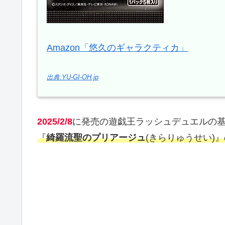
Amazon「悠久のギャラクティカ」
出典:YU-GI-OH.jp
2025/2/8
に発売の遊戯王ラッシュデュエルの
『
綺羅流聖のプリアージュ
(きらりゅうせい)