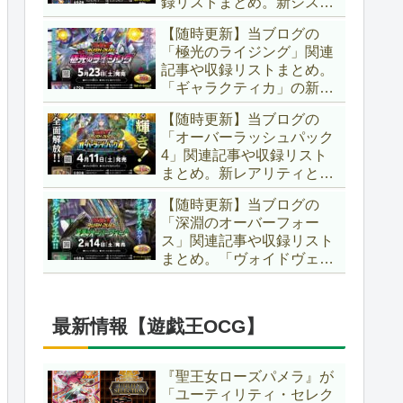
録リストまとめ。新システ
場です！！【遊戯王ラッシ
ム「ユニオンフュージョ
ュデュエル】
【随時更新】当ブログの
ン」の登場により、ようや
「極光のライジング」関連
く原作さながらの「ＸＹ
記事や収録リストまとめ。
Ｚ」が使用可能となりまし
「ギャラクティカ」の新た
た！！【遊戯王ラッシュデ
なフュージョンモンスター
ュエル】
【随時更新】当ブログの
やイラスト違い、「報道」
「オーバーラッシュパック
の強化に加え、幻竜族の新
4」関連記事や収録リスト
テーマ「纏竜」も登場で
まとめ。新レアリティとし
す！！【遊戯王ラッシュデ
てフルオーバーラッシュレ
ュエル】
【随時更新】当ブログの
ア仕様が初登場！！そし
「深淵のオーバーフォー
て、OCGの大人気テーマ
ス」関連記事や収録リスト
「霊使い」も同時に実装さ
まとめ。「ヴォイドヴェル
れています！！【遊戯王ラ
グ」や「夢中」、「ラ
ッシュデュエル】
ヴ」、「いとをかし」、
「コスモス姫」などの人気
最新情報【遊戯王OCG】
テーマ強化に加え、「冥
跡」もテーマ化です！！
【遊戯王ラッシュデュエ
『聖王女ローズパメラ』が
ル】
「ユーティリティ・セレク