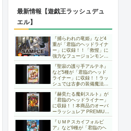
仕様に合わせた特別ルール
でしたし、それを再現する
最新情報【遊戯王ラッシュデュ
のかな？【遊戯王OCG】
エル】
『捕らわれの竜姫』など4
重が「君臨のヘッドライナ
ー」に収録！！「救惺」に
強力なフュージョンモンス
ターとサポーターが登
『聖寂の護り手アルテネ』
場！！性能の高さはもちろ
など5種が「君臨のヘッド
ん、イラストから推察され
ライナー」に収録！！ラッ
る背景ストーリーも興味深
シュでは古参の装備魔法
い……。【遊戯王ラッシュ
『アルテネの加護』がテー
デュエル】
『赫奕たる魔剣スルト』が
マ化！！3種のユニオンが
「君臨のヘッドライナー」
存在し、天使族では汎用的
に収録！！本商品のオーバ
なサポーターとなります
ーラッシュレア PREMIUM
ね！！【遊戯王ラッシュデ
BLACK Ver.枠！！初の下級
ュエル】
『ＵＭＰスカイフォルビ
モンスターで、「ヘルシ
ア』など9種が「君臨のヘ
ィ」と相性抜群なバウンス