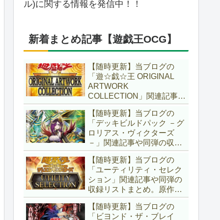
ル)に関する情報を発信中！！
新着まとめ記事【遊戯王OCG】
【随時更新】当ブログの
「遊☆戯☆王 ORIGINAL
ARTWORK
COLLECTION」関連記事や
同弾の収録リストまとめ。
【随時更新】当ブログの
マンガスタイルとオーバー
「デッキビルドパック －グ
フレームに焦点を当てた新
ロリアス・ヴィクターズ
商品！！また、原作のモン
－」関連記事や同弾の収録
スターもリメイクされてい
リストまとめ。効果を持た
ます！！【遊戯王OCG】
【随時更新】当ブログの
ない古のモンスターを使役
「ユーティリティ・セレク
する儀式テーマ「セネト」
ション」関連記事や同弾の
に加え、「レイズ・ムー
収録リストまとめ。原作の
ン」や「異解△」も登
名シーンや懐かしの人気モ
場！！【遊戯王OCG】
【随時更新】当ブログの
ンスターをイメージした新
「ビヨンド・ザ・ブレイ
規カードが多数登場！！ま