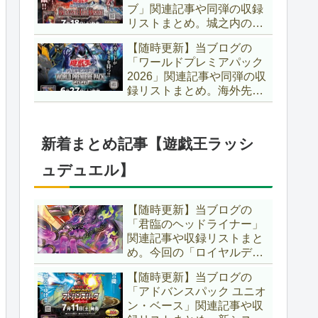
ブ」関連記事や同弾の収録
た、「ドミナス」などの豪
リストまとめ。城之内のカ
華再録にも注目ですね～。
ードたちが『時の黒魔術
【遊戯王OCG】
【随時更新】当ブログの
師』関連となってリメイ
「ワールドプレミアパック
ク！！さらに、「Ｄ－ＨＥ
2026」関連記事や同弾の収
ＲＯ」の『幽獄の時計塔』
録リストまとめ。海外先行
も待望のリメイクです！！
カードが例年より早く来
【遊戯王OCG】
日！！ゴースト骨塚をイメ
ージした『リビングデッド
新着まとめ記事【遊戯王ラッシ
の呼び声』関連に注目が集
まっていますね～。【遊戯
ュデュエル】
王OCG】
【随時更新】当ブログの
「君臨のヘッドライナー」
関連記事や収録リストまと
め。今回の「ロイヤルデモ
ンズ」は相手モンスターを
【随時更新】当ブログの
リリース！！また、新テー
「アドバンスパック ユニオ
マとして「救惺」、「ヘル
ン・ベース」関連記事や収
シィ」、「ゴエゴエ」も登