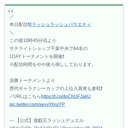
／
本日配信❗️
#ラッシュラッシュバラエティ
＼
この後10時45分頃より
サテライトショップ千葉中央で64名の
1DAYトーナメントを開催❗️
※配信時間をやや後ろ倒ししております。
決勝トーナメントより
歴代ギャラクシーカップの上位入賞者も参戦❗️
✅URLはこちら
https://t.co/doChUFJakU
pic.twitter.com/aevyXhruYP
— 【公式】遊戯王ラッシュデュエル