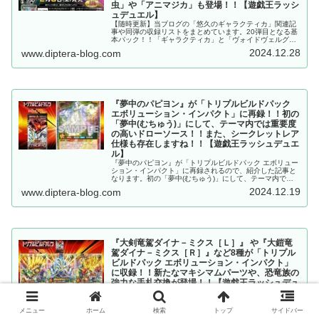
虫」や「アニマジカ」も登場！！【遊戯王ラッシ
ュデュエル】
【随時更新】当ブログの「悠久のギャラクティカ」関連記
事や同弾の収録リストをまとめています。20弾目となる基
本パック！！「ギャラクティカ」と「ヴォイドヴェルグ」
が混成可能に！！「昆遁忍虫」や「アニマジカ」も登
2024.12.28
www.diptera-blog.com
場！！【遊戯王ラッシュデュエル】
『夢中のパピヨン』が「トリプルビルドパック
エボリューション・インパクト」に再録！！初の
「夢中(むちゅう)」にして、テーマ内では重要度
の高いドローソース！！また、シークレットレア
仕様も存在しますね！！【遊戯王ラッシュデュエ
ル】
『夢中のパピヨン』が「トリプルビルドパック エボリュー
ション・インパクト」に再録されるので、紹介した記事と
なります。初の「夢中(むちゅう)」にして、テーマ内では
重要度の高いドローソース！！また、シークレットレア仕
2024.12.19
www.diptera-blog.com
様も存在しますね！！【遊戯王ラッシュデュエル】
『大剣竜駕ダイナ－ミクス［Ｌ］』 や『大鎧竜
駕ダイナ－ミクス［Ｒ］』など8種が「トリプル
ビルドパック エボリューション・インパクト」
に収録！！新たなマキシマムパーツや、恐竜族の
強力な手札交換が登場！！【遊戯王ラッシュデュ
エル】
『大剣竜駕ダイナ－ミクス［Ｌ］』 や『大鎧竜駕ダイナ－
ミクス［Ｒ］』など8種が「トリプルビルドパック エボリ
メニュー
ホーム
検索
トップ
サイドバー
ューション・インパクト」に収録されるので、紹介した記