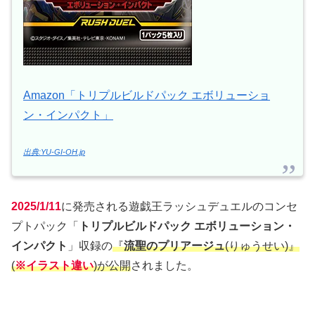
Amazon「トリプルビルドパック エボリューショ
ン・インパクト」
出典:YU-GI-OH.jp
2025/1/11
に発売される遊戯王ラッシュデュエルのコンセ
プトパック「
トリプルビルドパック エボリューション・
インパクト
」収録の
『
流聖のプリアージュ
(りゅうせい)』
(
※イラスト違い
)が公開
されました。