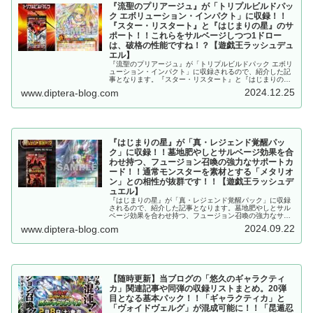
『流聖のプリアージュ』が「トリプルビルドパッ
ク エボリューション・インパクト」に収録！！
『スター・リスタート』と『はじまりの星』のサ
ポート！！これらをサルベージしつつ1ドロー
は、破格の性能ですね！？【遊戯王ラッシュデュ
エル】
『流聖のプリアージュ』が「トリプルビルドパック エボリ
ューション・インパクト」に収録されるので、紹介した記
事となります。『スター・リスタート』と『はじまりの
星』のサポート！！これらをサルベージしつつ1ドロー
2024.12.25
www.diptera-blog.com
は、破格の性能ですね！？【遊戯王ラッシュデュエル】
『はじまりの星』が「真・レジェンド覚醒パッ
ク」に収録！！墓地肥やしとサルベージ効果を合
わせ持つ、フュージョン召喚の強力なサポートカ
ード！！通常モンスターを素材とする「メタリオ
ン」との相性が抜群です！！【遊戯王ラッシュデ
ュエル】
『はじまりの星』が「真・レジェンド覚醒パック」に収録
されるので、紹介した記事となります。墓地肥やしとサル
ベージ効果を合わせ持つ、フュージョン召喚の強力なサポ
ートカード！！通常モンスターを素材とする「メタリオ
2024.09.22
www.diptera-blog.com
ン」との相性が抜群です！！【遊戯王ラッシュデュエル】
【随時更新】当ブログの「悠久のギャラクティ
カ」関連記事や同弾の収録リストまとめ。20弾
目となる基本パック！！「ギャラクティカ」と
「ヴォイドヴェルグ」が混成可能に！！「昆遁忍