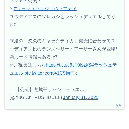
プレミア公開🎥
＼
#ラッシュラッシュバラエティ
ユウディアスのソレガシとラッシュデュエルしてく
れ❗️
来週の「悠久のギャラクティカ」発売に合わせてユ
ウディアス役のランズベリー・アーサーさんが登場❗️
新カード情報もあるぞ❗️
✅ご視聴はこちら
https://t.co/c9cT0IszkS
#ラッシュデ
ュエル
pic.twitter.com/41C9txrfTk
— 【公式】遊戯王ラッシュデュエル
(@YuGiOh_RUSHDUEL)
January 31, 2025