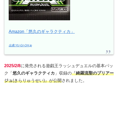
Amazon「悠久のギャラクティカ」
出典:YU-GI-OH.jp
2025/2/8
に発売される遊戯王ラッシュデュエルの基本パッ
ク「
悠久のギャラクティカ
」収録の
『
綺羅流聖のプリアー
ジュ
(きらりゅうせい)』が公開
されました。