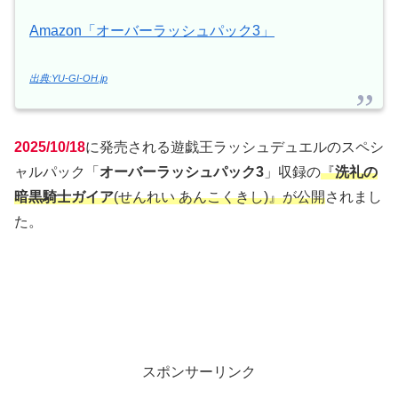
Amazon「オーバーラッシュパック3」
出典:YU-GI-OH.jp
2025/10/18
に発売される遊戯王ラッシュデュエルのスペシ
ャルパック「
オーバーラッシュパック3
」収録の
『
洗礼の
暗黒騎士ガイア
(せんれい あんこくきし)』が公開
されまし
た。
スポンサーリンク