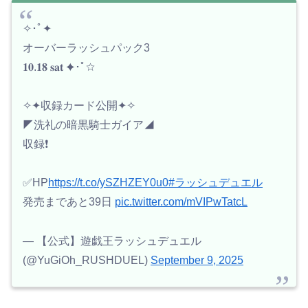
✧･ﾟ✦
オーバーラッシュパック3
𝟏𝟎.𝟏𝟖 𝐬𝐚𝐭 ✦･ﾟ☆
✧✦収録カード公開✦✧
◤洗礼の暗黒騎士ガイア◢
収録❗️
✅HP
https://t.co/ySZHZEY0u0
#ラッシュデュエル
発売まであと39日
pic.twitter.com/mVIPwTatcL
— 【公式】遊戯王ラッシュデュエル
(@YuGiOh_RUSHDUEL)
September 9, 2025