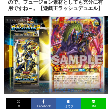
ので、フュージョン素材としても充分に有
用ですね～。【遊戯王ラッシュデュエル】
ラッシュデュエル
出典:【公式】遊戯王ラッシュデュエル
X
Facebook
はてブ
LINE