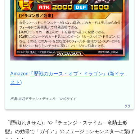
Amazon『歴戦のカース・オブ・ドラゴン』(新イラ
スト)
出典:遊戯王ラッシュデュエル – 公式サイト
「歴戦(れきせん)」や『チェンジ・スライム－竜騎士形
態』の効果で「ガイア」のフュージョンモンスターに繋げ