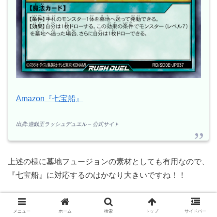
Amazon『七宝船』
出典:遊戯王ラッシュデュエル – 公式サイト
上述の様に墓地フュージョンの素材としても有用なので、
『七宝船』に対応するのはかなり大きいですね！！
メニュー
ホーム
検索
トップ
サイドバー